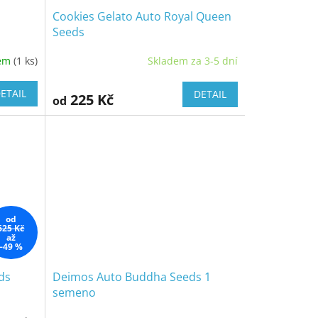
Cookies Gelato Auto Royal Queen
Seeds
dem
(1 ks)
Skladem za 3-5 dní
ETAIL
DETAIL
225 Kč
od
od
625 Kč
až
–49 %
eds
Deimos Auto Buddha Seeds 1
semeno