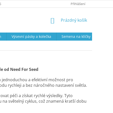
SOBNÍCH ÚDAJŮ
PRODEJNÍ DOBA
VRÁCENÍ ZBOŽÍ A REKLAMAC
Přihlášení
NÁKUPNÍ
Prázdný košík
KOŠÍK
n
Výsevní pásky a kolečka
Semena na klíčky
Semena
le od Need For Seed
m jednoduchou a efektivní možnost pro
odu rychleji a bez náročného nastavení světla.
vat péči a získat rychlé výsledky. Tyto
 na světelný cyklus, což znamená kratší dobu