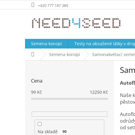
Přejít
+420 777 187 389
na
obsah
Semena konopí
Testy na obsažené látky v dr
Domů
Semena konopí
Samonakvétací seme
P
Sam
o
s
Cena
t
Autofl
r
99
Kč
12250
Kč
Naše k
a
pěstov
n
n
Autofl
í
odrůdy
p
od setí
a
Na skladě
90