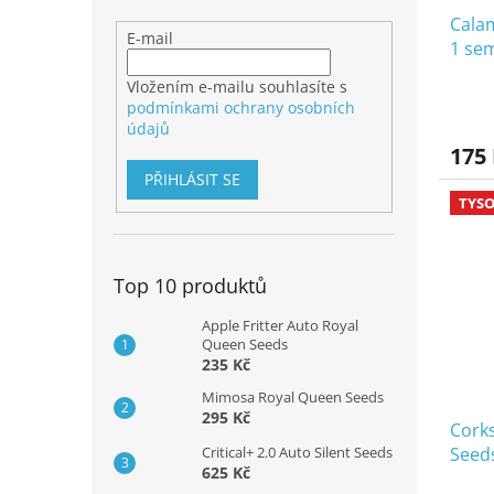
Cala
E-mail
1 se
Vložením e-mailu souhlasíte s
podmínkami ochrany osobních
údajů
175
PŘIHLÁSIT SE
TYSO
Top 10 produktů
Apple Fritter Auto Royal
Queen Seeds
235 Kč
Mimosa Royal Queen Seeds
295 Kč
Cork
Critical+ 2.0 Auto Silent Seeds
Seed
625 Kč