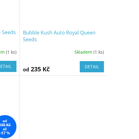
e Seeds
Bubble Kush Auto Royal Queen
Seeds
dem
(1 ks)
Skladem
(1 ks)
ETAIL
DETAIL
235 Kč
od
od
235 Kč
až
–57 %