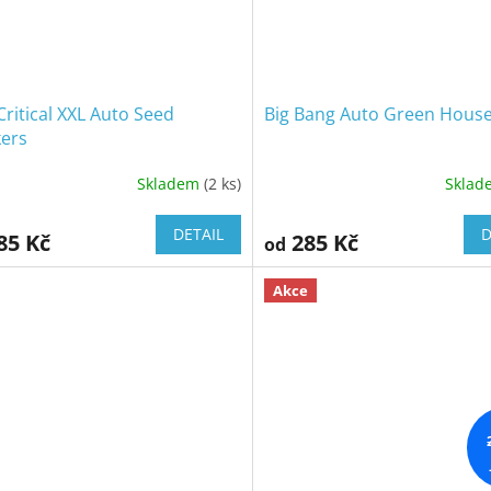
ritical XXL Auto Seed
Big Bang Auto Green Hous
kers
Skladem
(2 ks)
Skla
DETAIL
D
85 Kč
285 Kč
od
Akce