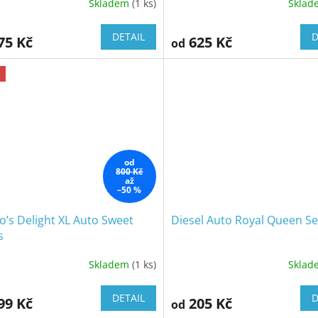
Skladem
(1 ks)
Skla
DETAIL
D
75 Kč
625 Kč
od
Slevy
od
800 Kč
až
–50 %
o’s Delight XL Auto Sweet
Diesel Auto Royal Queen S
s
Skladem
(1 ks)
Skla
DETAIL
D
99 Kč
205 Kč
od