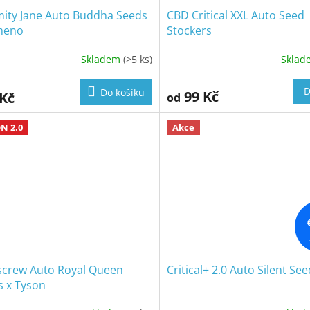
mity Jane Auto Buddha Seeds
CBD Critical XXL Auto Seed
meno
Stockers
Skladem
(>5 ks)
Skla
D
Do košíku
99 Kč
 Kč
od
N 2.0
Akce
Slevy
screw Auto Royal Queen
Critical+ 2.0 Auto Silent Se
s x Tyson