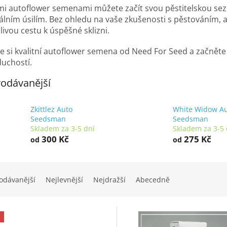
mi autoflower semenami můžete začít svou pěstitelskou sezó
lním úsilím. Bez ohledu na vaše zkušenosti s pěstováním
livou cestu k úspěšné sklizni.
e si kvalitní autoflower semena od Need For Seed a začněte 
uchostí.
odávanější
Zkittlez Auto
White Widow A
Seedsman
Seedsman
Skladem za 3-5 dní
Skladem za 3-5 
300 Kč
275 Kč
od
od
odávanější
Nejlevnější
Nejdražší
Abecedně