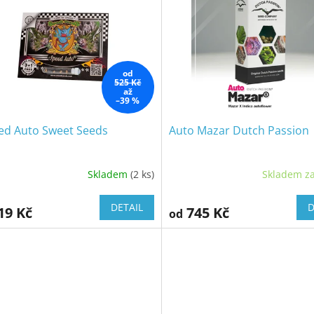
od
525 Kč
až
–39 %
ed Auto Sweet Seeds
Auto Mazar Dutch Passion
Skladem
(2 ks)
Skladem za
DETAIL
D
19 Kč
745 Kč
od