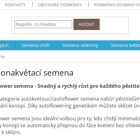
KONTAKTY
OBCHODNÍ PODMÍNKY
PODMÍNKY OCHRANY O
HLEDAT
ogách
Semena chilli
Semena zeleniny
Semena květi
na
onakvétací semena
ower semena - Snadný a rychlý růst pro každého pěstite
ategorie autokvetoucí/autoflower semena nabízí pěstitelů
ání konopí. Díky autoflowering genetikám můžete sklízet úr
ower semena jsou ideální volbou pro ty, kdo chtějí minimalizo
 konopí se automaticky přepnou do fáze kvetení bez ohledu
 k sklizni.