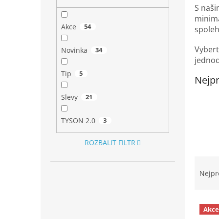
n
S naši
e
minimá
l
Akce
54
spoleh
Vybert
Novinka
34
jednod
Tip
5
Nejpr
Slevy
21
TYSON 2.0
3
ROZBALIT FILTR
Ř
a
Nejpr
z
e
V
n
Akce
ý
í