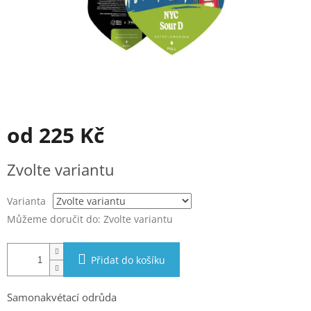
od
225 Kč
Měrná
Zvolte variantu
cena:
Varianta
Můžeme doručit do:
Zvolte variantu
Přidat do košíku
Samonakvétací odrůda