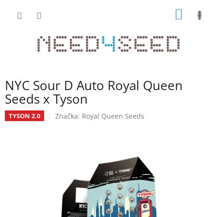
Přejít
NÁKUP
na
obsah
KOŠÍK
NYC Sour D Auto Royal Queen
Seeds x Tyson
Značka:
Royal Queen Seeds
TYSON 2.0