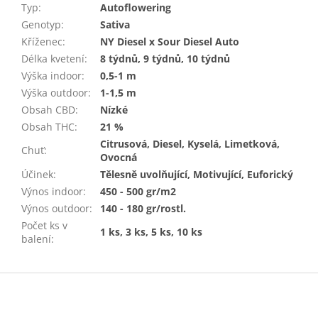
Typ
:
Autoflowering
Genotyp
:
Sativa
Kříženec
:
NY Diesel x Sour Diesel Auto
Délka kvetení
:
8 týdnů, 9 týdnů, 10 týdnů
Výška indoor
:
0,5-1 m
Výška outdoor
:
1-1,5 m
Obsah CBD
:
Nízké
Obsah THC
:
21 %
Citrusová, Diesel, Kyselá, Limetková,
Chuť
:
Ovocná
Účinek
:
Tělesně uvolňující, Motivující, Euforický
Výnos indoor
:
450 - 500 gr/m2
Výnos outdoor
:
140 - 180 gr/rostl.
Počet ks v
1 ks, 3 ks, 5 ks, 10 ks
balení
:
Z
á
p