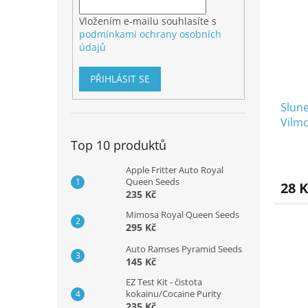
Vložením e-mailu souhlasíte s
podmínkami ochrany osobních
údajů
PŘIHLÁSIT SE
Slune
Vilm
Top 10 produktů
Apple Fritter Auto Royal
Queen Seeds
28 K
235 Kč
Mimosa Royal Queen Seeds
295 Kč
Auto Ramses Pyramid Seeds
145 Kč
EZ Test Kit - čistota
kokainu/Cocaine Purity
235 Kč