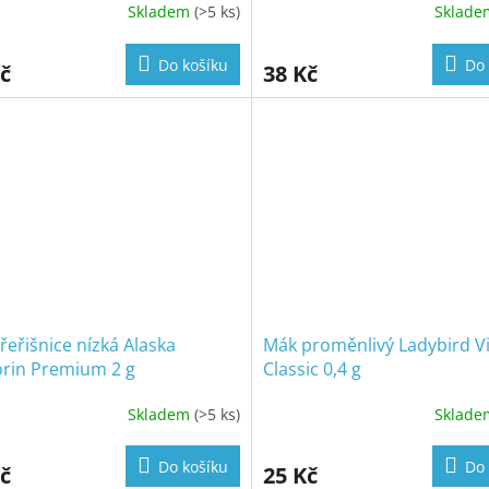
Skladem
(>5 ks)
Sklad
Do košíku
Do 
č
38 Kč
řeřišnice nízká Alaska
Mák proměnlivý Ladybird V
orin Premium 2 g
Classic 0,4 g
Skladem
(>5 ks)
Sklad
Do košíku
Do 
č
25 Kč