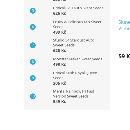
Critical+ 2.0 Auto Silent Seeds
625 Kč
Slune
Fruity & Delicious Mix Sweet
Seeds
Vilm
499 Kč
Studio 54 Stardust Auto
Sweet Seeds
625 Kč
59 K
Monster Maker Sweet Seeds
499 Kč
Critical Kush Royal Queen
Seeds
205 Kč
Mental Rainbow F1 Fast
Version Sweet Seeds
549 Kč
Z
á
p