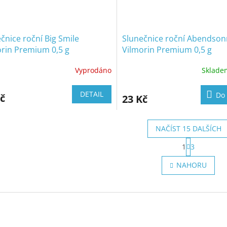
čnice roční Big Smile
Slunečnice roční Abendso
orin Premium 0,5 g
Vilmorin Premium 0,5 g
Vyprodáno
Sklad
DETAIL
Do 
č
23 Kč
NAČÍST 15 DALŠÍCH
S
1
3
t
O
r
v
NAHORU
á
l
n
á
k
d
o
a
v
c
á
í
n