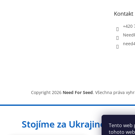
a
t
Kontakt
í
+420 
Need
need4
Copyright 2026
Need For Seed
. Všechna práva vyh
Stojíme za Ukrajinou ❤️
Tento web 
tohoto webu