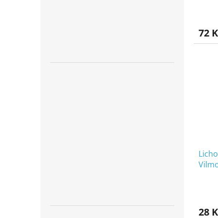
72 K
Licho
Vilm
28 K