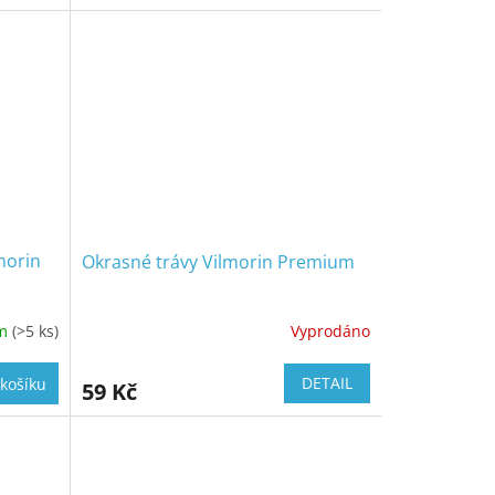
morin
Okrasné trávy Vilmorin Premium
em
(>5 ks)
Vyprodáno
DETAIL
košíku
59 Kč