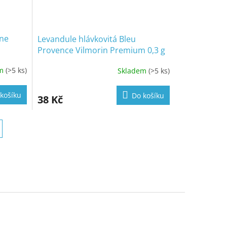
nne
Levandule hlávkovitá Bleu
Provence Vilmorin Premium 0,3 g
em
(>5 ks)
Skladem
(>5 ks)
košíku
Do košíku
38 Kč