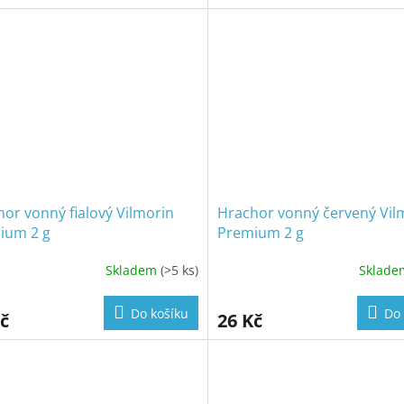
or vonný fialový Vilmorin
Hrachor vonný červený Vil
ium 2 g
Premium 2 g
Skladem
(>5 ks)
Sklad
Do košíku
Do 
č
26 Kč