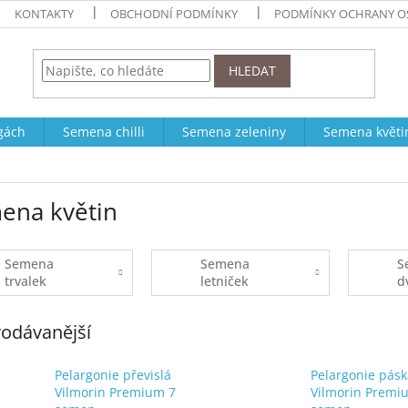
KONTAKTY
OBCHODNÍ PODMÍNKY
PODMÍNKY OCHRANY O
HLEDAT
ogách
Semena chilli
Semena zeleniny
Semena květi
ena květin
Semena
Semena
S
trvalek
letniček
d
odávanější
Pelargonie převislá
Pelargonie pásk
Vilmorin Premium 7
Vilmorin Premi