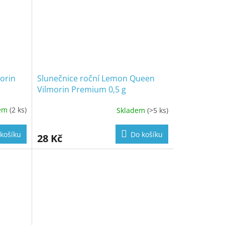
morin
Slunečnice roční Lemon Queen
Vilmorin Premium 0,5 g
dem
(2 ks)
Skladem
(>5 ks)
košíku
Do košíku
28 Kč