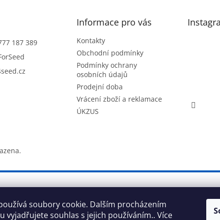
p
í
r
v
Informace pro vás
Instagr
k
y
Kontakty
777 187 389
v
Obchodní podmínky
ý
ForSeed
Podmínky ochrany
p
seed.cz
osobních údajů
i
s
Prodejní doba
u
Vrácení zboží a reklamace
ÚKZUS
razena.
používá soubory cookie. Dalším procházením
S
 vyjadřujete souhlas s jejich používáním.. Více