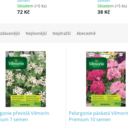
semen
semen
Skladem
(>5 ks)
Skladem
(>5 ks)
72 Kč
38 Kč
odávanější
Nejlevnější
Nejdražší
Abecedně
gonie převislá Vilmorin
Pelargonie páskatá Vilmori
ium 7 semen
Premium 10 semen