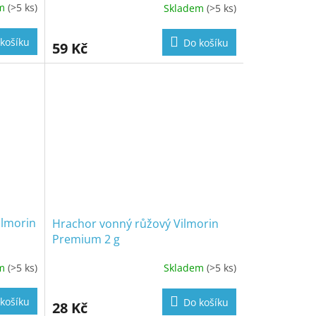
em
(>5 ks)
Skladem
(>5 ks)
košíku
Do košíku
59 Kč
ilmorin
Hrachor vonný růžový Vilmorin
Premium 2 g
em
(>5 ks)
Skladem
(>5 ks)
košíku
Do košíku
28 Kč