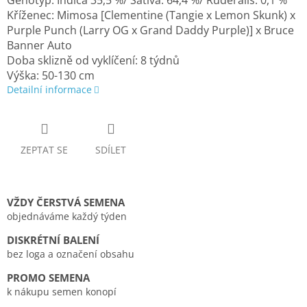
Genotyp: Indica 35,5 %/ Sativa: 64,4 %/ Ruderalis: 0,1 %
Kříženec: Mimosa [Clementine (Tangie x Lemon Skunk) x
Purple Punch (Larry OG x Grand Daddy Purple)] x Bruce
Banner Auto
Doba sklizně od vyklíčení: 8 týdnů
Výška: 50-130 cm
Detailní informace
ZEPTAT SE
SDÍLET
VŽDY ČERSTVÁ SEMENA
objednáváme každý týden
DISKRÉTNÍ BALENÍ
bez loga a označení obsahu
PROMO SEMENA
k nákupu semen konopí