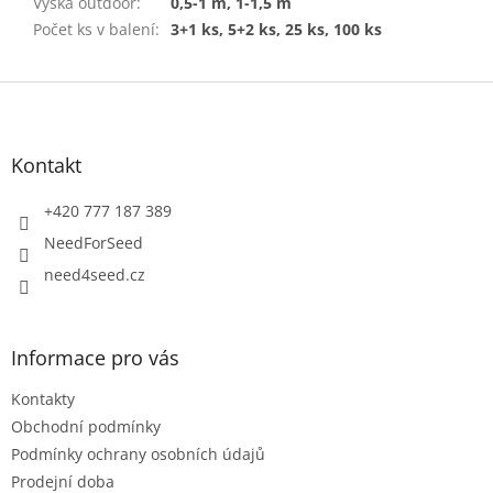
Výška outdoor
:
0,5-1 m, 1-1,5 m
Počet ks v balení
:
3+1 ks, 5+2 ks, 25 ks, 100 ks
Z
á
p
a
Kontakt
t
í
+420 777 187 389
NeedForSeed
need4seed.cz
Informace pro vás
Kontakty
Obchodní podmínky
Podmínky ochrany osobních údajů
Prodejní doba