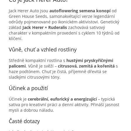
Jack Herer Auto jsou
autoflowering semena konopí
od
Green House Seeds, samonakvétající verze legendární
odrůdy pojmenované po ikonickém aktivistovi. Genetický
základ
Jack Herer × Ruderalis
zachovává sativový
charakter v kompaktním provedení s cyklem 10 týdnů od
klíčení.
Vůně, chuť a vzhled rostliny
Středně kompaktní rostlina s
hustými pryskyřičnými
palicemi
. Vůně je svěží –
citrusová, zemitá a kořenitá
s
haze podtónem. Chuť je čistá, příjemně dřevitá se
sladkými citrusovými tóny.
Účinek a použití
Účinek je
cerebrální, euforický a energizující
– typická
sativa pro kreativní práci a denní aktivity. Přináší jasnost
mysli a dobrou náladu.
Časté dotazy