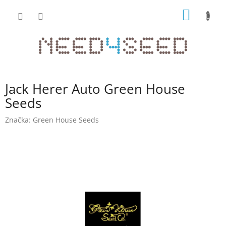
Přejít
NÁKUP
na
obsah
KOŠÍK
Jack Herer Auto Green House
Seeds
Značka:
Green House Seeds