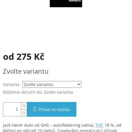
od
275 Kč
Měrná
Zvolte variantu
cena:
Varianta
Můžeme doručit do:
Zvolte variantu
Přidat do košíku
Jack Herer Auto od GHS – autoflowering sativa,
THC
18 %, od
klíčení po sklizeň 10 týdnů. Cerebrální energizující účinek.