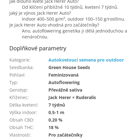
Jak dlouho kvete Jack Herer Auto?
Od klíčení přibližně 10 týdnů, kvetení 7 týdnů.
Jaký je výnos Jack Herer Auto?
Indoor 400–500 g/m², outdoor 100–150 g/rostlinu.
Je Jack Herer Auto vhodná pro začátečníky?
Ano, autoflowering genetika ji dělá jednoduchou a
nenáročnou.
Doplňkové parametry
Kategorie
:
Autokvetoucí semena pro outdoor
Seedbanka
:
Green House Seeds
Pohlaví
:
Feminizovaná
Typ
:
Autoflowering
Genotyp
:
Převážně sativa
Kříženec
:
Jack Herer × Ruderalis
Délka kvetení
:
7 týdnů
Výška indoor
:
0,5-1 m
Obsah CBD
:
0,20 %
Obsah THC
:
18 %
Vlastnosti
:
Pro začátečníky