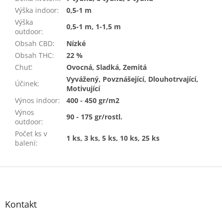
Výška indoor
:
0,5-1 m
Výška
0,5-1 m, 1-1,5 m
outdoor
:
Obsah CBD
:
Nízké
Obsah THC
:
22 %
Chuť
:
Ovocná, Sladká, Zemitá
Vyvážený, Povznášející, Dlouhotrvající,
Účinek
:
Motivující
Výnos indoor
:
400 - 450 gr/m2
Výnos
90 - 175 gr/rostl.
outdoor
:
Počet ks v
1 ks, 3 ks, 5 ks, 10 ks, 25 ks
balení
:
Z
á
p
a
Kontakt
t