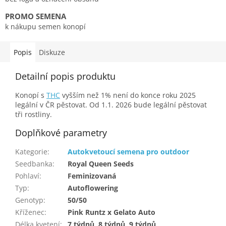
PROMO SEMENA
k nákupu semen konopí
Popis
Diskuze
Detailní popis produktu
Konopí s
THC
vyšším než 1% není do konce roku 2025
legální v ČR pěstovat. Od 1.1. 2026 bude legální pěstovat
tři rostliny.
Doplňkové parametry
Kategorie
:
Autokvetoucí semena pro outdoor
Seedbanka
:
Royal Queen Seeds
Pohlaví
:
Feminizovaná
Typ
:
Autoflowering
Genotyp
:
50/50
Kříženec
:
Pink Runtz x Gelato Auto
Délka kvetení
:
7 týdnů, 8 týdnů, 9 týdnů