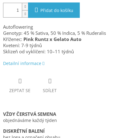
Přidat do košíku
Autoflowering
Genotyp: 45 % Sativa, 50 % Indica, 5 % Ruderalis
Kříženec:
Pink Runtz x Gelato Auto
Kvetení: 7-9 týdnů
Sklizeň od vyklíčení:
10–11 týdnů
Detailní informace
ZEPTAT SE
SDÍLET
VŽDY ČERSTVÁ SEMENA
objednáváme každý týden
DISKRÉTNÍ BALENÍ
bez loga a označení obsahu