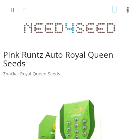
Přejít
NÁKUP
na
obsah
KOŠÍK
Pink Runtz Auto Royal Queen
Seeds
Značka:
Royal Queen Seeds