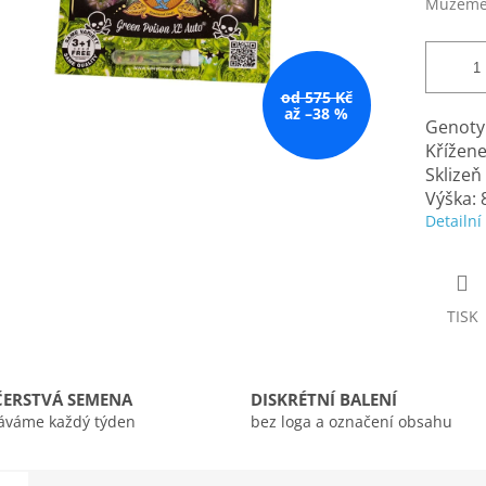
Můžeme 
od 575 Kč
až –38 %
Genotyp
Křížene
Sklizeň
Výška: 
Detailní
TISK
ČERSTVÁ SEMENA
DISKRÉTNÍ BALENÍ
áváme každý týden
bez loga a označení obsahu