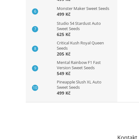
Monster Maker Sweet Seeds
499 Kč
Studio 54 Stardust Auto
Sweet Seeds
625 Kč
Critical Kush Royal Queen
Seeds
205 Kč
Mental Rainbow F1 Fast
Version Sweet Seeds
549 Kč
Pineapple Slush XL Auto
Sweet Seeds
499 Kč
Z
á
p
a
t
Kontakt