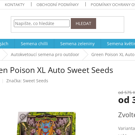
KONTAKTY
OBCHODNÍ PODMÍNKY
PODMÍNKY OCHRANY O
HLEDAT
ogách
Semena chilli
Semena zeleniny
Semena květi
Autokvetoucí semena pro outdoor
Green Poison XL Auto
en Poison XL Auto Sweet Seeds
Značka:
Sweet Seeds
od 575 
od
Měrná
Zvolt
cena:
Varianta