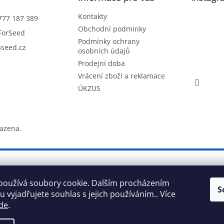
Kontakty
777 187 389
Obchodní podmínky
ForSeed
Podmínky ochrany
seed.cz
osobních údajů
Prodejní doba
Vrácení zboží a reklamace
ÚKZUS
razena.
používá soubory cookie. Dalším procházením
S
 vyjadřujete souhlas s jejich používáním.. Více
de
.