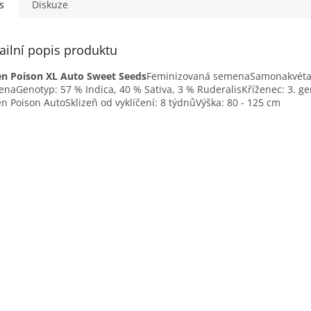
s
Diskuze
ailní popis produktu
en Poison XL Auto Sweet Seeds
Feminizovaná semenaSamonakvéta
naGenotyp: 57 % Indica, 40 % Sativa, 3 % RuderalisKříženec: 3. g
n Poison AutoSklizeň od vyklíčení: 8 týdnůVýška: 80 - 125 cm