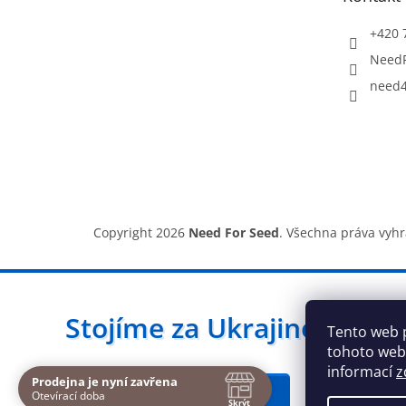
í
+420 
Need
need4
Copyright 2026
Need For Seed
. Všechna práva vyh
Stojíme za Ukrajinou ❤️
Tento web 
tohoto webu
informací
z
Prodejna je nyní zavřena
Navštivte nás osobně
Jak a čím pomoci »
Otevírací doba
Skrýt