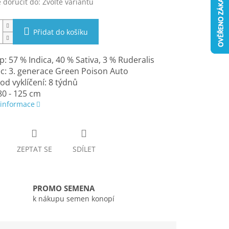
doručit do:
Zvolte variantu
Přidat do košíku
: 57 % Indica, 40 % Sativa, 3 % Ruderalis
c: 3. generace Green Poison Auto
 od vyklíčení: 8 týdnů
80 - 125 cm
 informace
ZEPTAT SE
SDÍLET
PROMO SEMENA
k nákupu semen konopí