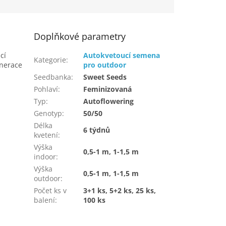
Doplňkové parametry
cí
Autokvetoucí semena
Kategorie
:
enerace
pro outdoor
Seedbanka
:
Sweet Seeds
Pohlaví
:
Feminizovaná
Typ
:
Autoflowering
Genotyp
:
50/50
Délka
6 týdnů
kvetení
:
Výška
0,5-1 m, 1-1,5 m
indoor
:
Výška
0,5-1 m, 1-1,5 m
outdoor
:
Počet ks v
3+1 ks, 5+2 ks, 25 ks,
balení
:
100 ks