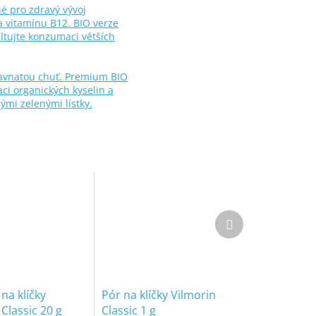
né pro zdravý vývoj
a vitamínu B12. BIO verze
ultujte konzumaci větších
travnatou chuť. Premium BIO
aci organických kyselin a
ými zelenými lístky.
Další
produkt
na klíčky
Pór na klíčky Vilmorin
Classic 20 g
Classic 1 g