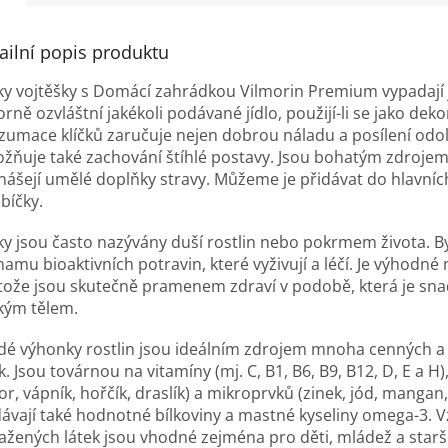
ailní popis produktu
čky vojtěšky s Domácí zahrádkou Vilmorin Premium vypadají 
rně ozvláštní jakékoli podávané jídlo, použijí-li se jako deko
zumace klíčků zaručuje nejen dobrou náladu a posílení odol
žňuje také zachování štíhlé postavy. Jsou bohatým zdrojem ž
nášejí umělé doplňky stravy. Můžeme je přidávat do hlavních 
bíčky.
čky jsou často nazývány duší rostlin nebo pokrmem života. By
amu bioaktivních potravin, které vyživují a léčí. Je výhodné m
tože jsou skutečně pramenem zdraví v podobě, která je sna
ským tělem.
dé výhonky rostlin jsou ideálním zdrojem mnoha cenných a
k. Jsou továrnou na vitamíny (mj. C, B1, B6, B9, B12, D, E a H
or, vápník, hořčík, draslík) a mikroprvků (zinek, jód, mangan,
ávají také hodnotné bílkoviny a mastné kyseliny omega-3. 
ažených látek jsou vhodné zejména pro děti, mládež a starš