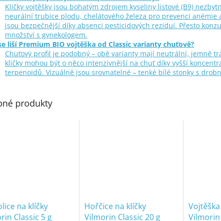
Klíčky vojtěšky jsou bohatým zdrojem kyseliny listové (B9) nezbyt
neurální trubice plodu, chelátového železa pro prevenci anémie 
jsou bezpečnější díky absenci pesticidových reziduí. Přesto konz
množství s gynekologem.
se liší Premium BIO vojtěška od Classic varianty chuťově?
Chuťový profil je podobný – obě varianty mají neutrální, jemně 
klíčky mohou být o něco intenzivnější na chuť díky vyšší koncentr
terpenoidů. Vizuálně jsou srovnatelné – tenké bílé stonky s drobn
né produkty
lice na klíčky
Hořčice na klíčky
Vojtěška 
rin Classic 5 g
Vilmorin Classic 20 g
Vilmorin 