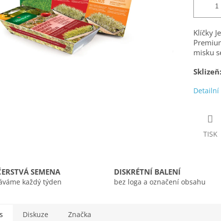
Klíčky 
Premium
misku se
Sklizeň
Detailní
TISK
ČERSTVÁ SEMENA
DISKRÉTNÍ BALENÍ
áváme každý týden
bez loga a označení obsahu
s
Diskuze
Značka