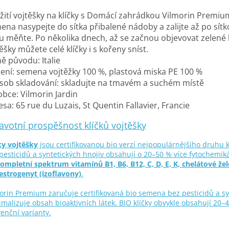
žití vojtěšky na klíčky s Domácí zahrádkou Vilmorin Premiu
ena nasypejte do sítka přibalené nádoby a zalijte až po sít
u měňte. Po několika dnech, až se začnou objevovat zelené ku
ěšky můžete celé klíčky i s kořeny sníst.
ě původu: Italie
žení: semena vojtěžky 100 %, plastová miska PE 100 %
sob skladování: skladujte na tmavém a suchém místě
obce: Vilmorin Jardin
sa: 65 rue du Luzais, St Quentin Fallavier, Francie
avotní prospěšnost klíčků vojtěšky
ky vojtěšky
jsou certifikovanou bio verzí nejpopulárnějšího druhu k
pesticidů a syntetických hnojiv obsahují o 20–50 % více fytochemiká
ompletní spektrum vitamínů B1, B6, B12, C, D, E, K, chelátové žel
estrogenyt (izoflavony)
.
orin Premium zaručuje certifikovaná bio semena bez pesticidů a sy
malizuje obsah bioaktivních látek. BIO klíčky obvykle obsahují 20–
enční varianty.