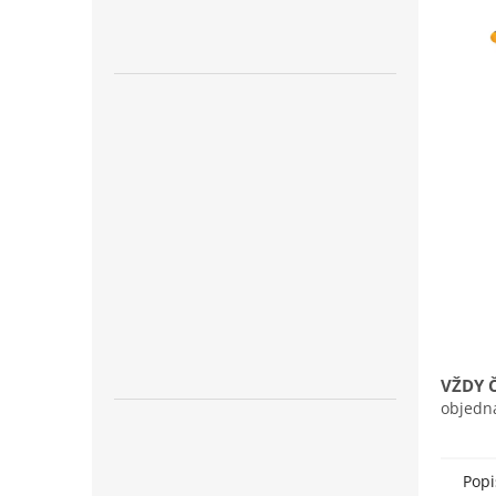
n
e
l
VŽDY 
objedn
Popi