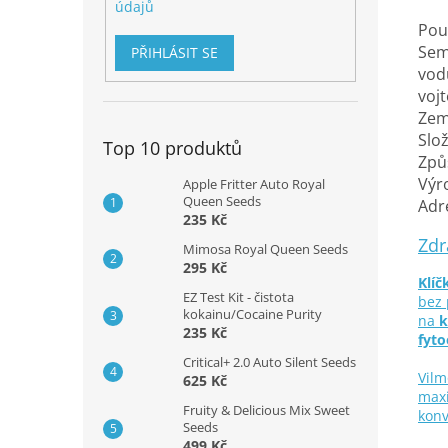
údajů
Pou
Sem
PŘIHLÁSIT SE
vod
vojt
Zem
Slo
Top 10 produktů
Způ
Výr
Apple Fritter Auto Royal
Queen Seeds
Adre
235 Kč
Zdr
Mimosa Royal Queen Seeds
295 Kč
Klíč
EZ Test Kit - čistota
bez 
kokainu/Cocaine Purity
na
k
235 Kč
fyto
Critical+ 2.0 Auto Silent Seeds
Vilm
625 Kč
maxi
Fruity & Delicious Mix Sweet
konv
Seeds
499 Kč