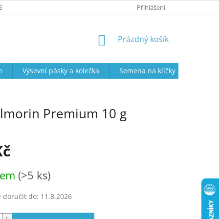
SOBNÍCH ÚDAJŮ
PRODEJNÍ DOBA
VRÁCENÍ ZBOŽÍ A REKLAMAC
Přihlášení
NÁKUPNÍ
Prázdný košík
KOŠÍK
n
Výsevní pásky a kolečka
Semena na klíčky
Semena
Vilmorin Premium 10 g
Kč
dem
(>5 ks)
doručit do:
11.8.2026