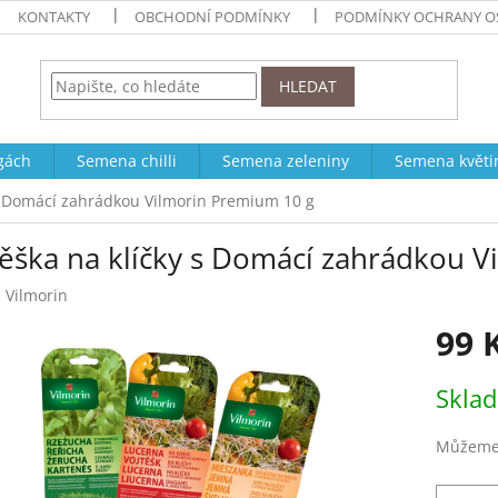
KONTAKTY
OBCHODNÍ PODMÍNKY
PODMÍNKY OCHRANY O
HLEDAT
ogách
Semena chilli
Semena zeleniny
Semena květi
 s Domácí zahrádkou Vilmorin Premium 10 g
těška na klíčky s Domácí zahrádkou 
:
Vilmorin
99 
Měrná
Skla
cena:
Můžeme 