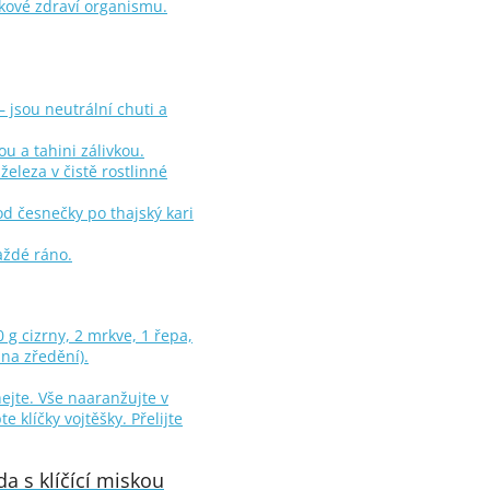
lkové zdraví organismu.
– jsou neutrální chuti a
ou a tahini zálivkou.
eleza v čistě rostlinné
d česnečky po thajský kari
aždé ráno.
 g cizrny, 2 mrkve, 1 řepa,
 na zředění).
ejte. Vše naaranžujte v
 klíčky vojtěšky. Přelijte
a s klíčící miskou