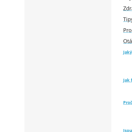
Zdr
Tip
Pro
Otá
Jaký
Jak 
Proč
Jsou