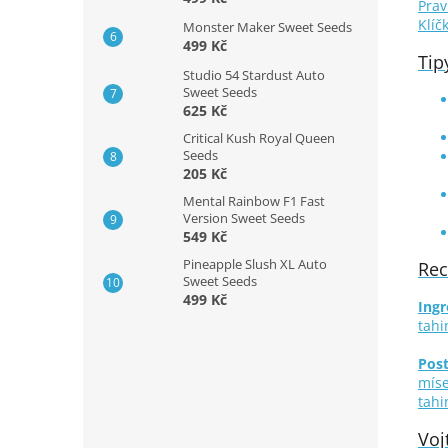
Prav
Klíč
Monster Maker Sweet Seeds
499 Kč
Tip
Studio 54 Stardust Auto
Sweet Seeds
625 Kč
Critical Kush Royal Queen
Seeds
205 Kč
Mental Rainbow F1 Fast
Version Sweet Seeds
549 Kč
Pineapple Slush XL Auto
Rec
Sweet Seeds
499 Kč
Ingr
tahi
Pos
míse
tahi
Voj