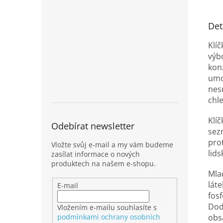
Det
Klí
výbo
kon
umo
nes
chle
Klí
Odebírat newsletter
sezn
pro
Vložte svůj e-mail a my vám budeme
lid
zasílat informace o nových
produktech na našem e-shopu.
Mla
láte
E-mail
fosf
Dod
Vložením e-mailu souhlasíte s
podmínkami ochrany osobních
obs