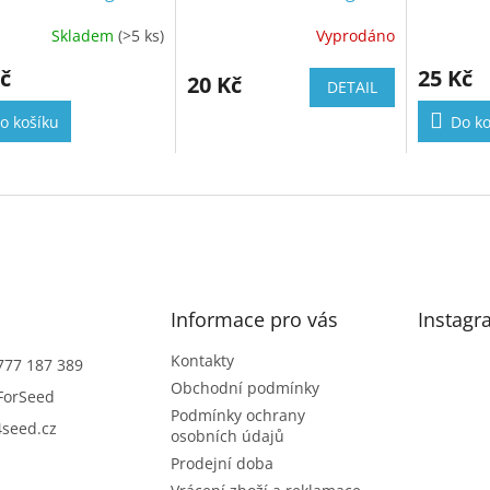
Skladem
(>5 ks)
Vyprodáno
č
25 Kč
20 Kč
DETAIL
o košíku
Do ko
Informace pro vás
Instagr
Kontakty
777 187 389
Obchodní podmínky
ForSeed
Podmínky ochrany
seed.cz
osobních údajů
Prodejní doba