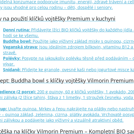
idelná konzumace podporuje imunitu, energii, zdravé trávení a ce
ky jsou vhodné pro celou rodinu – děti, dospělé i seniory.
y na použití klíčků vojtěšky Premium v kuchyni
Denní rutina:
Přidávejte lžíci BIO klíčků vojtěšky do každého jídla 
hodí se ke všemu.
Buddha bowl:
Použijte jako výživný základ misky s quinoou, cizrn
Veganská strava:
Jsou ideálním zdrojem bílkovin, vitamínu B12 a ž
stravě.
Polévky:
Posypte na jakoukoliv polévku těsně před podáváním – o
vývar.
Snídaně:
Přidejte ke granole, ovesné kaši nebo jogurtové misce k
ept: Buddha bowl s klíčky vojtěšky Vilmorin Premium
edience (2 porce):
200 g quinoy, 60 g klíčků vojtěšky, 1 avokádo, 200
ni zálivka (2 lžíce tahini, šťáva z 1 limetky, 1 stroužek česneku, voda
tup:
Uvařte quinoa. Mrkev a řepu nakrájejte na plátky nebo nastruh
 – quinoa základ, zelenina, cizrna, plátky avokáda. Vrchovatě posypte
ni zálivkou a podávejte jako výživný a vizuálně atraktivní oběd.
těška na klíčky Vilmorin Premium – Kompletní BIO sad