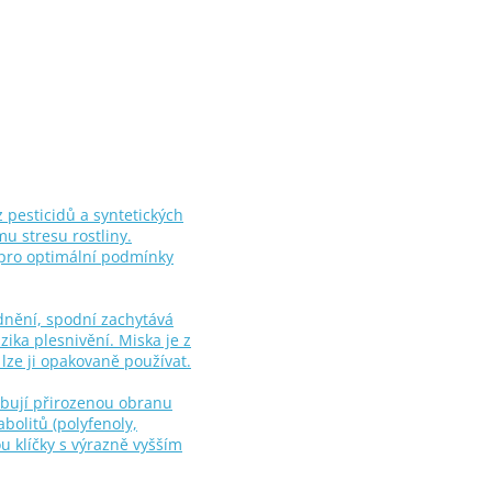
 pesticidů a syntetických
mu stresu rostliny.
 pro optimální podmínky
odnění, spodní zachytává
zika plesnivění. Miska je z
lze ji opakovaně používat.
ibují přirozenou obranu
bolitů (polyfenoly,
u klíčky s výrazně vyšším