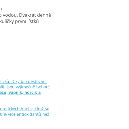
m:
ko vodou. Dvakrát denně
ličky první lístků
líčků. Díky bio pěstování
lií. Jsou výjimečně bohaté
ezo, vápník, hořčík a
ntetických hnojiv, čímž se
40 % více antioxidantů než