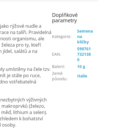
Doplňkové
parametry
jako rýžové nudle a
Semena
race na talíři. Pravidelná
Kategorie
:
na
nosti organismu, ale
klíčky
eleza pro ty, kteří
590761
jídel, salátů a na
EAN
:
732138
0
Balení
:
10 g
ly umístěny na čele tzv.
Země
ít je stále po ruce,
Italie
původu
:
dno vstřebatelná
 nezbytných výživných
), makroprvků (železo,
 měď, lithium a selen).
Vzhledem k bohatství
í osoby.