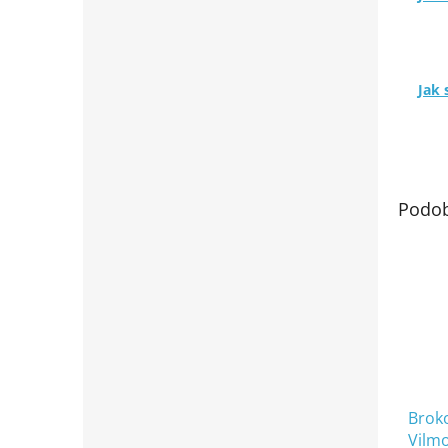
Jak 
Podob
Broko
Vilmo