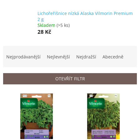
Lichořeřišnice nízká Alaska Vilmorin Premium
2 g
Skladem
(>5 ks)
28 Kč
Ř
a
Nejprodávanější
Nejlevnější
Nejdražší
Abecedně
z
e
n
OTEVŘÍT FILTR
í
p
V
r
ý
o
p
d
i
u
s
k
p
t
r
ů