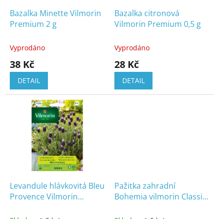
o
d
Bazalka Minette Vilmorin
Bazalka citronová
u
Premium 2 g
Vilmorin Premium 0,5 g
k
t
Vyprodáno
Vyprodáno
ů
38 Kč
28 Kč
DETAIL
DETAIL
Levandule hlávkovitá Bleu
Pažitka zahradní
Provence Vilmorin
Bohemia vilmorin Classic
Premium 0,3 g
2 g