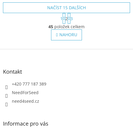
NAČÍST 15 DALŠÍCH
S
1
2
3
t
O
r
45
položek celkem
v
á
l
NAHORU
n
á
k
o
d
v
Z
a
á
c
á
n
í
p
í
p
a
Kontakt
r
t
v
í
+420 777 187 389
k
y
NeedForSeed
v
need4seed.cz
ý
p
i
s
Informace pro vás
u