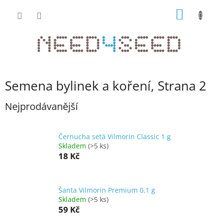
Přejít
NÁKUP
na
obsah
KOŠÍK
Semena bylinek a koření
, Strana 2
Nejprodávanější
Černucha setá Vilmorin Classic 1 g
Skladem
(>5 ks)
18 Kč
Šanta Vilmorin Premium 0,1 g
Skladem
(>5 ks)
59 Kč