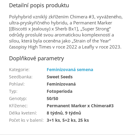
Detailní popis produktu
Polyhybrid vzniklý zkřížením Chimera #3, vyváženého,
ultra-pryskyřičného hybridu, a Permanent Marker
[(Biscotti x Jealousy) x Sherb Bx1], „Super Strong“
odrůdy proslulé svou aromatickou komplexností a
silou, která byla oceněna jako „Strain of the Year“
časopisy High Times v roce 2022 a Leafly v roce 2023.
Doplňkové parametry
Kategorie
:
Feminizovaná semena
Seedbanka
:
Sweet Seeds
Pohlaví
:
Feminizovaná
Typ
:
Fotoperioda
Genotyp
:
50/50
Kříženec
:
Permanent Marker x Chimera#3
Délka kvetení
:
8 týdnů, 9 týdnů
Počet ks v balení
:
3+1 ks, 5+2 ks, 25 ks