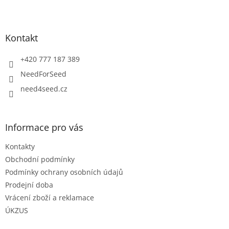
Z
á
p
a
Kontakt
t
í
+420 777 187 389
NeedForSeed
need4seed.cz
Informace pro vás
Kontakty
Obchodní podmínky
Podmínky ochrany osobních údajů
Prodejní doba
Vrácení zboží a reklamace
ÚKZUS