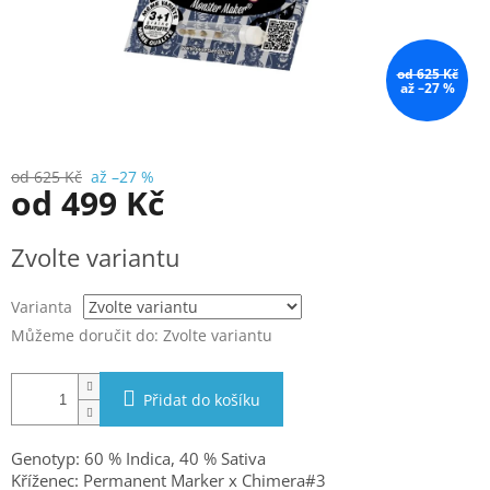
od 625 Kč
až –27 %
od 625 Kč
až –27 %
od
499 Kč
Měrná
Zvolte variantu
cena:
Varianta
Můžeme doručit do:
Zvolte variantu
Přidat do košíku
Genotyp: 60 % Indica, 40 % Sativa
Kříženec:
Permanent Marker x Chimera#3