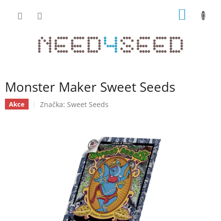
Přejít
NÁKUP
na
obsah
KOŠÍK
Monster Maker Sweet Seeds
Značka:
Sweet Seeds
Akce