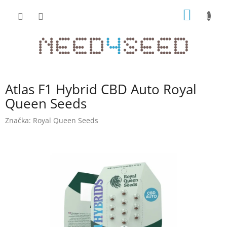
Přejít
NÁKUP
na
obsah
KOŠÍK
Atlas F1 Hybrid CBD Auto Royal
Queen Seeds
Značka:
Royal Queen Seeds