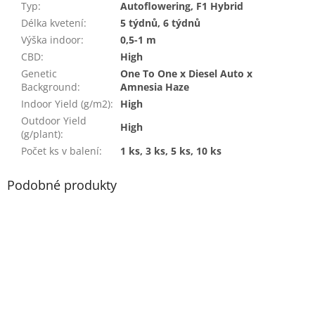
Typ
:
Autoflowering, F1 Hybrid
Délka kvetení
:
5 týdnů, 6 týdnů
Výška indoor
:
0,5-1 m
CBD
:
High
Genetic
One To One x Diesel Auto x
Background
:
Amnesia Haze
Indoor Yield (g/m2)
:
High
Outdoor Yield
High
(g/plant)
:
Počet ks v balení
:
1 ks, 3 ks, 5 ks, 10 ks
Podobné produkty