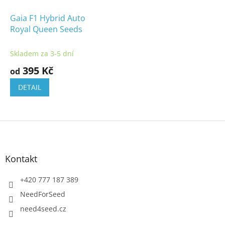
Gaia F1 Hybrid Auto
Royal Queen Seeds
Skladem za 3-5 dní
395 Kč
od
DETAIL
Z
á
p
a
Kontakt
t
í
+420 777 187 389
NeedForSeed
need4seed.cz