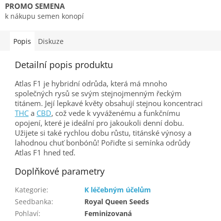
PROMO SEMENA
k nákupu semen konopí
Popis
Diskuze
Detailní popis produktu
Atlas F1 je hybridní odrůda, která má mnoho
společných rysů se svým stejnojmenným řeckým
titánem. Její lepkavé květy obsahují stejnou koncentraci
THC
a
CBD
, což vede k vyváženému a funkčnímu
opojení, které je ideální pro jakoukoli denní dobu.
Užijete si také rychlou dobu růstu, titánské výnosy a
lahodnou chuť bonbónů! Pořiďte si semínka odrůdy
Atlas F1 hned teď.
Doplňkové parametry
Kategorie
:
K léčebným účelům
Seedbanka
:
Royal Queen Seeds
Pohlaví
:
Feminizovaná