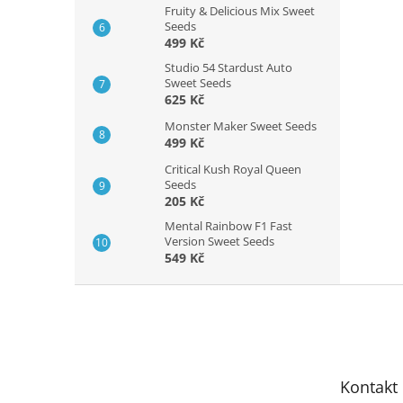
Fruity & Delicious Mix Sweet
Seeds
499 Kč
Studio 54 Stardust Auto
Sweet Seeds
625 Kč
Monster Maker Sweet Seeds
499 Kč
Critical Kush Royal Queen
Seeds
205 Kč
Mental Rainbow F1 Fast
Version Sweet Seeds
549 Kč
Z
á
p
a
t
Kontakt
í