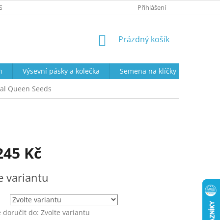
SOBNÍCH ÚDAJŮ
PRODEJNÍ DOBA
VRÁCENÍ ZBOŽÍ A REKLAMAC
Přihlášení
NÁKUPNÍ
Prázdný košík
KOŠÍK
n
Výsevní pásky a kolečka
Semena na klíčky
Semena
al Queen Seeds
245 Kč
e variantu
doručit do:
Zvolte variantu