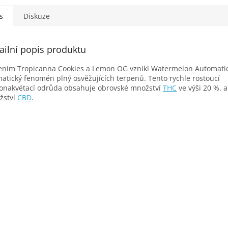
s
Diskuze
ailní popis produktu
ením Tropicanna Cookies a Lemon OG vznikl Watermelon Automatic
atický fenomén plný osvěžujících terpenů. Tento rychle rostoucí
nakvétací odrůda obsahuje obrovské množství
THC
ve výši 20 %. a
žství
CBD
.