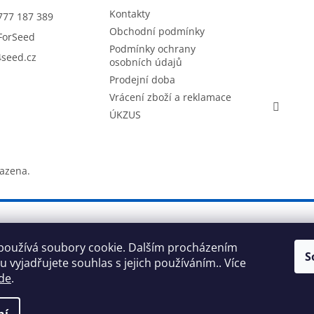
Kontakty
777 187 389
Obchodní podmínky
ForSeed
Podmínky ochrany
seed.cz
osobních údajů
Prodejní doba
Vrácení zboží a reklamace
ÚKZUS
razena.
používá soubory cookie. Dalším procházením
S
 vyjadřujete souhlas s jejich používáním.. Více
de
.