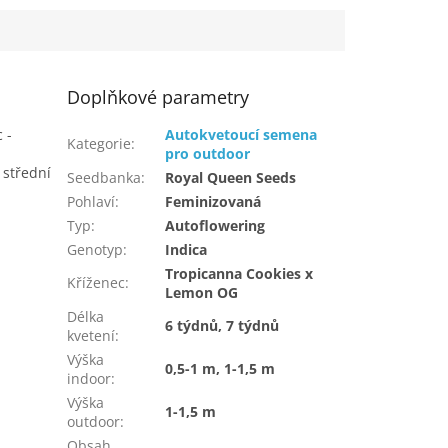
Doplňkové parametry
 -
Autokvetoucí semena
Kategorie
:
pro outdoor
 střední
Seedbanka
:
Royal Queen Seeds
Pohlaví
:
Feminizovaná
Typ
:
Autoflowering
Genotyp
:
Indica
Tropicanna Cookies x
Kříženec
:
Lemon OG
Délka
6 týdnů, 7 týdnů
kvetení
:
Výška
0,5-1 m, 1-1,5 m
indoor
:
Výška
1-1,5 m
outdoor
:
Obsah