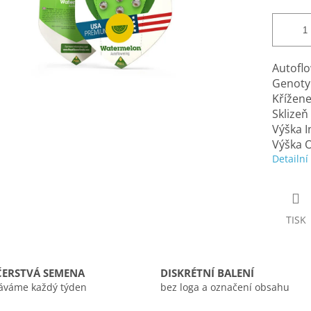
Autofl
Genotyp
Křížen
Sklizeň
Výška I
Výška 
Detailní
TISK
ČERSTVÁ SEMENA
DISKRÉTNÍ BALENÍ
áváme každý týden
bez loga a označení obsahu