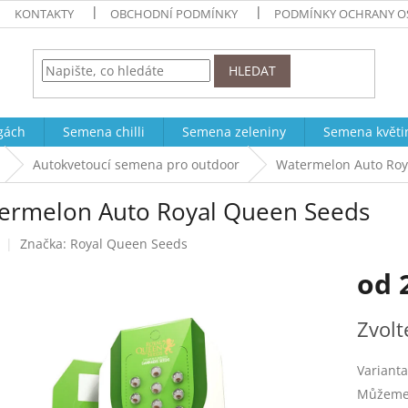
KONTAKTY
OBCHODNÍ PODMÍNKY
PODMÍNKY OCHRANY O
HLEDAT
ogách
Semena chilli
Semena zeleniny
Semena květi
Autokvetoucí semena pro outdoor
Watermelon Auto Roy
ermelon Auto Royal Queen Seeds
Značka:
Royal Queen Seeds
od
Měrná
Zvolt
cena:
Varianta
Můžeme 