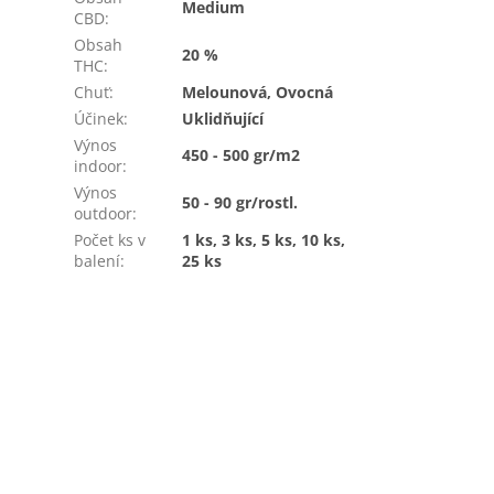
Medium
CBD
:
Obsah
20 %
THC
:
Chuť
:
Melounová, Ovocná
Účinek
:
Uklidňující
Výnos
450 - 500 gr/m2
indoor
:
Výnos
50 - 90 gr/rostl.
outdoor
:
Počet ks v
1 ks, 3 ks, 5 ks, 10 ks,
balení
:
25 ks