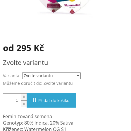
od
295 Kč
Měrná
Zvolte variantu
cena:
Varianta
Můžeme doručit do:
Zvolte variantu
Přidat do košíku
Feminizovaná semena
Genotyp: 80% Indica, 20% Sativa
Kříženec: Watermelon OG S1