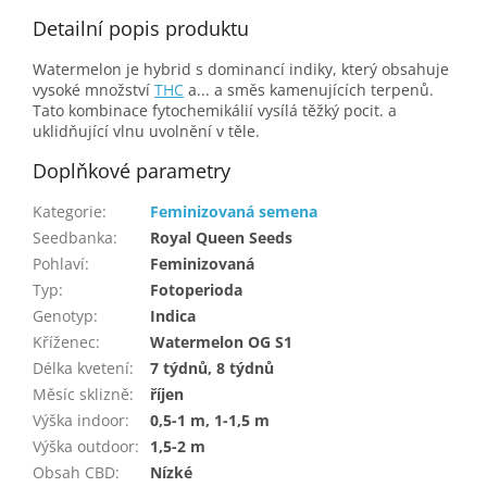
Detailní popis produktu
Watermelon je hybrid s dominancí indiky, který obsahuje
vysoké množství
THC
a... a směs kamenujících terpenů.
Tato kombinace fytochemikálií vysílá těžký pocit. a
uklidňující vlnu uvolnění v těle.
Doplňkové parametry
Kategorie
:
Feminizovaná semena
Seedbanka
:
Royal Queen Seeds
Pohlaví
:
Feminizovaná
Typ
:
Fotoperioda
Genotyp
:
Indica
Kříženec
:
Watermelon OG S1
Délka kvetení
:
7 týdnů, 8 týdnů
Měsíc sklizně
:
říjen
Výška indoor
:
0,5-1 m, 1-1,5 m
Výška outdoor
:
1,5-2 m
Obsah CBD
:
Nízké