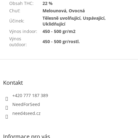
Obsah THC
:
22 %
Chuť
:
Melounová, Ovocná
Tělesně uvolňující, Uspávající,
Účinek
:
Uklidňující
Výnos indoor
:
450 - 500 gr/m2
Výnos
450 - 500 gr/rostl.
outdoor
:
Z
á
p
a
Kontakt
t
í
+420 777 187 389
NeedForSeed
need4seed.cz
Informace pro vás