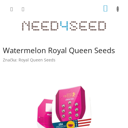
Přejít
NÁKUP
na
obsah
KOŠÍK
Watermelon Royal Queen Seeds
Značka:
Royal Queen Seeds