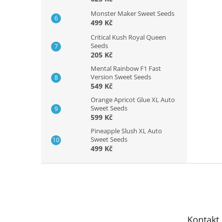
Monster Maker Sweet Seeds
499 Kč
Critical Kush Royal Queen
Seeds
205 Kč
Mental Rainbow F1 Fast
Version Sweet Seeds
549 Kč
Orange Apricot Glue XL Auto
Sweet Seeds
599 Kč
Pineapple Slush XL Auto
Sweet Seeds
499 Kč
Z
á
p
a
t
Kontakt