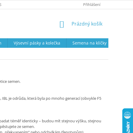
SOBNÍCH ÚDAJŮ
PRODEJNÍ DOBA
VRÁCENÍ ZBOŽÍ A REKLAMAC
Přihlášení
NÁKUPNÍ
Prázdný košík
KOŠÍK
n
Výsevní pásky a kolečka
Semena na klíčky
Semena
etice semen.
, IBL je odrůda, která byla po mnoho generací (obvykle F5
padat téměř identicky – budou mít stejnou výšku, stejnou
e pěstujete ze semen.
ckým „překvapením“ nebo odchylkám (fenotypům).