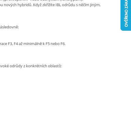
rbu nových hybridů. Když zkřížíte IBL odrůdu s něčím jiným,
následovně:
race F3, F4 až minimálně k F5 nebo F6.
ivoké odrůdy z konkrétních oblastí):