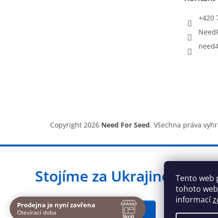
í
+420 
Need
need4
Copyright 2026
Need For Seed
. Všechna práva vyh
Stojíme za Ukrajinou ❤️
Tento web 
tohoto webu
informací
z
Prodejna je nyní zavřena
Navštivte nás osobně
Jak a čím pomoci »
Otevírací doba
Skrýt