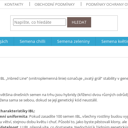
KONTAKTY
OBCHODNÍ PODMÍNKY
PODMÍNKY OCHRANY O
HLEDAT
ogách
Semena chilli
Semena zeleniny
Semena květi
IBL „Inbred Line“ (vnitroplemenná linie) označuje „svatý grál“ stability v gen
většina dnešních semen na trhu jsou hybridy (kříženci dvou různých odrůd)
řížena sama se sebou, dokud se její genetický kód neustálil.
charakteristiky IBL:
mní uniformita
: Pokud zasadíte 100 semen IBL, všechny rostliny budou vy
u větví, stejnou dobu květu i chuť. Působí to, jako byste pěstovali klony, al
ídatelnost
: U IBL přesně víte, co dostanete. Nedochází k žádným geneti