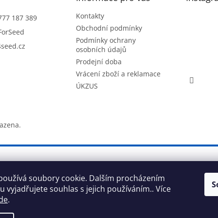
Kontakty
777 187 389
Obchodní podmínky
ForSeed
Podmínky ochrany
seed.cz
osobních údajů
Prodejní doba
Vrácení zboží a reklamace
ÚKZUS
razena.
používá soubory cookie. Dalším procházením
S
 vyjadřujete souhlas s jejich používáním.. Více
de
.