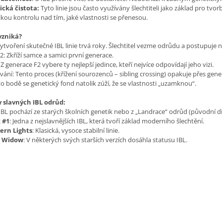
cká čistota:
Tyto linie jsou často využívány šlechtiteli jako základ pro tvo
kou kontrolu nad tím, jaké vlastnosti se přenesou.
 vzniká?
ytvoření skutečné IBL linie trvá roky. Šlechtitel vezme odrůdu a postupuje 
2: Zkříží samce a samici první generace.
 Z generace F2 vybere ty nejlepší jedince, kteří nejvíce odpovídají jeho vizi.
ání: Tento proces (křížení sourozenců – sibling crossing) opakuje přes gene
o bodě se genetický fond natolik zúží, že se vlastnosti „uzamknou“.
y slavných IBL odrůd:
IBL pochází ze starých školních genetik nebo z „Landrace“ odrůd (původní d
 #1
: Jedna z nejslavnějších IBL, která tvoří základ moderního šlechtění.
ern Lights
: Klasická, vysoce stabilní linie.
 Widow
: V některých svých starších verzích dosáhla statusu IBL.