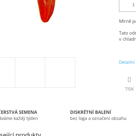
Mírně pá
Tato od
v chlad
Detailní
TISK
ČERSTVÁ SEMENA
DISKRÉTNÍ BALENÍ
áváme každý týden
bez loga a označení obsahu
sející produkty