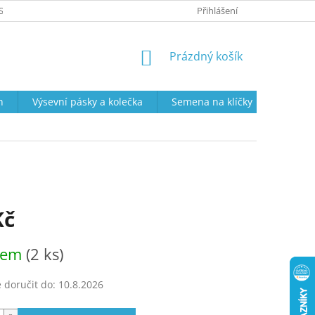
SOBNÍCH ÚDAJŮ
PRODEJNÍ DOBA
VRÁCENÍ ZBOŽÍ A REKLAMAC
Přihlášení
NÁKUPNÍ
Prázdný košík
KOŠÍK
n
Výsevní pásky a kolečka
Semena na klíčky
Semena
Kč
dem
(2 ks)
doručit do:
10.8.2026