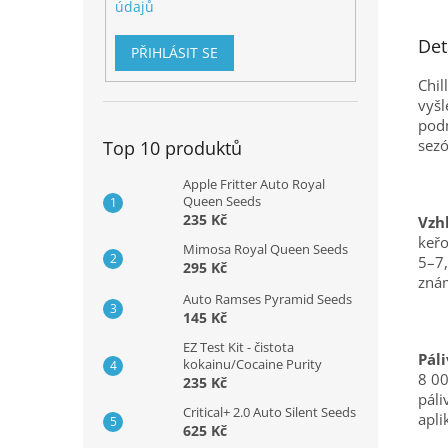
údajů
Det
PŘIHLÁSIT SE
Chil
vyšl
podm
sezó
Top 10 produktů
Apple Fritter Auto Royal
Queen Seeds
235 Kč
Vzhl
keřo
Mimosa Royal Queen Seeds
5–7,
295 Kč
znám
Auto Ramses Pyramid Seeds
145 Kč
EZ Test Kit - čistota
Páli
kokainu/Cocaine Purity
8 00
235 Kč
páli
Critical+ 2.0 Auto Silent Seeds
apli
625 Kč