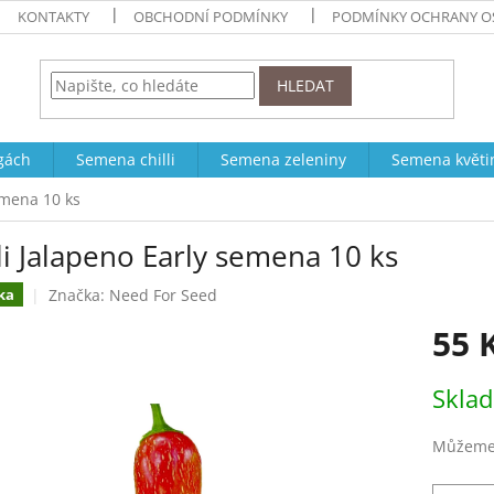
KONTAKTY
OBCHODNÍ PODMÍNKY
PODMÍNKY OCHRANY O
HLEDAT
ogách
Semena chilli
Semena zeleniny
Semena květi
emena 10 ks
li Jalapeno Early semena 10 ks
Značka:
Need For Seed
ka
55 
Měrná
Skla
cena:
Můžeme 