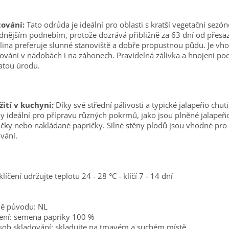
tování:
Tato odrůda je ideální pro oblasti s kratší vegetační sezó
dnějším podnebím, protože dozrává přibližně za 63 dní od přesaz
lina preferuje slunné stanoviště a dobře propustnou půdu. Je vh
ování v nádobách i na záhonech. Pravidelná zálivka a hnojení po
atou úrodu.
ití v kuchyni:
Díky své střední pálivosti a typické jalapeño chuti
y ideální pro přípravu různých pokrmů, jako jsou plněné jalapeño
ky nebo nakládané papričky. Silné stěny plodů jsou vhodné pro 
ování.
klíčení udržujte teplotu 24 - 28 °C - klíčí 7 - 14 dní
ě původu: NL
ení: semena papriky 100 %
ob skladování: skladujte na tmavém a suchém místě