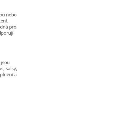
nou nebo
ení.
odná pro
dporují
 jsou
s, salsy,
plnění a