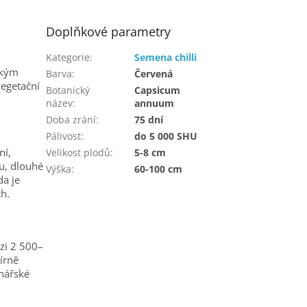
Doplňkové parametry
Kategorie
:
Semena chilli
ckým
Barva
:
Červená
vegetační
Botanický
Capsicum
název
:
annuum
Doba zrání
:
75 dní
Pálivost
:
do 5 000 SHU
ní,
Velikost plodů
:
5-8 cm
ru, dlouhé
Výška
:
60-100 cm
da je
h.
ezi 2 500–
írně
inářské