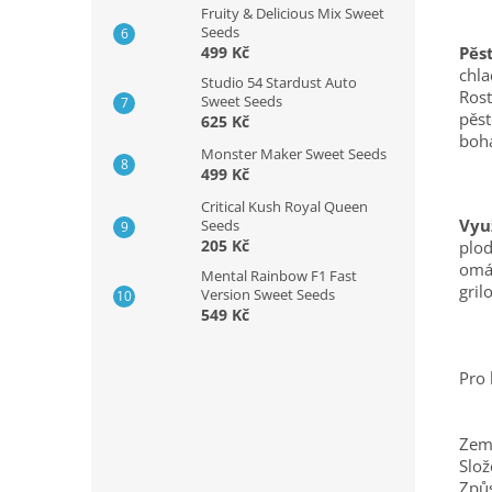
Fruity & Delicious Mix Sweet
Seeds
Pěs
499 Kč
chla
Studio 54 Stardust Auto
Rost
Sweet Seeds
pěst
625 Kč
boh
Monster Maker Sweet Seeds
499 Kč
Critical Kush Royal Queen
Využ
Seeds
205 Kč
plod
omáč
Mental Rainbow F1 Fast
gril
Version Sweet Seeds
549 Kč
Pro 
Zem
Slož
Způs