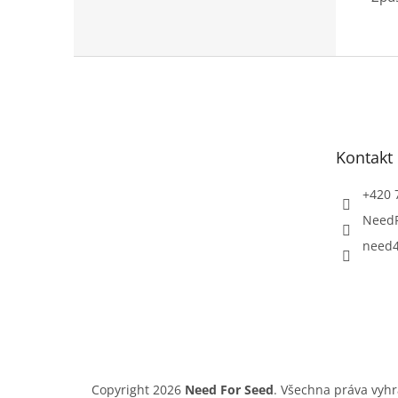
Z
á
p
a
t
Kontakt
í
+420 
Need
need4
Copyright 2026
Need For Seed
. Všechna práva vyh