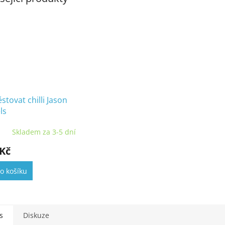
ěstovat chilli Jason
ls
Skladem za 3-5 dní
 Kč
o košíku
s
Diskuze