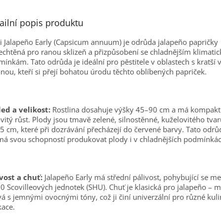
ailní popis produktu
li Jalapeño Early (Capsicum annuum) je odrůda jalapeño papričky
echtěná pro ranou sklizeň a přizpůsobení se chladnějším klimati
ínkám. Tato odrůda je ideální pro pěstitele v oblastech s kratší 
nou, kteří si přejí bohatou úrodu těchto oblíbených papriček.
ed a velikost:
Rostlina dosahuje výšky 45–90 cm a má kompakt
vitý růst. Plody jsou tmavě zelené, silnostěnné, kuželovitého tva
5 cm, které při dozrávání přecházejí do červené barvy. Tato odrů
á svou schopností produkovat plody i v chladnějších podmínkác
vost a chuť:
Jalapeño Early má střední pálivost, pohybující se m
0 Scovilleových jednotek (SHU). Chuť je klasická pro jalapeño – m
vá s jemnými ovocnými tóny, což ji činí univerzální pro různé kul
kace.