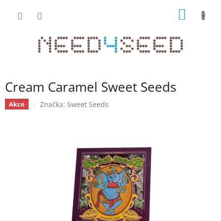
Přejít
NÁKUP
na
obsah
KOŠÍK
Cream Caramel Sweet Seeds
Značka:
Sweet Seeds
Akce