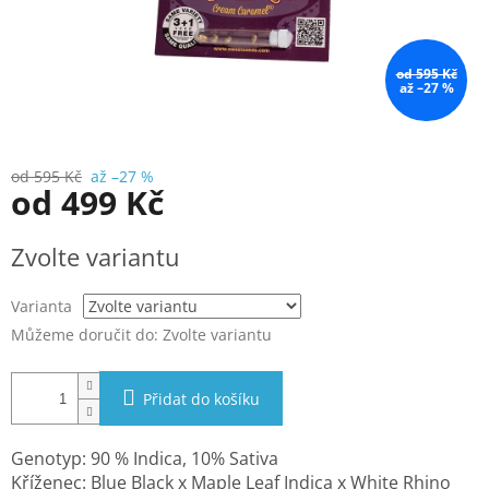
od 595 Kč
až –27 %
od 595 Kč
až –27 %
od
499 Kč
Měrná
Zvolte variantu
cena:
Varianta
Můžeme doručit do:
Zvolte variantu
Přidat do košíku
Genotyp: 90 % Indica, 10% Sativa
Kříženec: Blue Black x Maple Leaf Indica x White Rhino