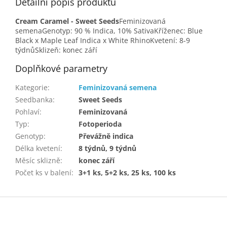
Detailní popis produktu
Cream Caramel - Sweet Seeds
Feminizovaná
semenaGenotyp: 90 % Indica, 10% SativaKříženec: Blue
Black x Maple Leaf Indica x White RhinoKvetení: 8-9
týdnůSklizeň: konec září
Doplňkové parametry
Kategorie
:
Feminizovaná semena
Seedbanka
:
Sweet Seeds
Pohlaví
:
Feminizovaná
Typ
:
Fotoperioda
Genotyp
:
Převážně indica
Délka kvetení
:
8 týdnů, 9 týdnů
Měsíc sklizně
:
konec září
Počet ks v balení
:
3+1 ks, 5+2 ks, 25 ks, 100 ks
Z
á
p