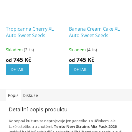
Tropicanna Cherry XL
Banana Cream Cake XL
Auto Sweet Seeds
Auto Sweet Seeds
Skladem
(2 ks)
Skladem
(4 ks)
745 Kč
745 Kč
od
od
DETAIL
DETAIL
Popis
Diskuze
Detailní popis produktu
Konopná kultura se neprojevuje jen genetikou a účinkem, ale
také estetikou a chutěmi.
Tento New Strains Mix Pack 2026
vzdává hold její nejsladší a nejpožitkářštější stránce a spojuje dvě