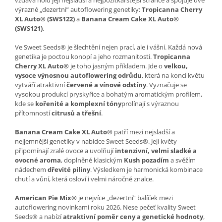
výrazné „dezertní“ autoflowering genetiky:
Tropicanna Cherry
XL Auto® (SWS122)
a
Banana Cream Cake XL Auto®
(SWS121)
.
Ve Sweet Seeds® je šlechtění nejen prací, ale i vášní. Každá nová
genetika je poctou konopí a jeho rozmanitosti.
Tropicanna
Cherry XL Auto®
je toho jasným příkladem. Jde o
velkou,
vysoce výnosnou autoflowering odrůdu
, která na konci květu
vytváří atraktivní
červené a vínové odstíny
. Vyznačuje se
vysokou produkcí pryskyřice a bohatým aromatickým profilem,
kde se
kořenité a komplexní tóny
prolínají s výraznou
přítomností
citrusů a třešní
.
Banana Cream Cake XL Auto®
patří mezi nejsladší a
nejjemnější genetiky v nabídce Sweet Seeds®. Její květy
připomínají zralé ovoce a uvolňují
intenzivní, velmi sladké a
ovocné aroma
, doplněné klasickým
Kush pozadím
a svěžím
nádechem
dřevité piliny
. Výsledkem je harmonická kombinace
chutí a vůní, která osloví i velmi náročné znalce.
American Pie Mix®
je nejvíce „dezertní“ balíček mezi
autoflowering novinkami roku 2026. Nese pečeť kvality Sweet
Seeds® a nabízí
atraktivní poměr ceny a genetické hodnoty
,