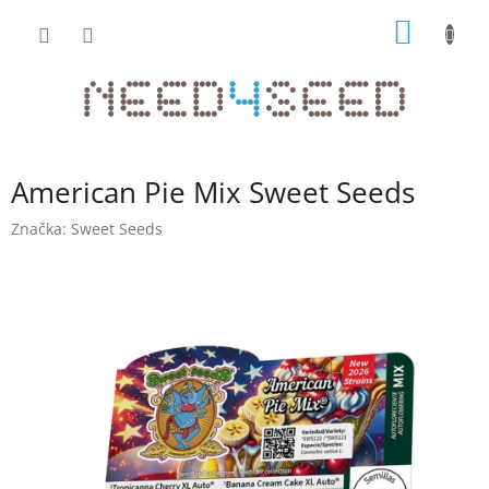
Přejít
NÁKUP
na
obsah
KOŠÍK
American Pie Mix Sweet Seeds
Značka:
Sweet Seeds