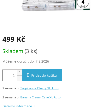
499 Kč
Měrná
Skladem
(3 ks)
cena:
Můžeme doručit do:
7.8.2026
Přidat do košíku
2 semena of
Tropicanna Cherry XL Auto
2 semena of
Banana Cream Cake XL Auto
Detailní informace