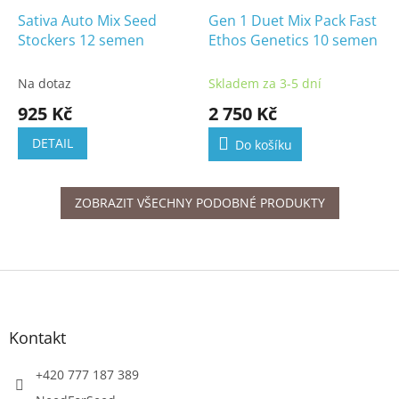
Sativa Auto Mix Seed
Gen 1 Duet Mix Pack Fast
Stockers 12 semen
Ethos Genetics 10 semen
Na dotaz
Skladem za 3-5 dní
925 Kč
2 750 Kč
DETAIL
Do košíku
ZOBRAZIT VŠECHNY PODOBNÉ PRODUKTY
Z
á
p
a
Kontakt
t
í
+420 777 187 389