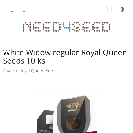
Přejít
NÁKUP
na
obsah
KOŠÍK
White Widow regular Royal Queen
Seeds 10 ks
Značka:
Royal Queen Seeds