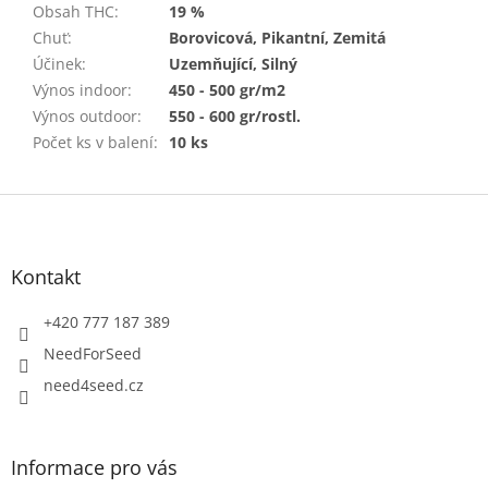
Obsah THC
:
19 %
Chuť
:
Borovicová, Pikantní, Zemitá
Účinek
:
Uzemňující, Silný
Výnos indoor
:
450 - 500 gr/m2
Výnos outdoor
:
550 - 600 gr/rostl.
Počet ks v balení
:
10 ks
Z
á
p
a
Kontakt
t
í
+420 777 187 389
NeedForSeed
need4seed.cz
Informace pro vás