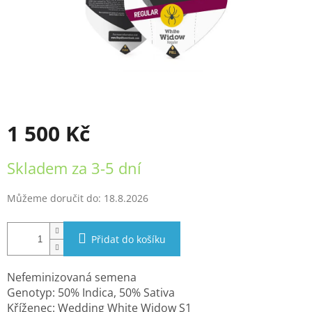
1 500 Kč
Měrná
Skladem za 3-5 dní
cena:
Můžeme doručit do:
18.8.2026
Přidat do košíku
Nefeminizovaná semena
Genotyp: 50% Indica, 50% Sativa
Kříženec: Wedding White Widow S1