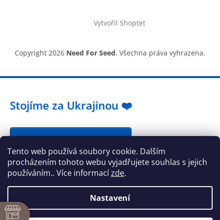
Vytvořil Shoptet
Copyright 2026
Need For Seed
. Všechna práva vyhrazena.
Stojíme za Ukrajinou ❤️
Jak a čím pomoci »
Tento web používá soubory cookie. Dalším
procházením tohoto webu vyjadřujete souhlas s jejich
používáním.. Více informací
zde
.
Nastavení
ě