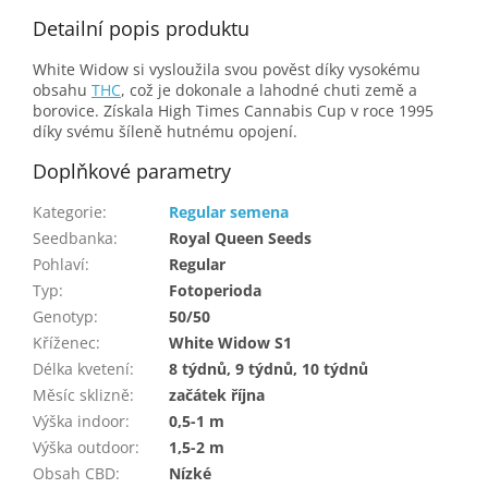
Detailní popis produktu
White Widow si vysloužila svou pověst díky vysokému
obsahu
THC
, což je dokonale a lahodné chuti země a
borovice. Získala High Times Cannabis Cup v roce 1995
díky svému šíleně hutnému opojení.
Doplňkové parametry
Kategorie
:
Regular semena
Seedbanka
:
Royal Queen Seeds
Pohlaví
:
Regular
Typ
:
Fotoperioda
Genotyp
:
50/50
Kříženec
:
White Widow S1
Délka kvetení
:
8 týdnů, 9 týdnů, 10 týdnů
Měsíc sklizně
:
začátek října
Výška indoor
:
0,5-1 m
Výška outdoor
:
1,5-2 m
Obsah CBD
:
Nízké