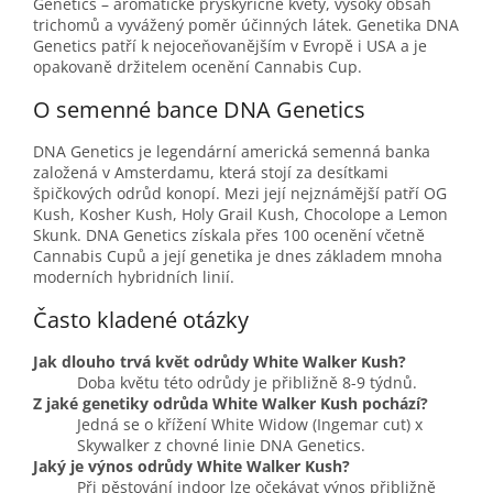
Genetics – aromatické pryskyřičné květy, vysoký obsah
trichomů a vyvážený poměr účinných látek. Genetika DNA
Genetics patří k nejoceňovanějším v Evropě i USA a je
opakovaně držitelem ocenění Cannabis Cup.
O semenné bance DNA Genetics
DNA Genetics je legendární americká semenná banka
založená v Amsterdamu, která stojí za desítkami
špičkových odrůd konopí. Mezi její nejznámější patří OG
Kush, Kosher Kush, Holy Grail Kush, Chocolope a Lemon
Skunk. DNA Genetics získala přes 100 ocenění včetně
Cannabis Cupů a její genetika je dnes základem mnoha
moderních hybridních linií.
Často kladené otázky
Jak dlouho trvá květ odrůdy White Walker Kush?
Doba květu této odrůdy je přibližně 8-9 týdnů.
Z jaké genetiky odrůda White Walker Kush pochází?
Jedná se o křížení White Widow (Ingemar cut) x
Skywalker z chovné linie DNA Genetics.
Jaký je výnos odrůdy White Walker Kush?
Při pěstování indoor lze očekávat výnos přibližně