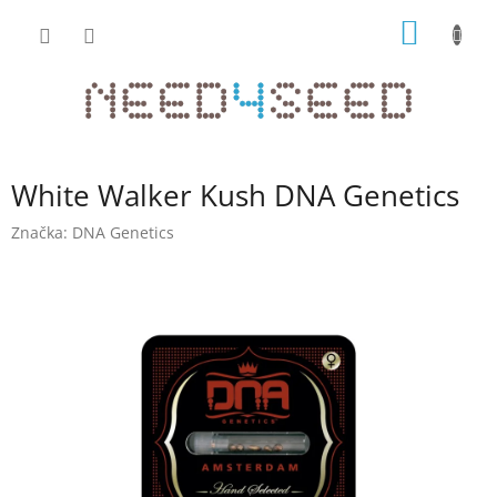
Přejít
NÁKUP
na
obsah
KOŠÍK
White Walker Kush DNA Genetics
Značka:
DNA Genetics