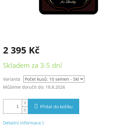
2 395 Kč
Měrná
Skladem za 3-5 dní
cena:
Varianta
Můžeme doručit do:
18.8.2026
Přidat do košíku
Detailní informace