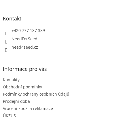
á
p
a
Kontakt
t
í
+420 777 187 389
NeedForSeed
need4seed.cz
Informace pro vás
Kontakty
Obchodní podmínky
Podmínky ochrany osobních údajů
Prodejní doba
Vrácení zboží a reklamace
ÚKZUS