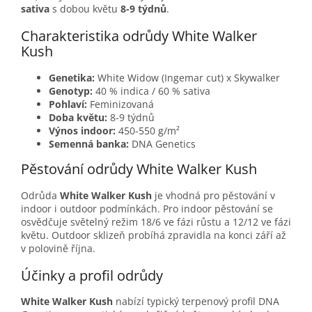
sativa
s dobou květu
8-9 týdnů
.
Charakteristika odrůdy White Walker
Kush
Genetika:
White Widow (Ingemar cut) x Skywalker
Genotyp:
40 % indica / 60 % sativa
Pohlaví:
Feminizovaná
Doba květu:
8-9 týdnů
Výnos indoor:
450-550 g/m²
Semenná banka:
DNA Genetics
Pěstování odrůdy White Walker Kush
Odrůda
White Walker Kush
je vhodná pro pěstování v
indoor i outdoor podmínkách. Pro indoor pěstování se
osvědčuje světelný režim 18/6 ve fázi růstu a 12/12 ve fázi
květu. Outdoor sklizeň probíhá zpravidla na konci září až
v polovině října.
Účinky a profil odrůdy
White Walker Kush
nabízí typický terpenový profil DNA