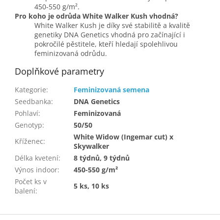
450-550 g/m².
Pro koho je odrůda White Walker Kush vhodná?
White Walker Kush je díky své stabilitě a kvalitě
genetiky DNA Genetics vhodná pro začínající i
pokročilé pěstitele, kteří hledají spolehlivou
feminizovaná odrůdu.
Doplňkové parametry
Kategorie
:
Feminizovaná semena
Seedbanka
:
DNA Genetics
Pohlaví
:
Feminizovaná
Genotyp
:
50/50
White Widow (Ingemar cut) x
Kříženec
:
Skywalker
Délka kvetení
:
8 týdnů, 9 týdnů
Výnos indoor
:
450-550 g/m²
Počet ks v
5 ks, 10 ks
balení
:
Z