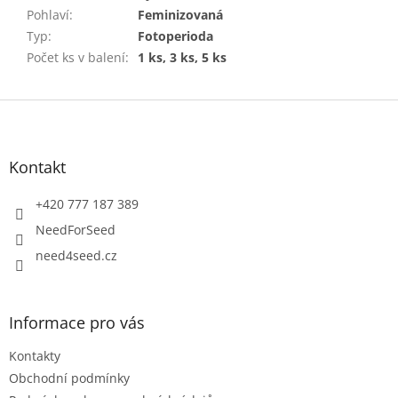
Pohlaví
:
Feminizovaná
Typ
:
Fotoperioda
Počet ks v balení
:
1 ks, 3 ks, 5 ks
Z
á
p
a
Kontakt
t
í
+420 777 187 389
NeedForSeed
need4seed.cz
Informace pro vás
Kontakty
Obchodní podmínky