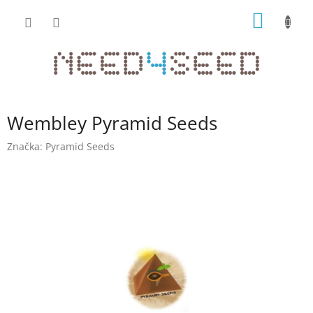
Přejít
NÁKUP
na
obsah
KOŠÍK
Wembley Pyramid Seeds
Značka:
Pyramid Seeds