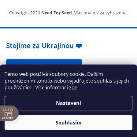
Copyright 2026
Need For Seed
. Všechna práva vyhrazena.
Stojíme za Ukrajinou ❤️
Jak a čím pomoci »
Tento web používá soubory cookie. Dalším
procházením tohoto webu vyjadřujete souhlas s jejich
používáním.. Více informací
zde
.
Nastavení
ě
Zobrazit
Souhlasím