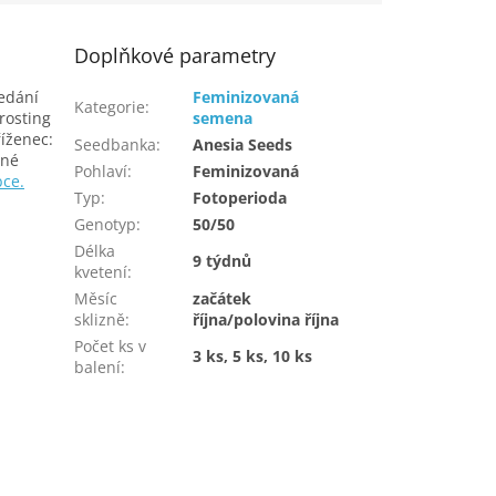
Doplňkové parametry
ledání
Feminizovaná
Kategorie
:
rosting
semena
íženec:
Seedbanka
:
Anesia Seeds
bné
Pohlaví
:
Feminizovaná
bce.
Typ
:
Fotoperioda
Genotyp
:
50/50
Délka
9 týdnů
kvetení
:
Měsíc
začátek
sklizně
:
října/polovina října
Počet ks v
3 ks, 5 ks, 10 ks
balení
: