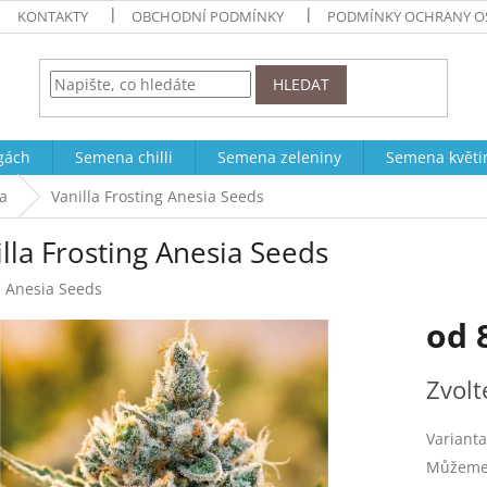
KONTAKTY
OBCHODNÍ PODMÍNKY
PODMÍNKY OCHRANY O
HLEDAT
ogách
Semena chilli
Semena zeleniny
Semena květi
a
Vanilla Frosting Anesia Seeds
lla Frosting Anesia Seeds
:
Anesia Seeds
od
Měrná
Zvolt
cena:
Varianta
Můžeme 