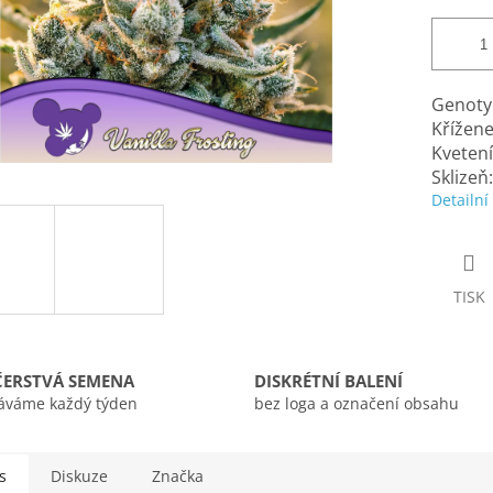
Genotyp
Křížene
Kvetení
Sklizeň
Detailní
TISK
ČERSTVÁ SEMENA
DISKRÉTNÍ BALENÍ
áváme každý týden
bez loga a označení obsahu
s
Diskuze
Značka