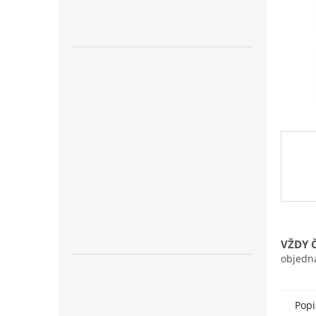
n
e
l
VŽDY 
objedn
Popi