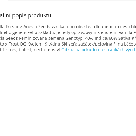
ailní popis produktu
lla Frosting Anesia Seeds vznikala při obvzlášť dlouhém procesu h
ného genetického základu, je tedy opravdovým klenotem. Vanilla F
ia Seeds Feminizovaná semena Genotyp: 40% Indica/60% Sativa Kř
to x Frost OG Kvetení: 9 týdnů Sklizeň: začátek/polovina října Léče
ití: stres, bolest, nechutenství
Odkaz na odrůdu na stránkách výro