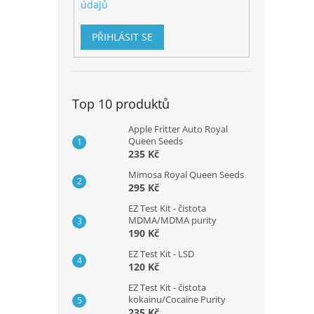
údajů
PŘIHLÁSIT SE
Top 10 produktů
Apple Fritter Auto Royal
Queen Seeds
235 Kč
Mimosa Royal Queen Seeds
295 Kč
EZ Test Kit - čistota
MDMA/MDMA purity
190 Kč
EZ Test Kit - LSD
120 Kč
EZ Test Kit - čistota
kokainu/Cocaine Purity
235 Kč