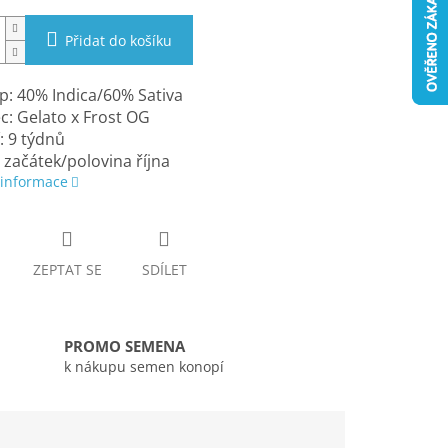
Přidat do košíku
: 40% Indica/60% Sativa
c: Gelato x Frost OG
: 9 týdnů
: začátek/polovina října
 informace
ZEPTAT SE
SDÍLET
PROMO SEMENA
k nákupu semen konopí