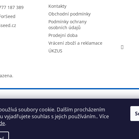
Kontakty
777 187 389
Obchodní podmínky
ForSeed
Podmínky ochrany
seed.cz
osobních údajů
Prodejní doba
Vrácení zboží a reklamace
ÚKZUS
razena.
používá soubory cookie. Dalším procházením
S
 vyjadřujete souhlas s jejich používáním.. Více
de
.