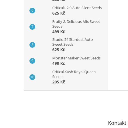
Critical+ 2.0 Auto Silent Seeds
625 Kč
Fruity & Delicious Mix Sweet
Seeds
499 Kč
Studio 54 Stardust Auto
Sweet Seeds
625 Kč
Monster Maker Sweet Seeds
499 Kč
Critical Kush Royal Queen
Seeds
205 Kč
Z
á
p
a
t
Kontakt
í