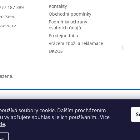
Kontakty
777 187 389
Obchodní podmínky
ForSeed
Podmínky ochrany
seed.cz
osobních údajů
Prodejní doba
Vrácení zboží a reklamace
ÚKZUS
razena.
používá soubory cookie. Dalším procházením
S
 vyjadřujete souhlas s jejich používáním.. Více
de
.