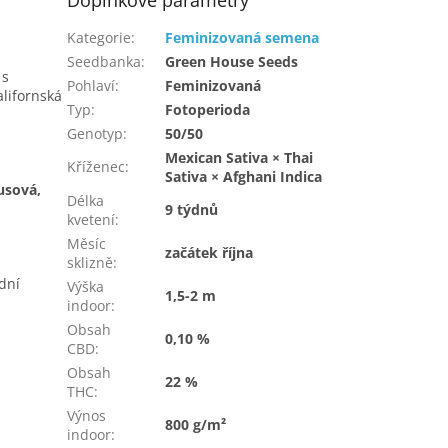
Doplňkové parametry
Kategorie
:
Feminizovaná semena
Seedbanka
:
Green House Seeds
 s
Pohlaví
:
Feminizovaná
alifornská
Typ
:
Fotoperioda
Genotyp
:
50/50
Mexican Sativa × Thai
Kříženec
:
Sativa × Afghani Indica
rusová,
Délka
9 týdnů
kvetení
:
Měsíc
začátek října
sklizně
:
dní
Výška
1,5-2 m
indoor
:
Obsah
0,10 %
CBD
:
Obsah
22 %
THC
:
Výnos
800 g/m²
indoor
: