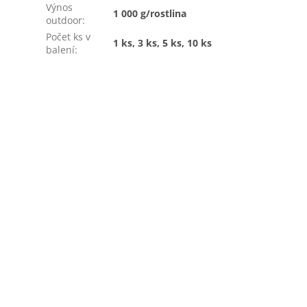
Výnos
1 000 g/rostlina
outdoor
:
Počet ks v
1 ks, 3 ks, 5 ks, 10 ks
balení
: