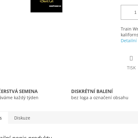
Train W
kaliforn
Detailní
TISK
ČERSTVÁ SEMENA
DISKRÉTNÍ BALENÍ
áváme každý týden
bez loga a označení obsahu
s
Diskuze