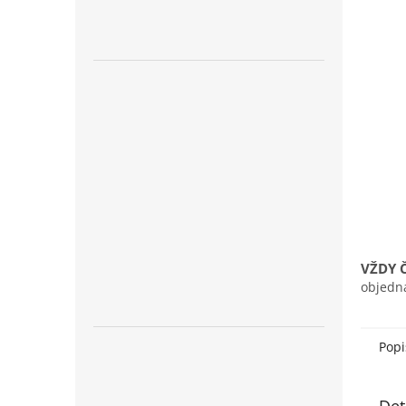
n
e
l
VŽDY 
objedn
Popi