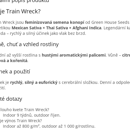
ailní popis produktu
je Train Wreck?
n Wreck jsou
feminizovaná semena konopí
od Green House Seeds
etikou
Mexican Sativa × Thai Sativa × Afghani Indica
. Legendární k
da – rychlý a silný účinek jako vlak bez brzd.
ě, chuť a vzhled rostliny
dní až vyšší rostlina s
hustými aromatickými palicemi
. Vůně –
cit
vá a kořenitá
.
nek a použití
ek je
rychlý, silný a euforický
s cerebrální složkou. Denní a odpole
ití.
té dotazy
dlouho kvete Train Wreck?
Indoor 9 týdnů, outdoor říjen.
 je výnos Train Wreck?
Indoor až 800 g/m², outdoor až 1 000 g/rostlinu.