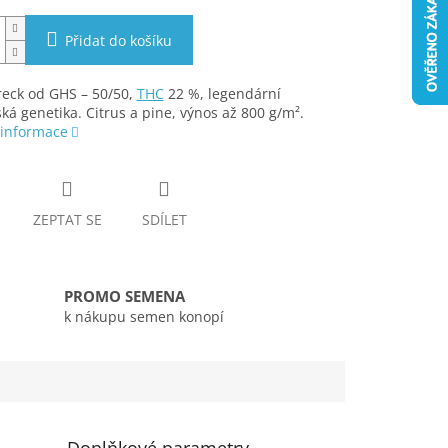
Přidat do košíku
reck od GHS – 50/50,
THC
22 %, legendární
ská genetika. Citrus a pine, výnos až 800 g/m².
 informace
ZEPTAT SE
SDÍLET
PROMO SEMENA
k nákupu semen konopí