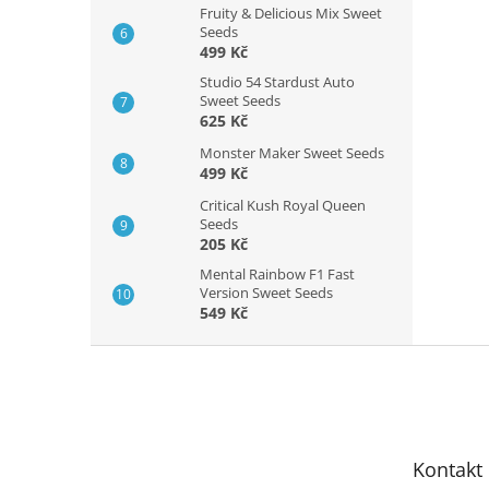
Fruity & Delicious Mix Sweet
Seeds
499 Kč
Studio 54 Stardust Auto
Sweet Seeds
625 Kč
Monster Maker Sweet Seeds
499 Kč
Critical Kush Royal Queen
Seeds
205 Kč
Mental Rainbow F1 Fast
Version Sweet Seeds
549 Kč
Z
á
p
a
t
Kontakt
í