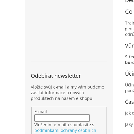
Det
Co 
Trai
gen
odrů
Vůn
Stře
boro
Úči
Odebírat newsletter
Účin
Vložte svůj e-mail a my vám budeme
použ
zasílat informace o nových
produktech na našem e-shopu.
Čas
E-mail
Jak 
Jaký
Vložením e-mailu souhlasíte s
podmínkami ochrany osobních