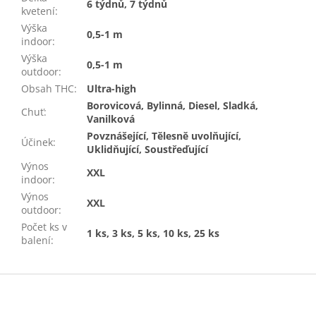
6 týdnů, 7 týdnů
kvetení
:
Výška
0,5-1 m
indoor
:
Výška
0,5-1 m
outdoor
:
Obsah THC
:
Ultra-high
Borovicová, Bylinná, Diesel, Sladká,
Chuť
:
Vanilková
Povznášející, Tělesně uvolňující,
Účinek
:
Uklidňující, Soustřeďující
Výnos
XXL
indoor
:
Výnos
XXL
outdoor
:
Počet ks v
1 ks, 3 ks, 5 ks, 10 ks, 25 ks
balení
:
Z
á
p