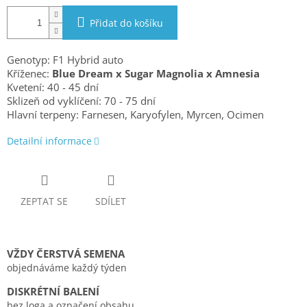
Přidat do košíku
Genotyp: F1 Hybrid auto
Kříženec:
Blue Dream x Sugar Magnolia x Amnesia
Kvetení:
40 - 45 dní
Sklizeň od vyklíčení:
70 - 75 dní
Hlavní terpeny: Farnesen, Karyofylen, Myrcen, Ocimen
Detailní informace
ZEPTAT SE
SDÍLET
VŽDY ČERSTVÁ SEMENA
objednáváme každý týden
DISKRÉTNÍ BALENÍ
bez loga a označení obsahu