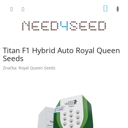
Přejít
NÁKUP
na
obsah
KOŠÍK
Titan F1 Hybrid Auto Royal Queen
Seeds
Značka:
Royal Queen Seeds