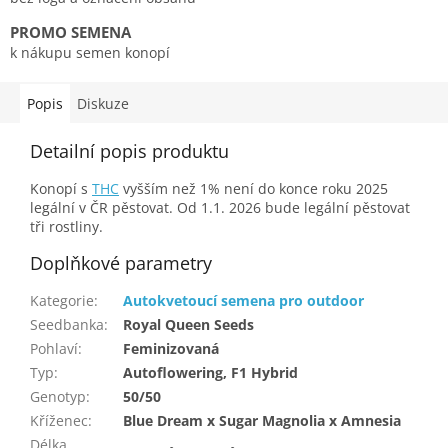
PROMO SEMENA
k nákupu semen konopí
Popis
Diskuze
Detailní popis produktu
Konopí s
THC
vyšším než 1% není do konce roku 2025
legální v ČR pěstovat. Od 1.1. 2026 bude legální pěstovat
tři rostliny.
Doplňkové parametry
Kategorie
:
Autokvetoucí semena pro outdoor
Seedbanka
:
Royal Queen Seeds
Pohlaví
:
Feminizovaná
Typ
:
Autoflowering, F1 Hybrid
Genotyp
:
50/50
Kříženec
:
Blue Dream x Sugar Magnolia x Amnesia
Délka