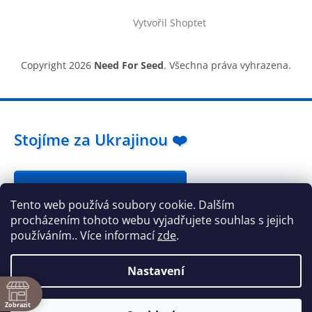
Vytvořil Shoptet
Copyright 2026
Need For Seed
. Všechna práva vyhrazena.
Stojíme za Ukrajinou ❤️
Jak a čím pomoci »
Tento web používá soubory cookie. Dalším
procházením tohoto webu vyjadřujete souhlas s jejich
používáním.. Více informací
zde
.
Nastavení
ě
Zobrazit