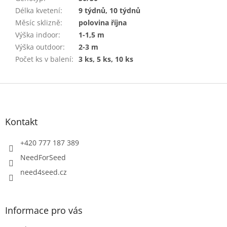
Délka kvetení
:
9 týdnů, 10 týdnů
Měsíc sklizně
:
polovina října
Výška indoor
:
1-1,5 m
Výška outdoor
:
2-3 m
Počet ks v balení
:
3 ks, 5 ks, 10 ks
Z
á
p
a
Kontakt
t
í
+420 777 187 389
NeedForSeed
need4seed.cz
Informace pro vás