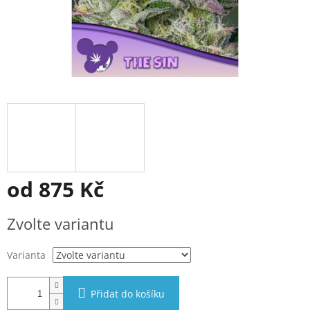
od
875 Kč
Měrná
Zvolte variantu
cena:
Varianta
Přidat do košíku