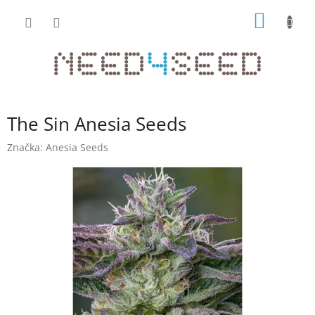
Přejít
NÁKUP
na
obsah
KOŠÍK
The Sin Anesia Seeds
Značka:
Anesia Seeds