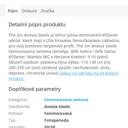
Popis
Diskuze
Značka
Detailní popis produktu
The Sin Anesia Seeds je lehce sativa dominantní kříženec
odrůd, které mají v USA široukou fanouškovskou základnu
pro svůj komlexní terpenový profil. The Sin Anesia Seeds
Feminizovaná semena Genotyp: 40% Indica / 60% Sativa
Kříženec: Mambo MG x Hectane Kvetení: 9-10 týdnů
Sklizeň outdoor: polovina října Výška: 110-130 cm (in),
200-270 cm (out) Léčebné využití: nechutenství, stres,
deprese, chronická únava
Odkaz na odrůdu na stránkách
výrobce.
Doplňkové parametry
Kategorie
:
Feminizovaná semena
Seedbanka
:
Anesia Seeds
Pohlaví
:
Feminizovaná
Typ
:
Fotoperioda
Genotyp
:
50/50