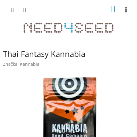
Přejít
NÁKUP
na
obsah
KOŠÍK
Thai Fantasy Kannabia
Značka:
Kannabia