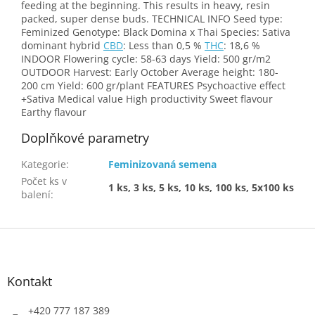
feeding at the beginning. This results in heavy, resin
packed, super dense buds. TECHNICAL INFO Seed type:
Feminized Genotype: Black Domina x Thai Species: Sativa
dominant hybrid
CBD
: Less than 0,5 %
THC
: 18,6 %
INDOOR Flowering cycle: 58-63 days Yield: 500 gr/m2
OUTDOOR Harvest: Early October Average height: 180-
200 cm Yield: 600 gr/plant FEATURES Psychoactive effect
+Sativa Medical value High productivity Sweet flavour
Earthy flavour
Doplňkové parametry
Kategorie
:
Feminizovaná semena
Počet ks v
1 ks, 3 ks, 5 ks, 10 ks, 100 ks, 5x100 ks
balení
:
Z
á
p
a
Kontakt
t
í
+420 777 187 389