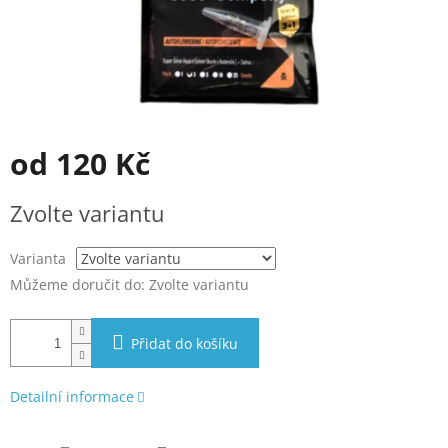
od
120 Kč
Měrná
Zvolte variantu
cena:
Varianta
Můžeme doručit do:
Zvolte variantu
Přidat do košíku
Detailní informace