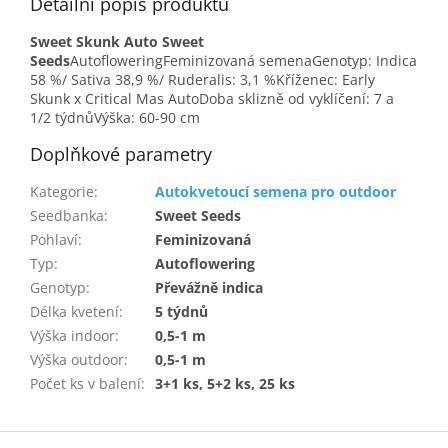
Detailní popis produktu
Sweet Skunk Auto Sweet
Seeds
AutofloweringFeminizovaná semenaGenotyp: Indica
58 %/ Sativa 38,9 %/ Ruderalis: 3,1 %Kříženec: Early
Skunk x Critical Mas AutoDoba sklizně od vyklíčení: 7 a
1/2 týdnůVýška: 60-90 cm
Doplňkové parametry
Kategorie
:
Autokvetoucí semena pro outdoor
Seedbanka
:
Sweet Seeds
Pohlaví
:
Feminizovaná
Typ
:
Autoflowering
Genotyp
:
Převážně indica
Délka kvetení
:
5 týdnů
Výška indoor
:
0,5-1 m
Výška outdoor
:
0,5-1 m
Počet ks v balení
:
3+1 ks, 5+2 ks, 25 ks
Z