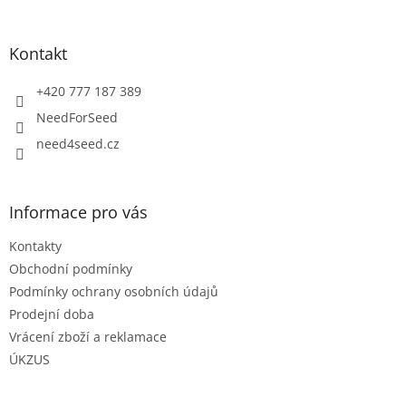
á
p
a
Kontakt
t
í
+420 777 187 389
NeedForSeed
need4seed.cz
Informace pro vás
Kontakty
Obchodní podmínky
Podmínky ochrany osobních údajů
Prodejní doba
Vrácení zboží a reklamace
ÚKZUS