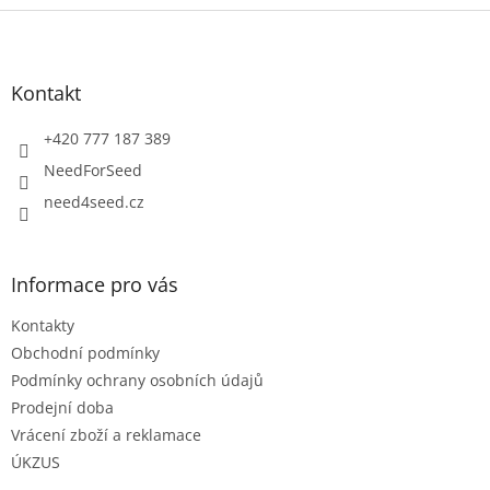
Z
á
p
a
Kontakt
t
í
+420 777 187 389
NeedForSeed
need4seed.cz
Informace pro vás
Kontakty
Obchodní podmínky
Podmínky ochrany osobních údajů
Prodejní doba
Vrácení zboží a reklamace
ÚKZUS