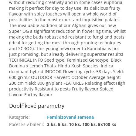
without reducing creativity and in some cases euphoria,
making it perfect for day to day use. Its delicious fruity
flavour with spicy touches will open a whole world of
possibilities to the most expert and inquisitive palates.
The invaluable addition of our Afghan gives our new
Super OG a significant reduction in flowering time, whilst
making the buds robust and resistant to fungi and pests
(ideal for getting the most through pruning techniques
and SCROG). This young newcomer to Kannabia is not
just promising, but already delivering superstar results!
TECHNICAL INFO Seed type: Feminized Genotype: Black
Domina x Lemon Thai x Hindu Kush Species: Indica
dominant hybrid INDOOR Flowering cycle: 58 days Yield:
600 gr/m2 OUTDOOR Harvest: October Average height:
200 cm Yield: 800 gr/plant FEATURES Relaxing effect High
productivity Resistant to pests Fruity flavour Spiced
flavour Earthy flavour
Doplňkové parametry
Kategorie
:
Feminizovaná semena
Počet ks v balení
:
3 ks, 5 ks, 10 ks, 100 ks, 5x100 ks