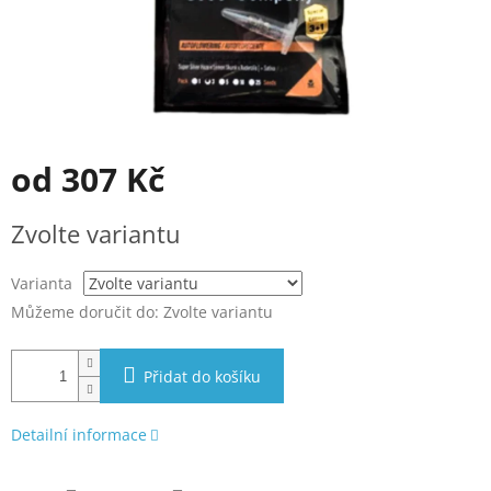
od
307 Kč
Měrná
Zvolte variantu
cena:
Varianta
Můžeme doručit do:
Zvolte variantu
Přidat do košíku
Detailní informace