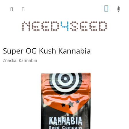
Přejít
NÁKUP
na
obsah
KOŠÍK
Super OG Kush Kannabia
Značka:
Kannabia