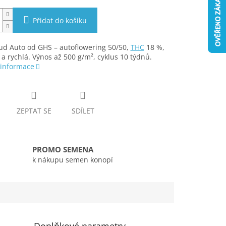
Přidat do košíku
ud Auto od GHS – autoflowering 50/50,
THC
18 %,
a rychlá. Výnos až 500 g/m², cyklus 10 týdnů.
 informace
ZEPTAT SE
SDÍLET
PROMO SEMENA
k nákupu semen konopí