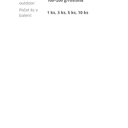
100–200 g/rostlina
outdoor
:
Počet ks v
1 ks, 3 ks, 5 ks, 10 ks
balení
: