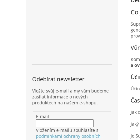
Det
Co 
Supe
gen
prov
Vůn
Komp
a o
Úči
Odebírat newsletter
Účin
Vložte svůj e-mail a my vám budeme
zasílat informace o nových
Čas
produktech na našem e-shopu.
Jak 
E-mail
Jaký
Vložením e-mailu souhlasíte s
Je S
podmínkami ochrany osobních