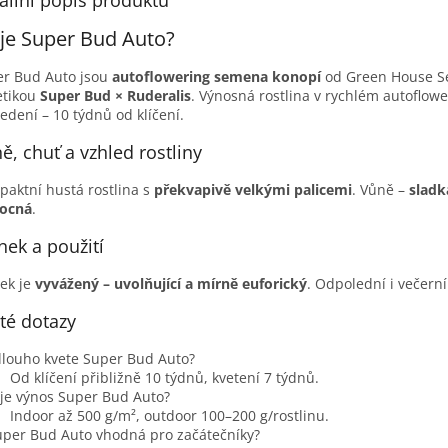
ailní popis produktu
je Super Bud Auto?
r Bud Auto jsou
autoflowering semena konopí
od Green House S
etikou
Super Bud × Ruderalis
. Výnosná rostlina v rychlém autoflowe
edení – 10 týdnů od klíčení.
ě, chuť a vzhled rostliny
aktní hustá rostlina s
překvapivě velkými palicemi
. Vůně –
sladk
vocná
.
nek a použití
ek je
vyvážený – uvolňující a mírně euforický
. Odpolední i večerní
té dotazy
dlouho kvete Super Bud Auto?
Od klíčení přibližně 10 týdnů, kvetení 7 týdnů.
 je výnos Super Bud Auto?
Indoor až 500 g/m², outdoor 100–200 g/rostlinu.
uper Bud Auto vhodná pro začátečníky?