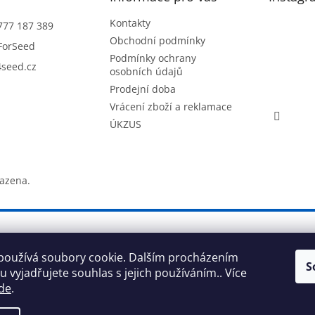
Kontakty
777 187 389
Obchodní podmínky
ForSeed
Podmínky ochrany
seed.cz
osobních údajů
Prodejní doba
Vrácení zboží a reklamace
ÚKZUS
razena.
používá soubory cookie. Dalším procházením
S
 vyjadřujete souhlas s jejich používáním.. Více
de
.