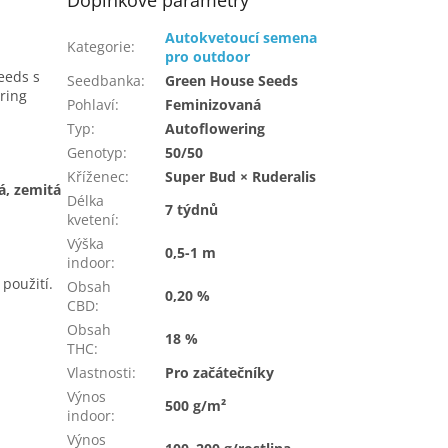
Doplňkové parametry
Autokvetoucí semena
Kategorie
:
pro outdoor
eeds s
Seedbanka
:
Green House Seeds
ring
Pohlaví
:
Feminizovaná
Typ
:
Autoflowering
Genotyp
:
50/50
Kříženec
:
Super Bud × Ruderalis
á, zemitá
Délka
7 týdnů
kvetení
:
Výška
0,5-1 m
indoor
:
 použití.
Obsah
0,20 %
CBD
:
Obsah
18 %
THC
:
Vlastnosti
:
Pro začátečníky
Výnos
500 g/m²
indoor
:
Výnos