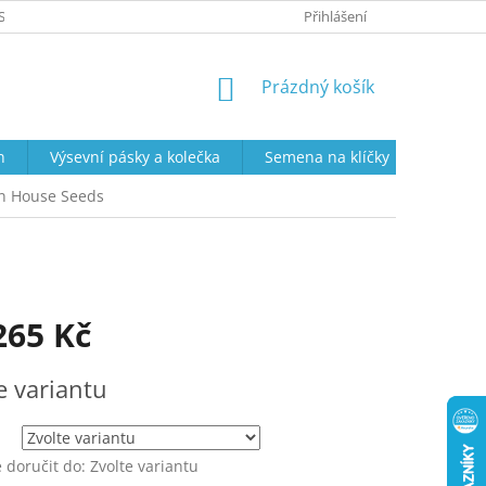
SOBNÍCH ÚDAJŮ
PRODEJNÍ DOBA
VRÁCENÍ ZBOŽÍ A REKLAMAC
Přihlášení
NÁKUPNÍ
Prázdný košík
KOŠÍK
n
Výsevní pásky a kolečka
Semena na klíčky
Semena
n House Seeds
265 Kč
e variantu
doručit do:
Zvolte variantu