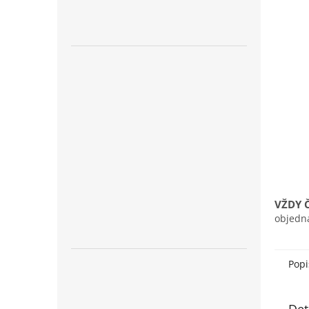
n
e
l
VŽDY 
objedn
Popi