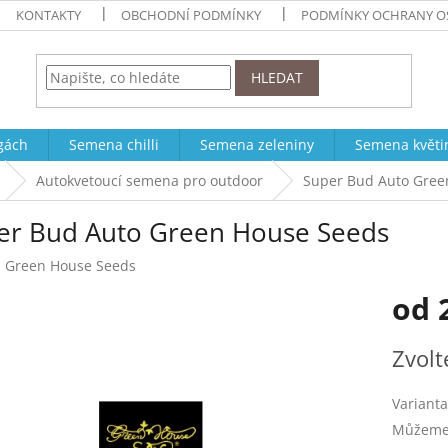
KONTAKTY
OBCHODNÍ PODMÍNKY
PODMÍNKY OCHRANY O
HLEDAT
ogách
Semena chilli
Semena zeleniny
Semena květi
Autokvetoucí semena pro outdoor
Super Bud Auto Gree
er Bud Auto Green House Seeds
:
Green House Seeds
od
Měrná
Zvolt
cena:
Varianta
Můžeme 