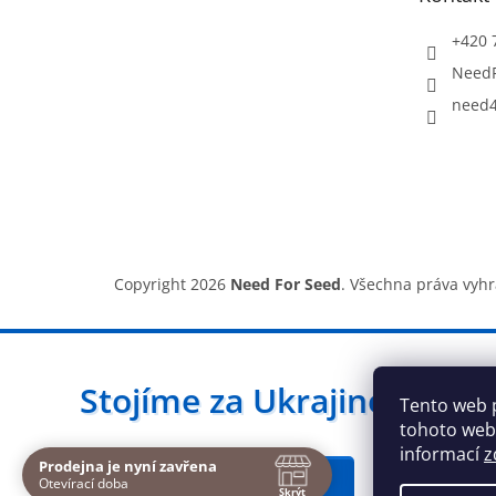
í
+420 
Need
need4
Copyright 2026
Need For Seed
. Všechna práva vyh
Stojíme za Ukrajinou ❤️
Tento web 
tohoto webu
informací
z
Prodejna je nyní zavřena
Navštivte nás osobně
Jak a čím pomoci »
Otevírací doba
Skrýt