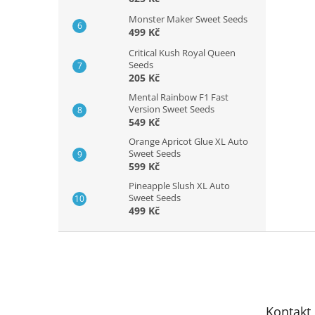
Monster Maker Sweet Seeds
499 Kč
Critical Kush Royal Queen
Seeds
205 Kč
Mental Rainbow F1 Fast
Version Sweet Seeds
549 Kč
Orange Apricot Glue XL Auto
Sweet Seeds
599 Kč
Pineapple Slush XL Auto
Sweet Seeds
499 Kč
Z
á
p
a
t
Kontakt