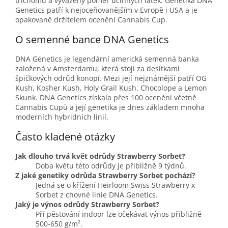
trichomů a vyvážený poměr účinných látek. Genetika DNA
Genetics patří k nejoceňovanějším v Evropě i USA a je
opakovaně držitelem ocenění Cannabis Cup.
O semenné bance DNA Genetics
DNA Genetics je legendární americká semenná banka
založená v Amsterdamu, která stojí za desítkami
špičkových odrůd konopí. Mezi její nejznámější patří OG
Kush, Kosher Kush, Holy Grail Kush, Chocolope a Lemon
Skunk. DNA Genetics získala přes 100 ocenění včetně
Cannabis Cupů a její genetika je dnes základem mnoha
moderních hybridních linií.
Často kladené otázky
Jak dlouho trvá květ odrůdy Strawberry Sorbet?
Doba květu této odrůdy je přibližně 9 týdnů.
Z jaké genetiky odrůda Strawberry Sorbet pochází?
Jedná se o křížení Heirloom Swiss Strawberry x
Sorbet z chovné linie DNA Genetics.
Jaký je výnos odrůdy Strawberry Sorbet?
Při pěstování indoor lze očekávat výnos přibližně
500-650 g/m².