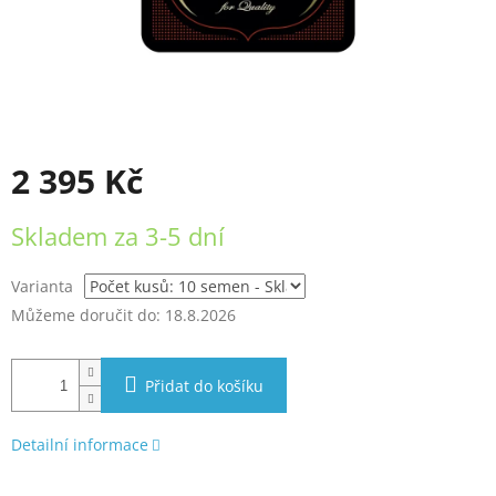
2 395 Kč
Měrná
Skladem za 3-5 dní
cena:
Varianta
Můžeme doručit do:
18.8.2026
Přidat do košíku
Detailní informace