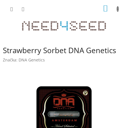
Přejít
NÁKUP
na
obsah
KOŠÍK
Strawberry Sorbet DNA Genetics
Značka:
DNA Genetics