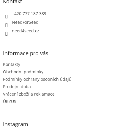
a
Kontakt
t
í
+420 777 187 389
NeedForSeed
need4seed.cz
Informace pro vás
Kontakty
Obchodní podmínky
Podmínky ochrany osobních údajů
Prodejní doba
Vrácení zboží a reklamace
ÚKZUS
Instagram