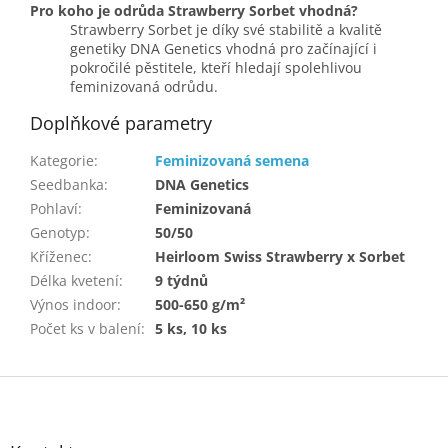
Pro koho je odrůda Strawberry Sorbet vhodná?
Strawberry Sorbet je díky své stabilitě a kvalitě
genetiky DNA Genetics vhodná pro začínající i
pokročilé pěstitele, kteří hledají spolehlivou
feminizovaná odrůdu.
Doplňkové parametry
Kategorie
:
Feminizovaná semena
Seedbanka
:
DNA Genetics
Pohlaví
:
Feminizovaná
Genotyp
:
50/50
Kříženec
:
Heirloom Swiss Strawberry x Sorbet
Délka kvetení
:
9 týdnů
Výnos indoor
:
500-650 g/m²
Počet ks v balení
:
5 ks, 10 ks
Z
á
p