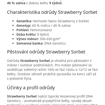
40 % sativa
s dobou květu
9 týdnů
.
Charakteristika odrůdy Strawberry Sorbet
Genetika:
Heirloom Swiss Strawberry x Sorbet
Genotyp:
60 % indica / 40 % sativa
Pohlaví:
Feminizovaná
Doba květu:
9 týdnů
Výnos indoor:
500-650 g/m²
Semenná banka:
DNA Genetics
Pěstování odrůdy Strawberry Sorbet
Odrůda
Strawberry Sorbet
je vhodná pro pěstování v
indoor i outdoor podmínkách. Pro indoor pěstování se
osvědčuje světelný režim 18/6 ve fázi růstu a 12/12 ve fázi
květu. Outdoor sklizeň probíhá zpravidla na konci září až
v polovině října.
Účinky a profil odrůdy
Strawberry Sorbet
nabízí typický terpenový profil DNA
Genetics – aromatické pryskyřičné květy, vysoký obsah