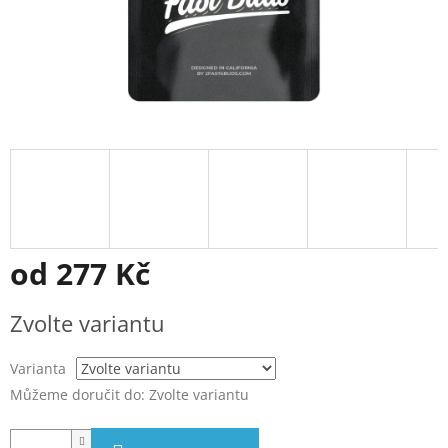
od
277 Kč
Měrná
Zvolte variantu
cena:
Varianta
Můžeme doručit do:
Zvolte variantu