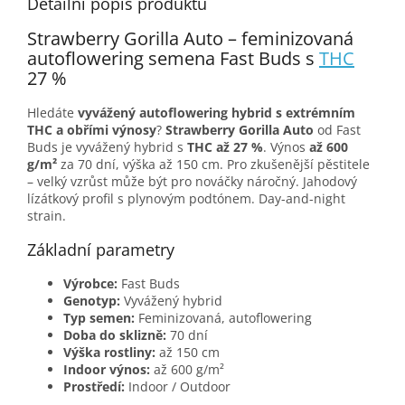
Detailní popis produktu
Strawberry Gorilla Auto – feminizovaná
autoflowering semena Fast Buds s
THC
27 %
Hledáte
vyvážený autoflowering hybrid s extrémním
THC a obřími výnosy
?
Strawberry Gorilla Auto
od Fast
Buds je vyvážený hybrid s
THC až 27 %
. Výnos
až 600
g/m²
za 70 dní, výška až 150 cm. Pro zkušenější pěstitele
– velký vzrůst může být pro nováčky náročný. Jahodový
lízátkový profil s plynovým podtónem. Day-and-night
strain.
Základní parametry
Výrobce:
Fast Buds
Genotyp:
Vyvážený hybrid
Typ semen:
Feminizovaná, autoflowering
Doba do sklizně:
70 dní
Výška rostliny:
až 150 cm
Indoor výnos:
až 600 g/m²
Prostředí:
Indoor / Outdoor