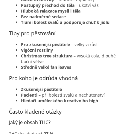
Postupný přechod do těla
– ukotví vás
Hluboká relaxace mysli i těla
Bez nadměrné sedace
Tlumí bolest svalů a podporuje chuť k jídlu
Tipy pro pěstování
Pro zkušenější pěstitele
– velký vzrůst
Vigózní rostliny
Christmas tree struktura
– vysoká cola, dlouhé
boční větve
Středně velké fan leaves
Pro koho je odrůda vhodná
Zkušenější pěstitelé
Pacienti
– při bolesti svalů a nechutenství
Hledači uměleckého kreativního high
Často kladené otázky
Jaký je obsah THC?
THC dosahuje
až 27 %
.