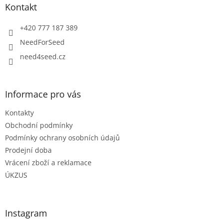
a
Kontakt
t
í
+420 777 187 389
NeedForSeed
need4seed.cz
Informace pro vás
Kontakty
Obchodní podmínky
Podmínky ochrany osobních údajů
Prodejní doba
Vrácení zboží a reklamace
ÚKZUS
Instagram