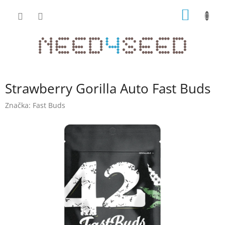
Přejít
NÁKUP
na
obsah
KOŠÍK
Strawberry Gorilla Auto Fast Buds
Značka:
Fast Buds