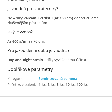
Je vhodná pro začátečníky?
Ne – díky
velkému vzrůstu (až 150 cm)
doporučujeme
zkušenějším pěstitelům.
Jaký je výnos?
Až
600 g/m²
za 70 dní.
Pro jakou denní dobu je vhodná?
Day-and-night strain
– díky vyváženému účinku.
Doplňkové parametry
Kategorie
:
Feminizovaná semena
Počet ks v balení
:
1 ks, 3 ks, 5 ks, 10 ks, 100 ks
Z
á
p