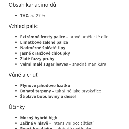
Obsah kanabinoidů
THC:
až 27 %
Vzhled palic
Extrémně frosty palice
– pravé umělecké dílo
Limetkově zelené palice
Nadměrné špičaté tipy
Jasně oranžové chloupky
Zlaté fuzzy pruhy
Velmi malé sugar leaves
– snadná manikúra
Vůně a chuť
Plynové jahodové lízátko
Bohaté terpeny
– tak silné jako pryskyřice
Štiplavé bobuloviny a diesel
Účinky
Mocný hybrid high
Začíná v hlavě
– intenzivní pocit štěstí
Boost kreativity
– hluboké myšlenky