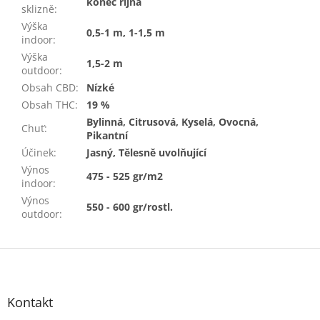
konec října
sklizně
:
Výška
0,5-1 m, 1-1,5 m
indoor
:
Výška
1,5-2 m
outdoor
:
Obsah CBD
:
Nízké
Obsah THC
:
19 %
Bylinná, Citrusová, Kyselá, Ovocná,
Chuť
:
Pikantní
Účinek
:
Jasný, Tělesně uvolňující
Výnos
475 - 525 gr/m2
indoor
:
Výnos
550 - 600 gr/rostl.
outdoor
:
Z
á
p
a
Kontakt
t