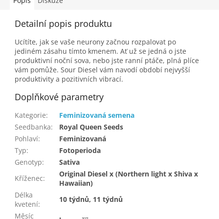
Popis
Diskuze
Detailní popis produktu
Ucítíte, jak se vaše neurony začnou rozpalovat po
jediném zásahu tímto kmenem. Ať už se jedná o jste
produktivní noční sova, nebo jste ranní ptáče, plná plíce
vám pomůže. Sour Diesel vám navodí období nejvyšší
produktivity a pozitivních vibrací.
Doplňkové parametry
Kategorie
:
Feminizovaná semena
Seedbanka
:
Royal Queen Seeds
Pohlaví
:
Feminizovaná
Typ
:
Fotoperioda
Genotyp
:
Sativa
Original Diesel x (Northern light x Shiva x
Kříženec
:
Hawaiian)
Délka
10 týdnů, 11 týdnů
kvetení
:
Měsíc