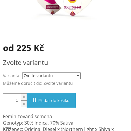
od
225 Kč
Měrná
Zvolte variantu
cena:
Varianta
Můžeme doručit do:
Zvolte variantu
Přidat do košíku
Feminizovaná semena
Genotyp: 30% Indica, 70% Sativa
Kříženec: Original Diesel x (Northern light x Shiva x