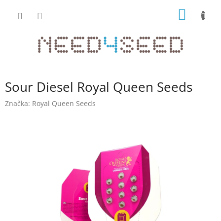
Přejít
NÁKUP
na
obsah
KOŠÍK
Sour Diesel Royal Queen Seeds
Značka:
Royal Queen Seeds