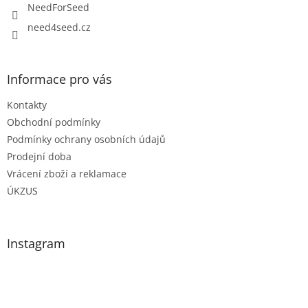
y
NeedForSeed
v
need4seed.cz
ý
p
i
s
Informace pro vás
u
Kontakty
Obchodní podmínky
Podmínky ochrany osobních údajů
Prodejní doba
Vrácení zboží a reklamace
ÚKZUS
Instagram