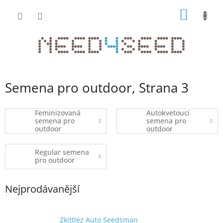
Přejít
NÁKUP
na
obsah
KOŠÍK
Semena pro outdoor
, Strana 3
Feminizovaná
Autokvetoucí
semena pro
semena pro
outdoor
outdoor
Regular semena
pro outdoor
Nejprodávanější
Zkittlez Auto Seedsman