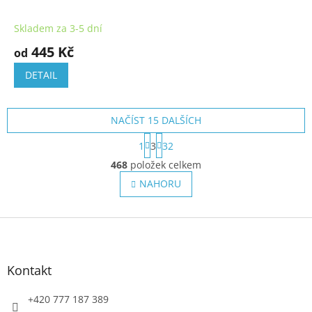
Skladem za 3-5 dní
445 Kč
od
DETAIL
NAČÍST 15 DALŠÍCH
S
1
3
32
t
O
r
468
položek celkem
v
á
l
NAHORU
n
á
k
o
d
v
Z
a
á
c
á
n
í
p
í
p
a
Kontakt
r
t
v
í
+420 777 187 389
k