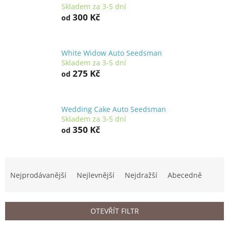
Skladem za 3-5 dní
300 Kč
od
White Widow Auto Seedsman
Skladem za 3-5 dní
275 Kč
od
Wedding Cake Auto Seedsman
Skladem za 3-5 dní
350 Kč
od
Ř
a
Nejprodávanější
Nejlevnější
Nejdražší
Abecedně
z
e
n
OTEVŘÍT FILTR
í