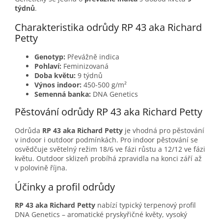
týdnů
.
Charakteristika odrůdy RP 43 aka Richard
Petty
Genotyp:
Převážně indica
Pohlaví:
Feminizovaná
Doba květu:
9 týdnů
Výnos indoor:
450-500 g/m²
Semenná banka:
DNA Genetics
Pěstování odrůdy RP 43 aka Richard Petty
Odrůda
RP 43 aka Richard Petty
je vhodná pro pěstování
v indoor i outdoor podmínkách. Pro indoor pěstování se
osvědčuje světelný režim 18/6 ve fázi růstu a 12/12 ve fázi
květu. Outdoor sklizeň probíhá zpravidla na konci září až
v polovině října.
Účinky a profil odrůdy
RP 43 aka Richard Petty
nabízí typický terpenový profil
DNA Genetics – aromatické pryskyřičné květy, vysoký