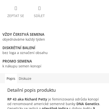
ZEPTAT SE
SDÍLET
VŽDY ČERSTVÁ SEMENA
objednáváme každý týden
DISKRÉTNÍ BALENÍ
bez loga a označení obsahu
PROMO SEMENA
k nákupu semen konopí
Popis
Diskuze
Detailní popis produktu
RP 43 aka Richard Petty
je feminizovaná odrůda konopí
od renomované americké semenné banky
DNA Genetics
.
Geneticky se jedná o
převážně indica
s dobou květu
9