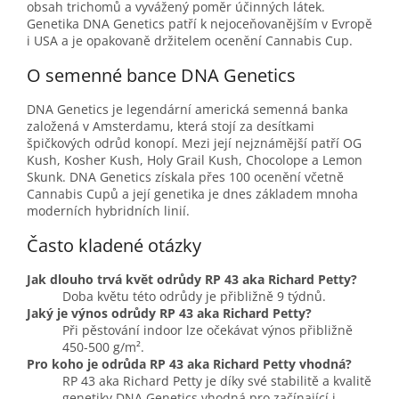
obsah trichomů a vyvážený poměr účinných látek.
Genetika DNA Genetics patří k nejoceňovanějším v Evropě
i USA a je opakovaně držitelem ocenění Cannabis Cup.
O semenné bance DNA Genetics
DNA Genetics je legendární americká semenná banka
založená v Amsterdamu, která stojí za desítkami
špičkových odrůd konopí. Mezi její nejznámější patří OG
Kush, Kosher Kush, Holy Grail Kush, Chocolope a Lemon
Skunk. DNA Genetics získala přes 100 ocenění včetně
Cannabis Cupů a její genetika je dnes základem mnoha
moderních hybridních linií.
Často kladené otázky
Jak dlouho trvá květ odrůdy RP 43 aka Richard Petty?
Doba květu této odrůdy je přibližně 9 týdnů.
Jaký je výnos odrůdy RP 43 aka Richard Petty?
Při pěstování indoor lze očekávat výnos přibližně
450-500 g/m².
Pro koho je odrůda RP 43 aka Richard Petty vhodná?
RP 43 aka Richard Petty je díky své stabilitě a kvalitě
genetiky DNA Genetics vhodná pro začínající i