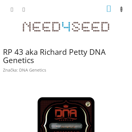
Přejít
NÁKUP
na
obsah
KOŠÍK
RP 43 aka Richard Petty DNA
Genetics
Značka:
DNA Genetics