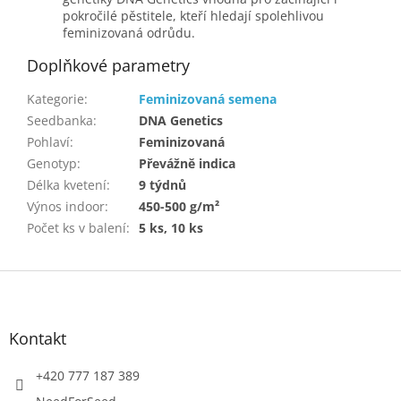
pokročilé pěstitele, kteří hledají spolehlivou
feminizovaná odrůdu.
Doplňkové parametry
Kategorie
:
Feminizovaná semena
Seedbanka
:
DNA Genetics
Pohlaví
:
Feminizovaná
Genotyp
:
Převážně indica
Délka kvetení
:
9 týdnů
Výnos indoor
:
450-500 g/m²
Počet ks v balení
:
5 ks, 10 ks
Z
á
p
a
Kontakt
t
í
+420 777 187 389