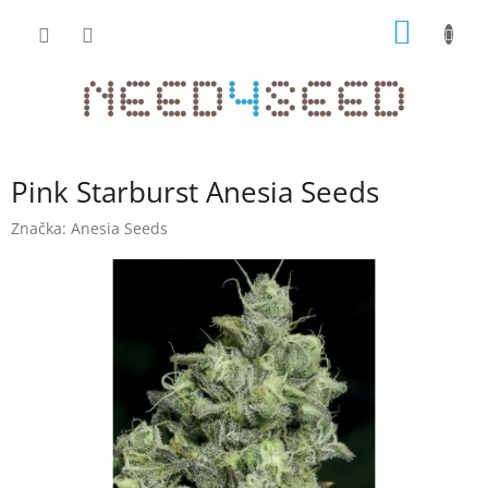
Přejít
NÁKUP
na
obsah
KOŠÍK
Pink Starburst Anesia Seeds
Značka:
Anesia Seeds