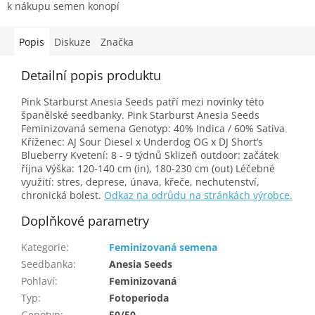
k nákupu semen konopí
Popis
Diskuze
Značka
Detailní popis produktu
Pink Starburst Anesia Seeds patří mezi novinky této
španělské seedbanky. Pink Starburst Anesia Seeds
Feminizovaná semena Genotyp: 40% Indica / 60% Sativa
Kříženec: AJ Sour Diesel x Underdog OG x DJ Short’s
Blueberry Kvetení: 8 - 9 týdnů Sklizeň outdoor: začátek
října Výška: 120-140 cm (in), 180-230 cm (out) Léčebné
využití: stres, deprese, únava, křeče, nechutenství,
chronická bolest.
Odkaz na odrůdu na stránkách výrobce.
Doplňkové parametry
Kategorie
:
Feminizovaná semena
Seedbanka
:
Anesia Seeds
Pohlaví
:
Feminizovaná
Typ
:
Fotoperioda
Genotyp
:
50/50