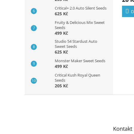
Critical+ 2.0 Auto Silent Seeds
D
625 Kč
Fruity & Delicious Mix Sweet
Seeds
499 Kč
Studio 54 Stardust Auto
Sweet Seeds
625 Kč
Monster Maker Sweet Seeds
499 Kč
Critical Kush Royal Queen
Seeds
205 Kč
Z
á
p
a
t
Kontakt
í