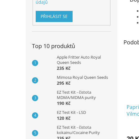
údajů
PŘIHLÁSIT SE
Podob
Top 10 produktů
Apple Fritter Auto Royal
Queen Seeds
235 Kč
Mimosa Royal Queen Seeds
295 Kč
EZ Test Kit - čistota
MDMA/MDMA purity
190 Kč
Papri
EZ Test Kit - LSD
Vilmo
120 Kč
EZ Test Kit - čistota
kokainu/Cocaine Purity
20 K
235 Kč