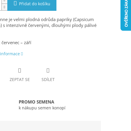
Přidat do košíku
nne je velmi plodná odrůda papriky (Capsicum
 s intenzivně červenými, dlouhými plody pálivé
:
červenec – září
 informace
ZEPTAT SE
SDÍLET
PROMO SEMENA
k nákupu semen konopí