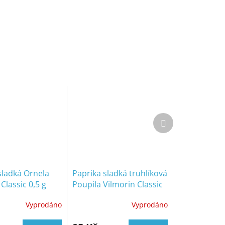
Další
produkt
sladká Ornela
Paprika sladká truhlíková
Classic 0,5 g
Poupila Vilmorin Classic
0,3 g
Vyprodáno
Vyprodáno