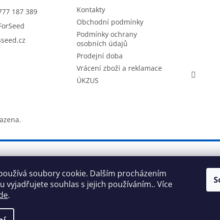
Kontakty
777 187 389
Obchodní podmínky
ForSeed
Podmínky ochrany
seed.cz
osobních údajů
Prodejní doba
Vrácení zboží a reklamace
ÚKZUS
razena.
používá soubory cookie. Dalším procházením
S
 vyjadřujete souhlas s jejich používáním.. Více
de
.