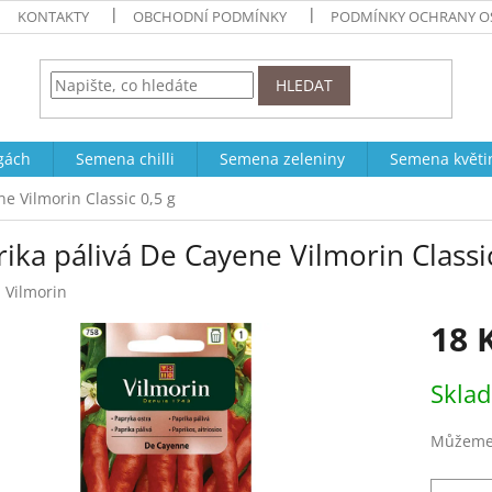
KONTAKTY
OBCHODNÍ PODMÍNKY
PODMÍNKY OCHRANY O
HLEDAT
ogách
Semena chilli
Semena zeleniny
Semena květi
e Vilmorin Classic 0,5 g
ika pálivá De Cayene Vilmorin Classic
:
Vilmorin
18 
Měrná
Skla
cena:
Můžeme 