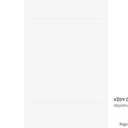
n
e
l
VŽDY 
objedn
Popi