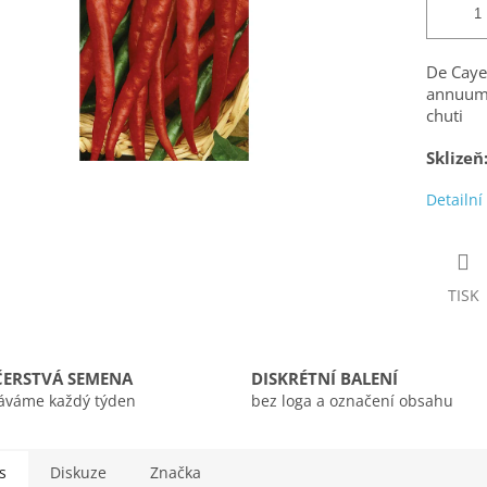
De Caye
annuum)
chuti
Sklizeň
Detailní
TISK
ČERSTVÁ SEMENA
DISKRÉTNÍ BALENÍ
áváme každý týden
bez loga a označení obsahu
s
Diskuze
Značka