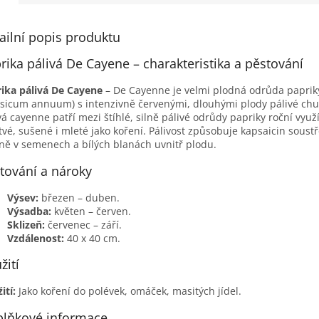
ailní popis produktu
rika pálivá De Cayene – charakteristika a pěstování
ika pálivá De Cayene
– De Cayenne je velmi plodná odrůda paprik
sicum annuum) s intenzivně červenými, dlouhými plody pálivé chut
vá cayenne patří mezi štíhlé, silně pálivé odrůdy papriky roční využ
tvé, sušené i mleté jako koření. Pálivost způsobuje kapsaicin soust
ně v semenech a bílých blanách uvnitř plodu.
tování a nároky
Výsev:
březen – duben.
Výsadba:
květen – červen.
Sklizeň:
červenec – září.
Vzdálenost:
40 x 40 cm.
žití
ití:
Jako koření do polévek, omáček, masitých jídel.
lňkové informace