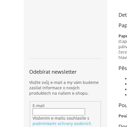
Det
Pap
Papr
(Cap
páli
čers
hlav
Pěs
Odebírat newsletter
Vložte svůj e-mail a my vám budeme
zasílat informace o nových
produktech na našem e-shopu.
Pou
E-mail
Použ
Vložením e-mailu souhlasíte s
podmínkami ochrany osobních
Dop