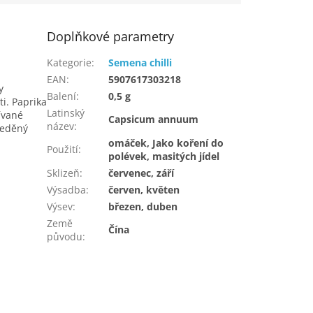
Doplňkové parametry
Kategorie
:
Semena chilli
EAN
:
5907617303218
y
Balení
:
0,5 g
i. Paprika
Latinský
ívané
Capsicum annuum
název
:
ředěný
omáček, Jako koření do
Použití
:
polévek, masitých jídel
Sklizeň
:
červenec, září
Výsadba
:
červen, květen
Výsev
:
březen, duben
Země
Čína
původu
: