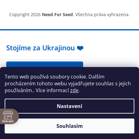
Copyright 2026
Need For Seed
. Všechna práva vyhrazena.
Stojíme za Ukrajinou ❤️
Jak a čím pomoci »
Tento web používá soubory cookie. Dalším
procházením tohoto webu vyjadřujete souhlas s jejich
používáním.. Více informací
zde
.
Nastavení
ě
Zobrazit
Souhlasím