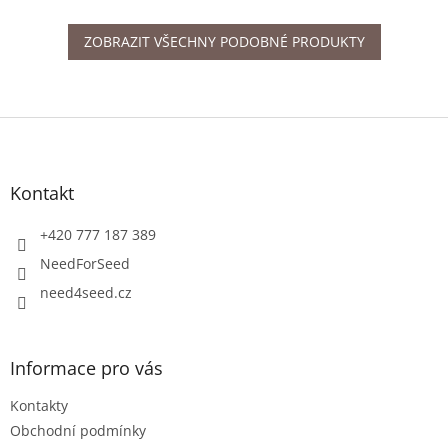
ZOBRAZIT VŠECHNY PODOBNÉ PRODUKTY
Z
á
p
a
Kontakt
t
í
+420 777 187 389
NeedForSeed
need4seed.cz
Informace pro vás
Kontakty
Obchodní podmínky