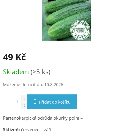
49 Kč
Měrná
Skladem
(>5 ks)
cena:
Můžeme doručit do:
10.8.2026
Přidat do košíku
Partenokarpická odrůda okurky polní –
Sklizeň:
červenec – září