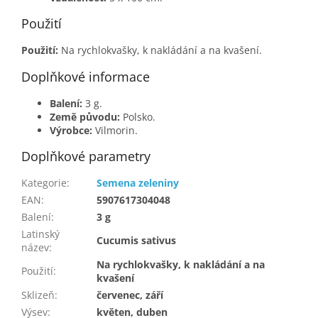
Použití
Použití:
Na rychlokvašky, k nakládání a na kvašení.
Doplňkové informace
Balení:
3 g.
Země původu:
Polsko.
Výrobce:
Vilmorin.
Doplňkové parametry
Kategorie
:
Semena zeleniny
EAN
:
5907617304048
Balení
:
3 g
Latinský
Cucumis sativus
název
:
Na rychlokvašky, k nakládání a na
Použití
:
kvašení
Sklizeň
:
červenec, září
Výsev
:
květen, duben