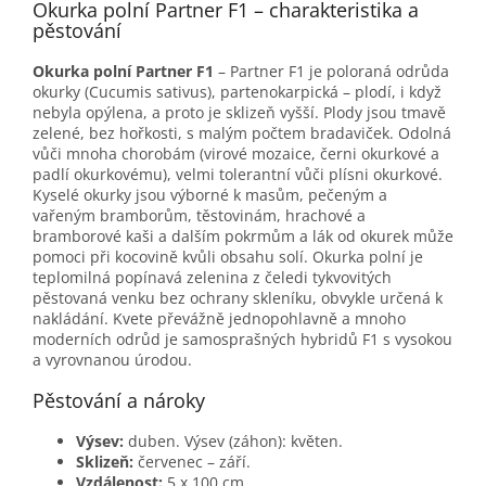
Okurka polní Partner F1 – charakteristika a
pěstování
Okurka polní Partner F1
– Partner F1 je poloraná odrůda
okurky (Cucumis sativus), partenokarpická – plodí, i když
nebyla opýlena, a proto je sklizeň vyšší. Plody jsou tmavě
zelené, bez hořkosti, s malým počtem bradaviček. Odolná
vůči mnoha chorobám (virové mozaice, černi okurkové a
padlí okurkovému), velmi tolerantní vůči plísni okurkové.
Kyselé okurky jsou výborné k masům, pečeným a
vařeným bramborům, těstovinám, hrachové a
bramborové kaši a dalším pokrmům a lák od okurek může
pomoci při kocovině kvůli obsahu solí. Okurka polní je
teplomilná popínavá zelenina z čeledi tykvovitých
pěstovaná venku bez ochrany skleníku, obvykle určená k
nakládání. Kvete převážně jednopohlavně a mnoho
moderních odrůd je samosprašných hybridů F1 s vysokou
a vyrovnanou úrodou.
Pěstování a nároky
Výsev:
duben. Výsev (záhon): květen.
Sklizeň:
červenec – září.
Vzdálenost:
5 x 100 cm.