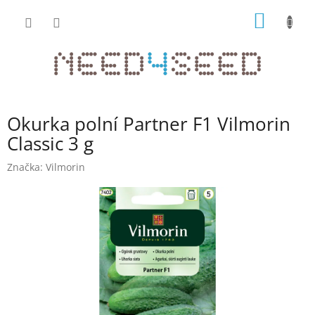
Přejít
NÁKUP
na
obsah
KOŠÍK
Okurka polní Partner F1 Vilmorin
Classic 3 g
Značka:
Vilmorin