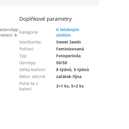
Doplňkové parametry
aGenotyp:
K léčebným
Kategorie
:
vetení: 8-
účelům
Seedbanka
:
Sweet Seeds
Pohlaví
:
Feminizovaná
Typ
:
Fotoperioda
Genotyp
:
50/50
Délka kvetení
:
8 týdnů, 9 týdnů
Měsíc sklizně
:
začátek října
Počet ks v
3+1 ks, 5+2 ks
balení
: