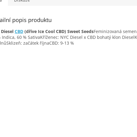
ailní popis produktu
 Diesel
CBD
(dříve Ice Cool CBD) Sweet Seeds
Feminizovaná semen
 Indica, 60 % SativaKříženec: NYC Diesel x CBD bohatý klon DieselK
dnůSklizeň: začátek říjnaCBD: 9-13 %