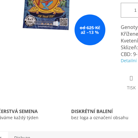
Genotyp
od 625 Kč
až –13 %
Křížene
Kvetení
Sklizeň:
CBD: 9
Detailní
TISK
ČERSTVÁ SEMENA
DISKRÉTNÍ BALENÍ
áváme každý týden
bez loga a označení obsahu
s
Diskuze