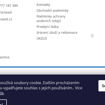
Kontakty
777 187 389
Obchodní podmínky
ForSeed
Podmínky ochrany
seed.cz
osobních údajů
Prodejní doba
Vrácení zboží a reklamace
ÚKZUS
razena.
používá soubory cookie. Dalším procházením
S
 vyjadřujete souhlas s jejich používáním.. Více
de
.