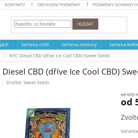
KONTAKTY
OBCHODNÍ PODMÍNKY
PODMÍNKY OCHRANY O
HLEDAT
ogách
Semena chilli
Semena zeleniny
Semena květi
NYC Diesel CBD (dříve Ice Cool CBD) Sweet Seeds
 Diesel CBD (dříve Ice Cool CBD) Swe
Značka:
Sweet Seeds
od 625 
od
Měrná
Zvolt
cena:
Varianta