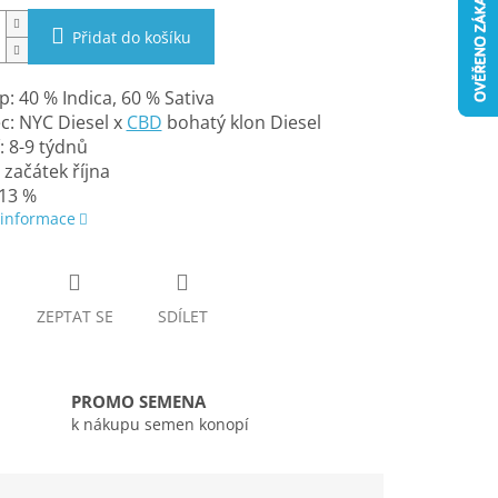
Přidat do košíku
: 40 % Indica, 60 % Sativa
c: NYC Diesel x
CBD
bohatý klon Diesel
: 8-9 týdnů
 začátek října
-13 %
 informace
ZEPTAT SE
SDÍLET
PROMO SEMENA
k nákupu semen konopí