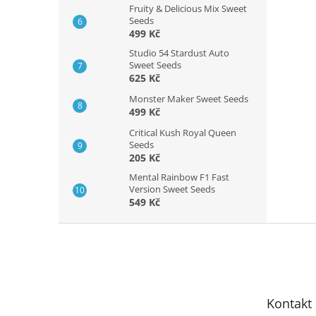
Fruity & Delicious Mix Sweet
Seeds
499 Kč
Studio 54 Stardust Auto
Sweet Seeds
625 Kč
Monster Maker Sweet Seeds
499 Kč
Critical Kush Royal Queen
Seeds
205 Kč
Mental Rainbow F1 Fast
Version Sweet Seeds
549 Kč
Z
á
p
a
t
Kontakt
í