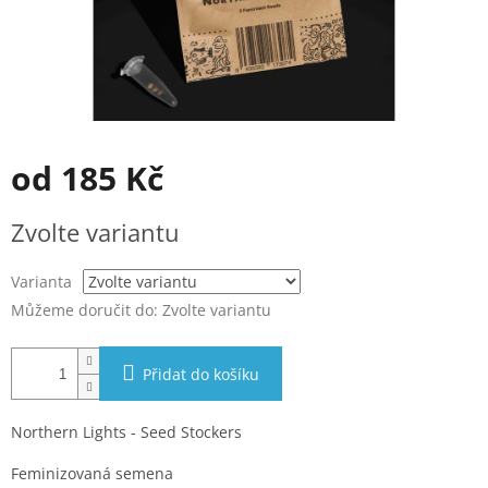
od
185 Kč
Měrná
Zvolte variantu
cena:
Varianta
Můžeme doručit do:
Zvolte variantu
Přidat do košíku
Northern Lights - Seed Stockers
Feminizovaná semena