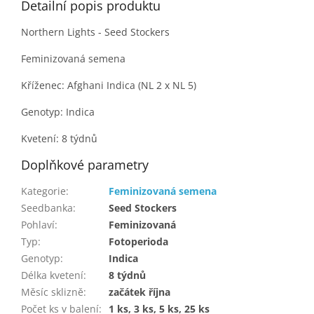
Detailní popis produktu
Northern Lights - Seed Stockers
Feminizovaná semena
Kříženec: Afghani Indica (NL 2 x NL 5)
Genotyp: Indica
Kvetení: 8 týdnů
Doplňkové parametry
Kategorie
:
Feminizovaná semena
Seedbanka
:
Seed Stockers
Pohlaví
:
Feminizovaná
Typ
:
Fotoperioda
Genotyp
:
Indica
Délka kvetení
:
8 týdnů
Měsíc sklizně
:
začátek října
Počet ks v balení
:
1 ks, 3 ks, 5 ks, 25 ks