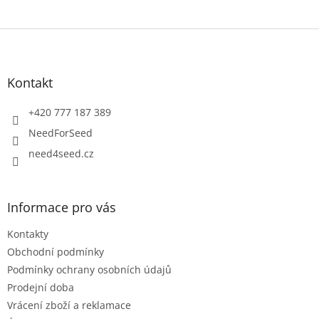
Z
á
p
a
Kontakt
t
í
+420 777 187 389
NeedForSeed
need4seed.cz
Informace pro vás
Kontakty
Obchodní podmínky
Podmínky ochrany osobních údajů
Prodejní doba
Vrácení zboží a reklamace