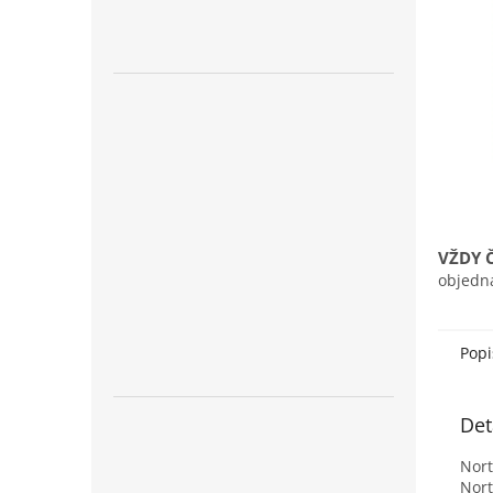
n
e
l
VŽDY 
objedn
Popi
Det
Nort
Nort