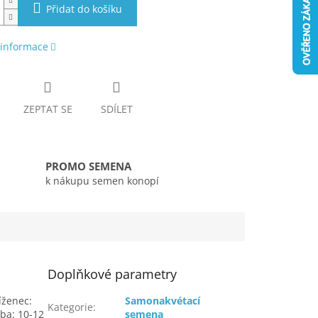
Přidat do košíku
 informace
ZEPTAT SE
SDÍLET
PROMO SEMENA
k nákupu semen konopí
Doplňkové parametry
íženec:
Samonakvétací
Kategorie
:
ba: 10-12
semena