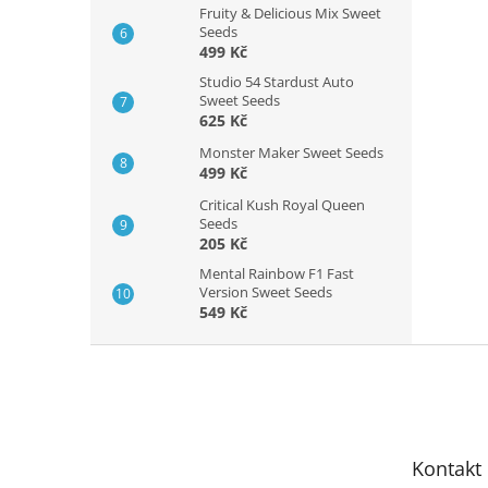
Fruity & Delicious Mix Sweet
Seeds
499 Kč
Studio 54 Stardust Auto
Sweet Seeds
625 Kč
Monster Maker Sweet Seeds
499 Kč
Critical Kush Royal Queen
Seeds
205 Kč
Mental Rainbow F1 Fast
Version Sweet Seeds
549 Kč
Z
á
p
a
t
Kontakt
í