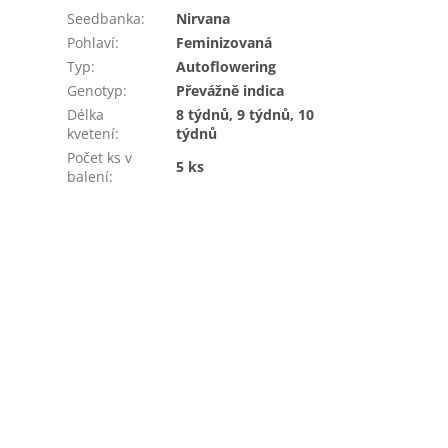
Seedbanka
:
Nirvana
Pohlaví
:
Feminizovaná
Typ
:
Autoflowering
Genotyp
:
Převážně indica
Délka
8 týdnů, 9 týdnů, 10
kvetení
:
týdnů
Počet ks v
5 ks
balení
: