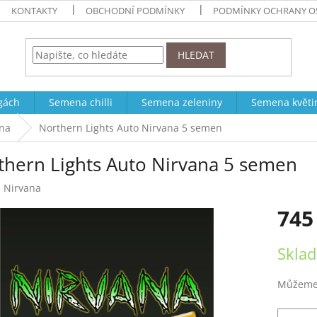
KONTAKTY
OBCHODNÍ PODMÍNKY
PODMÍNKY OCHRANY O
HLEDAT
ogách
Semena chilli
Semena zeleniny
Semena květi
na
Northern Lights Auto Nirvana 5 semen
thern Lights Auto Nirvana 5 semen
:
Nirvana
745
Měrná
Sklad
cena:
Můžeme 