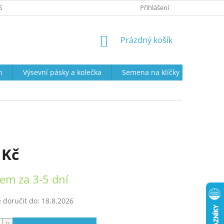
SOBNÍCH ÚDAJŮ
PRODEJNÍ DOBA
VRÁCENÍ ZBOŽÍ A REKLAMAC
Přihlášení
NÁKUPNÍ
Prázdný košík
KOŠÍK
n
Výsevní pásky a kolečka
Semena na klíčky
Semena
 Kč
em za 3-5 dní
doručit do:
18.8.2026