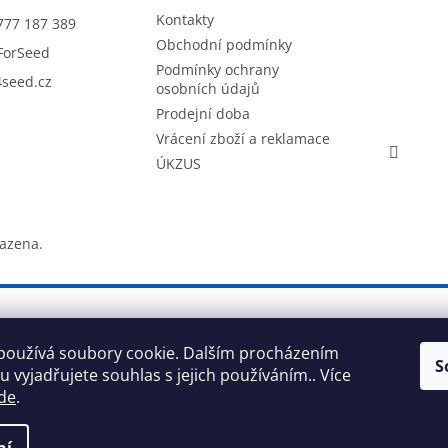
Kontakty
777 187 389
Obchodní podmínky
ForSeed
Podmínky ochrany
seed.cz
osobních údajů
Prodejní doba
Vrácení zboží a reklamace
ÚKZUS
razena.
používá soubory cookie. Dalším procházením
S
 vyjadřujete souhlas s jejich používáním.. Více
de
.