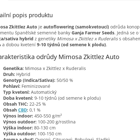
ailní popis produktu
sa Zkittlez Auto
je
autoflowering (samokvetoucí)
odrůda konopí
timentu španělské semenné banky
Ganja Farmer Seeds
. Jedná se o
ca/sativa hybrid
z genetiky
Mimosa x Zkittlez x Ruderalis
s obsah
%
a dobou kvetení
9-10 týdnů (od semene k plodu)
.
rakteristika odrůdy Mimosa Zkittlez Auto
Genetika:
Mimosa x Zkittlez x Ruderalis
Druh:
Hybrid
Genotyp (Indica/Sativa):
50/50 %
Pohlaví:
Feminizované
Typ kvetení:
Automatický
Doba kvetení:
9-10 týdnů (od semene k plodu)
Obsah THC:
22-25 %
Obsah
CBD
:
0,1 %
Výnos indoor:
450-550 g/m²
Výnos outdoor:
100-200 g/rostlina
Výška indoor:
80-130 cm
Výška outdoor:
100-150 cm
Aroma a chuť:
Ovocný, Citrusový, Bobulový, Sladký