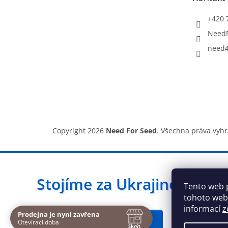
í
+420 
Need
need4
Copyright 2026
Need For Seed
. Všechna práva vyh
Stojíme za Ukrajinou ❤️
Tento web 
tohoto webu
informací
z
Prodejna je nyní zavřena
Navštivte nás osobně
Jak a čím pomoci »
Otevírací doba
Skrýt