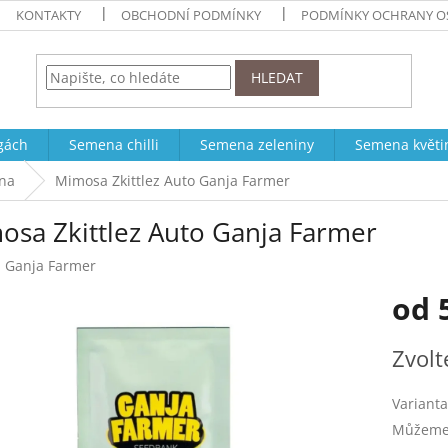
KONTAKTY
OBCHODNÍ PODMÍNKY
PODMÍNKY OCHRANY O
HLEDAT
ogách
Semena chilli
Semena zeleniny
Semena květi
na
Mimosa Zkittlez Auto Ganja Farmer
osa Zkittlez Auto Ganja Farmer
:
Ganja Farmer
od
Měrná
Zvolt
cena:
Varianta
Můžeme 