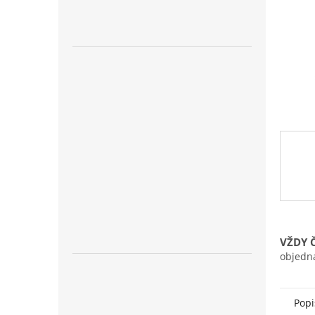
n
e
l
VŽDY 
objedn
Popi