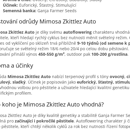
Účinek:
Euforický, Šťastný, Stimulující
Semenná banka:
Ganja Farmer Seeds
tování odrůdy Mimosa Zkittlez Auto
sa Zkittlez Auto
je díky svému
autoflowering
charakteru vhodná
itele, kteří hledají rychlý cyklus bez nutnosti měnit světelný režim. 
es od vyklíčení po sklizeň trvá přibližně
9-10 týdnů (od semene k 
ručuje se světelný režim 18/6 nebo 20/4 po celou dobu pěstování.
ování přináší výnos
450-550 g/m²
, outdoor pak
100-200 g/rostlina
.
oma a účinky
ůda
Mimosa Zkittlez Auto
nabízí terpenový profil s tóny
ovocný, ci
lový, sladký
. Účinek je popisován jako
euforický, šťastný, stimulu
 vhodnou volbou pro pěstitele a uživatele hledající kvalitní genetiku
ifickým profilem.
 koho je Mimosa Zkittlez Auto vhodná?
sa Zkittlez Auto je díky kvalitě genetiky a stabilitě Ganja Farmer S
dná pro
začínající i pokročilé pěstitele
. Autoflowering charakter ji č
o pěstitele, kteří chtějí několik cyklů za rok bez nutnosti řízení fotop