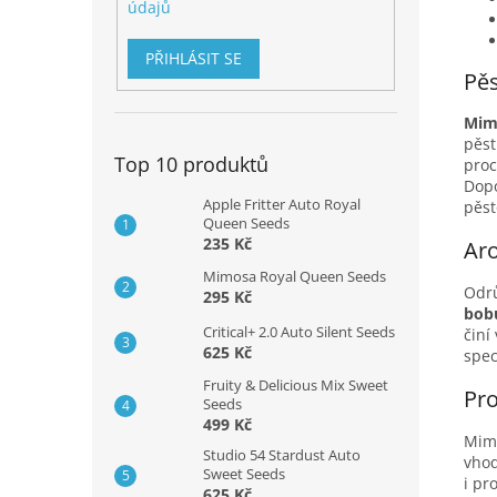
údajů
PŘIHLÁSIT SE
Pěs
Mimo
pěst
Top 10 produktů
proc
Dopo
Apple Fritter Auto Royal
pěst
Queen Seeds
235 Kč
Ar
Mimosa Royal Queen Seeds
Odr
295 Kč
bobu
Critical+ 2.0 Auto Silent Seeds
činí
625 Kč
spec
Fruity & Delicious Mix Sweet
Pro
Seeds
499 Kč
Mimo
Studio 54 Stardust Auto
vho
Sweet Seeds
i pr
625 Kč