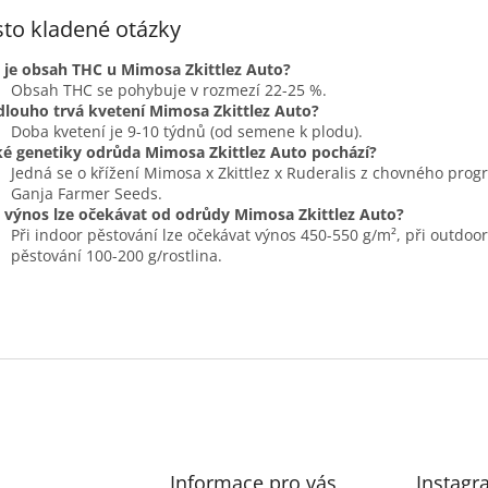
to kladené otázky
 je obsah THC u Mimosa Zkittlez Auto?
Obsah THC se pohybuje v rozmezí 22-25 %.
dlouho trvá kvetení Mimosa Zkittlez Auto?
Doba kvetení je 9-10 týdnů (od semene k plodu).
ké genetiky odrůda Mimosa Zkittlez Auto pochází?
Jedná se o křížení Mimosa x Zkittlez x Ruderalis z chovného pro
Ganja Farmer Seeds.
 výnos lze očekávat od odrůdy Mimosa Zkittlez Auto?
Při indoor pěstování lze očekávat výnos 450-550 g/m², při outdoor
pěstování 100-200 g/rostlina.
Informace pro vás
Instagr