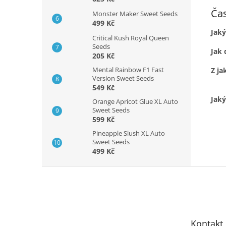
Čas
Monster Maker Sweet Seeds
499 Kč
Jaký
Critical Kush Royal Queen
Seeds
Jak 
205 Kč
Mental Rainbow F1 Fast
Z ja
Version Sweet Seeds
549 Kč
Jaký
Orange Apricot Glue XL Auto
Sweet Seeds
599 Kč
Pineapple Slush XL Auto
Sweet Seeds
499 Kč
Z
á
p
a
t
Kontakt