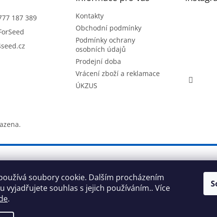
Kontakty
777 187 389
Obchodní podmínky
ForSeed
Podmínky ochrany
seed.cz
osobních údajů
Prodejní doba
Vrácení zboží a reklamace
ÚKZUS
razena.
používá soubory cookie. Dalším procházením
S
 vyjadřujete souhlas s jejich používáním.. Více
de
.