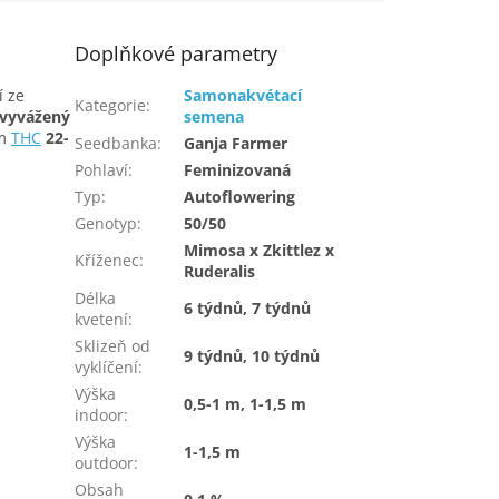
Doplňkové parametry
 ze
Samonakvétací
Kategorie
:
vyvážený
semena
em
THC
22-
Seedbanka
:
Ganja Farmer
Pohlaví
:
Feminizovaná
Typ
:
Autoflowering
Genotyp
:
50/50
Mimosa x Zkittlez x
Kříženec
:
Ruderalis
Délka
6 týdnů, 7 týdnů
kvetení
:
Sklizeň od
9 týdnů, 10 týdnů
vyklíčení
:
Výška
0,5-1 m, 1-1,5 m
indoor
:
Výška
1-1,5 m
outdoor
:
Obsah