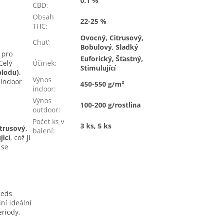
0,1 %
CBD
:
Obsah
22-25 %
THC
:
Ovocný, Citrusový,
Chuť
:
Bobulový, Sladký
 pro
Euforický, Šťastný,
Účinek
:
Celý
Stimulující
plodu)
.
Výnos
 Indoor
450-550 g/m²
indoor
:
Výnos
100-200 g/rostlina
outdoor
:
Počet ks v
3 ks, 5 ks
trusový,
balení
:
jící
, což ji
 se
eeds
iní ideální
eriody.