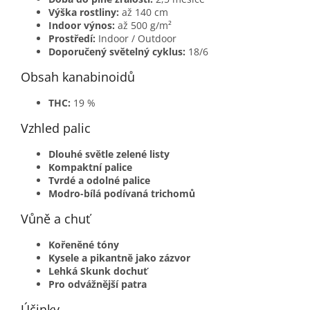
Výška rostliny:
až 140 cm
Indoor výnos:
až 500 g/m²
Prostředí:
Indoor / Outdoor
Doporučený světelný cyklus:
18/6
Obsah kanabinoidů
THC:
19 %
Vzhled palic
Dlouhé světle zelené listy
Kompaktní palice
Tvrdé a odolné palice
Modro-bílá podívaná trichomů
Vůně a chuť
Kořeněné tóny
Kysele a pikantně jako zázvor
Lehká Skunk dochuť
Pro odvážnější patra
Účinky