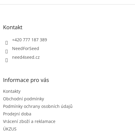
Z
á
p
a
Kontakt
t
í
+420 777 187 389
NeedForSeed
need4seed.cz
Informace pro vás
Kontakty
Obchodní podmínky
Podmínky ochrany osobních údajů
Prodejní doba
Vrácení zboží a reklamace
ÚKZUS