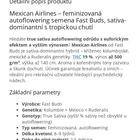
Detailní popis produktu
Mexican Airlines – feminizovaná
autoflowering semena Fast Buds, sativa-
dominantní s tropickou chutí
Hledáte
true sativa autoflowering odrůdu s euforickým
efektem a vyšším výnosem
?
Mexican Airlines
od Fast
Buds je sativa-dominantní hybrid – kříženec kolumbijské,
mexické a Ruderalis genetiky.
THC
19 %
, výnos
až 500
g/m²
, výška až 140 cm. Aroma s kořeněnými tóny zázvoru
a Skunk dochutí. Účinek garantuje kreativitu a smích –
ideální pro rekreační uživatele hledající psychedelický
nádech.
Základní parametry
Výrobce:
Fast Buds
Genetika:
Kolumbie × Mexico × Ruderalis
Genotyp:
True Sativa (vyšší % sativy než obvyklé u
autoflowering)
Typ semen:
Feminizovaná, autoflowering
Délka kvetení:
8–9 týdnů
Doba do plné zralosti:
2,5 měsíce