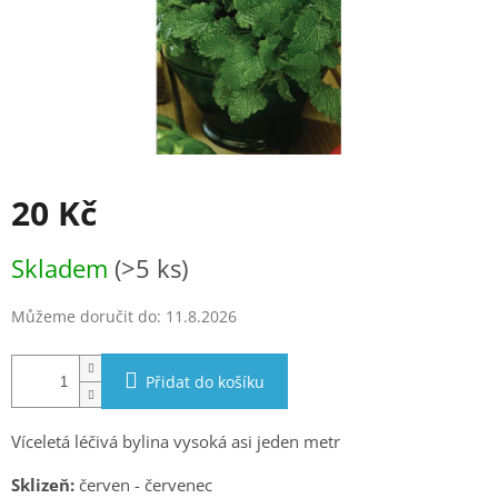
20 Kč
Měrná
Skladem
(>5 ks)
cena:
Můžeme doručit do:
11.8.2026
Přidat do košíku
Víceletá léčivá bylina vysoká asi jeden metr
Sklizeň:
červen - červenec