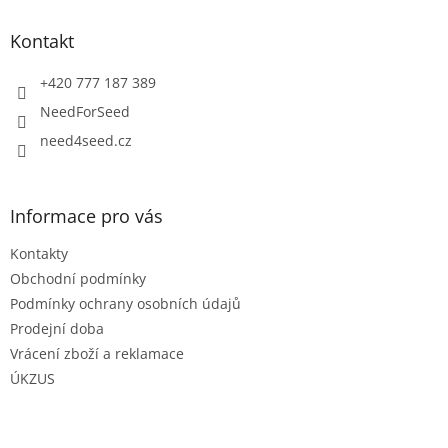
p
a
Kontakt
t
í
+420 777 187 389
NeedForSeed
need4seed.cz
Informace pro vás
Kontakty
Obchodní podmínky
Podmínky ochrany osobních údajů
Prodejní doba
Vrácení zboží a reklamace
ÚKZUS