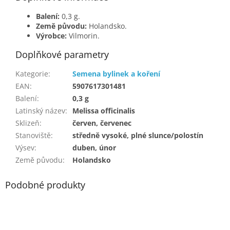
Balení:
0,3 g.
Země původu:
Holandsko.
Výrobce:
Vilmorin.
Doplňkové parametry
Kategorie
:
Semena bylinek a koření
EAN
:
5907617301481
Balení
:
0,3 g
Latinský název
:
Melissa officinalis
Sklizeň
:
červen, červenec
Stanoviště
:
středně vysoké, plné slunce/polostín
Výsev
:
duben, únor
Země původu
:
Holandsko
Podobné produkty