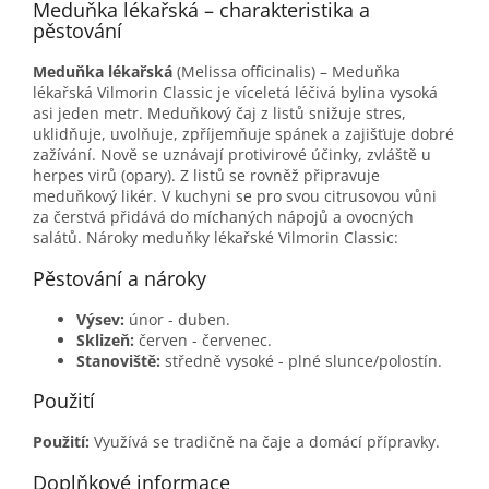
Meduňka lékařská – charakteristika a
pěstování
Meduňka lékařská
(Melissa officinalis) – Meduňka
lékařská Vilmorin Classic je víceletá léčivá bylina vysoká
asi jeden metr. Meduňkový čaj z listů snižuje stres,
uklidňuje, uvolňuje, zpříjemňuje spánek a zajišťuje dobré
zažívání. Nově se uznávají protivirové účinky, zvláště u
herpes virů (opary). Z listů se rovněž připravuje
meduňkový likér. V kuchyni se pro svou citrusovou vůni
za čerstvá přidává do míchaných nápojů a ovocných
salátů. Nároky meduňky lékařské Vilmorin Classic:
Pěstování a nároky
Výsev:
únor - duben.
Sklizeň:
červen - červenec.
Stanoviště:
středně vysoké - plné slunce/polostín.
Použití
Použití:
Využívá se tradičně na čaje a domácí přípravky.
Doplňkové informace