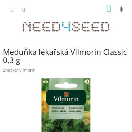
Přejít
NÁKUP
na
obsah
KOŠÍK
Meduňka lékařská Vilmorin Classic
0,3 g
Značka:
Vilmorin