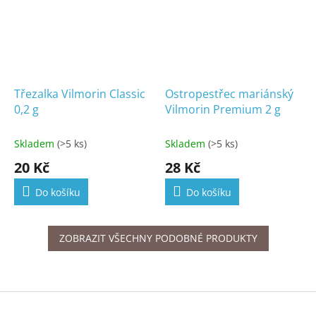
Třezalka Vilmorin Classic
Ostropestřec mariánský
0,2 g
Vilmorin Premium 2 g
Skladem
(>5 ks)
Skladem
(>5 ks)
20 Kč
28 Kč
Do košíku
Do košíku
ZOBRAZIT VŠECHNY PODOBNÉ PRODUKTY
Z
á