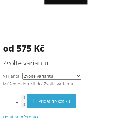
od
575 Kč
Měrná
Zvolte variantu
cena:
Varianta
Můžeme doručit do:
Zvolte variantu
Přidat do košíku
Detailní informace