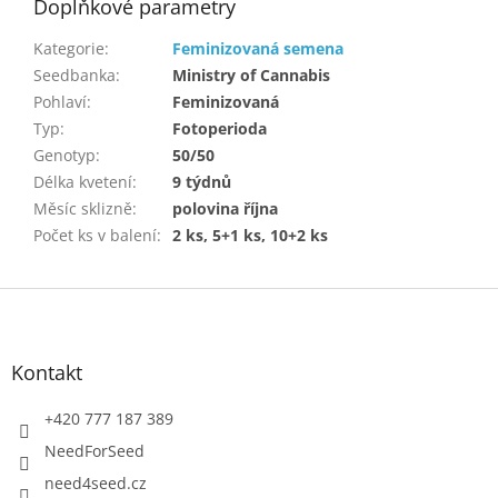
Doplňkové parametry
Kategorie
:
Feminizovaná semena
Seedbanka
:
Ministry of Cannabis
Pohlaví
:
Feminizovaná
Typ
:
Fotoperioda
Genotyp
:
50/50
Délka kvetení
:
9 týdnů
Měsíc sklizně
:
polovina října
Počet ks v balení
:
2 ks, 5+1 ks, 10+2 ks
Z
á
p
a
Kontakt
t
í
+420 777 187 389
NeedForSeed
need4seed.cz