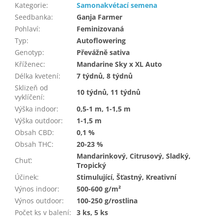
Kategorie
:
Samonakvétací semena
Seedbanka
:
Ganja Farmer
Pohlaví
:
Feminizovaná
Typ
:
Autoflowering
Genotyp
:
Převážně sativa
Kříženec
:
Mandarine Sky x XL Auto
Délka kvetení
:
7 týdnů, 8 týdnů
Sklizeň od
10 týdnů, 11 týdnů
vyklíčení
:
Výška indoor
:
0,5-1 m, 1-1,5 m
Výška outdoor
:
1-1,5 m
Obsah CBD
:
0,1 %
Obsah THC
:
20-23 %
Mandarinkový, Citrusový, Sladký,
Chuť
:
Tropický
Účinek
:
Stimulující, Šťastný, Kreativní
Výnos indoor
:
500-600 g/m²
Výnos outdoor
:
100-250 g/rostlina
Počet ks v balení
:
3 ks, 5 ks