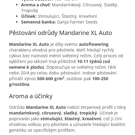
Aroma a chuť:
Mandarinkový, Citrusový, Sladký,
Tropický
Účinek:
Stimulující, Šťastný, Kreativní
Semenná banka:
Ganja Farmer Seeds
Pěstování odrůdy Mandarine XL Auto
Mandarine XL Auto
je díky svému
autoflowering
charakteru vhodná pro pěstitele, kteří hledají rychlý
cyklus bez nutnosti měnit světelný režim. Celý proces od
vyklíčení po sklizeň trvá přibližně
10-11 týdnů (od
semene k plodu)
. Doporučuje se světelný režim 18/6
nebo 20/4 po celou dobu pěstování. Indoor pěstování
přináší výnos
500-600 g/m²
, outdoor pak
100-250
g/rostlina
.
Aroma a účinky
Odrůda
Mandarine XL Auto
nabízí terpenový profil s tóny
mandarinkový, citrusový, sladký, tropický
. Účinek je
popisován jako
stimulující, šťastný, kreativní
, což ji činí
vhodnou volbou pro pěstitele a uživatele hledající kvalitní
genetiku se specifickým profilem.