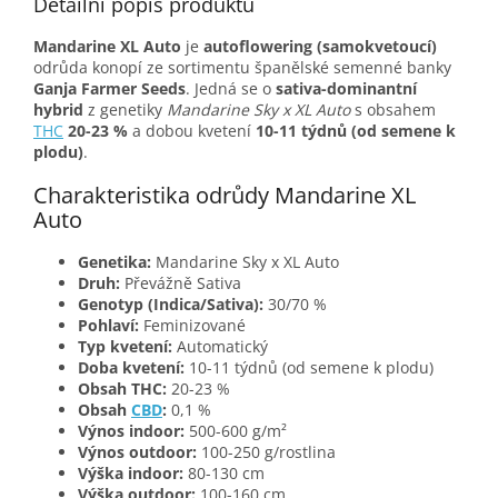
Detailní popis produktu
Mandarine XL Auto
je
autoflowering (samokvetoucí)
odrůda konopí ze sortimentu španělské semenné banky
Ganja Farmer Seeds
. Jedná se o
sativa-dominantní
hybrid
z genetiky
Mandarine Sky x XL Auto
s obsahem
THC
20-23 %
a dobou kvetení
10-11 týdnů (od semene k
plodu)
.
Charakteristika odrůdy Mandarine XL
Auto
Genetika:
Mandarine Sky x XL Auto
Druh:
Převážně Sativa
Genotyp (Indica/Sativa):
30/70 %
Pohlaví:
Feminizované
Typ kvetení:
Automatický
Doba kvetení:
10-11 týdnů (od semene k plodu)
Obsah THC:
20-23 %
Obsah
CBD
:
0,1 %
Výnos indoor:
500-600 g/m²
Výnos outdoor:
100-250 g/rostlina
Výška indoor:
80-130 cm
Výška outdoor:
100-160 cm