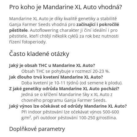
Pro koho je Mandarine XL Auto vhodná?
Mandarine XL Auto je díky kvalitě genetiky a stabilitě
Ganja Farmer Seeds vhodná pro
začínající i pokročilé
pěstitele
. Autoflowering charakter ji činí ideální i pro
pěstitele, kteří chtějí několik cyklů za rok bez nutnosti
řízení fotoperiody.
Často kladené otázky
Jaký je obsah THC u Mandarine XL Auto?
Obsah THC se pohybuje v rozmezí 20-23 %.
Jak dlouho trvá kvetení Mandarine XL Auto?
Doba kvetení je 10-11 týdnů (od semene k plodu).
Z jaké genetiky odrůda Mandarine XL Auto pochází?
Jedná se o křížení Mandarine Sky x XL Auto z
chovného programu Ganja Farmer Seeds.
Jaký výnos lze očekávat od odrůdy Mandarine XL Auto?
Při indoor pěstování lze očekávat výnos 500-600
g/m², při outdoor pěstování 100-250 g/rostlina.
Doplňkové parametry