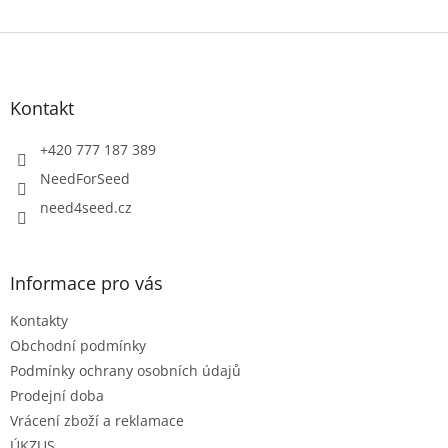
Z
á
p
a
Kontakt
t
í
+420 777 187 389
NeedForSeed
need4seed.cz
Informace pro vás
Kontakty
Obchodní podmínky
Podmínky ochrany osobních údajů
Prodejní doba
Vrácení zboží a reklamace
ÚKZUS