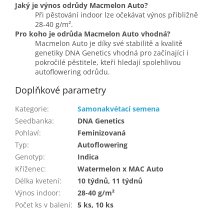
Jaký je výnos odrůdy Macmelon Auto?
Při pěstování indoor lze očekávat výnos přibližně
28-40 g/m².
Pro koho je odrůda Macmelon Auto vhodná?
Macmelon Auto je díky své stabilitě a kvalitě
genetiky DNA Genetics vhodná pro začínající i
pokročilé pěstitele, kteří hledají spolehlivou
autoflowering odrůdu.
Doplňkové parametry
Kategorie
:
Samonakvétací semena
Seedbanka
:
DNA Genetics
Pohlaví
:
Feminizovaná
Typ
:
Autoflowering
Genotyp
:
Indica
Kříženec
:
Watermelon x MAC Auto
Délka kvetení
:
10 týdnů, 11 týdnů
Výnos indoor
:
28-40 g/m²
Počet ks v balení
:
5 ks, 10 ks