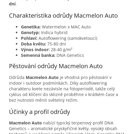
dní
.
Charakteristika odrůdy Macmelon Auto
Genetika:
Watermelon x MAC Auto
Genotyp:
Indica hybrid
Pohlaví:
Autoflowering (samokvetoucí)
Doba květu:
75-80 dní
Výnos indoor:
28-40 g/m²
Semenná banka:
DNA Genetics
Pěstování odrůdy Macmelon Auto
Odrůda
Macmelon Auto
je vhodná pro pěstování v
indoor i outdoor podmínkách. Díky autoflowering
charakteru kvete nezávisle na fotoperiodě, takže celý
cyklus od klíčení do sklizně proběhne v krátkém čase a
bez nutnosti měnit světelný režim.
Účinky a profil odrůdy
Macmelon Auto
nabízí typický terpenový profil DNA
Genetics – aromatické pryskyřičné květy, vysoký obsah