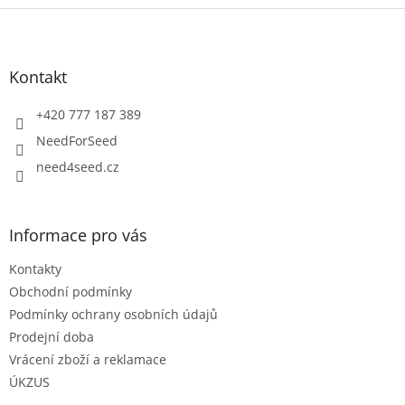
Z
á
p
a
Kontakt
t
í
+420 777 187 389
NeedForSeed
need4seed.cz
Informace pro vás
Kontakty
Obchodní podmínky
Podmínky ochrany osobních údajů
Prodejní doba
Vrácení zboží a reklamace
ÚKZUS