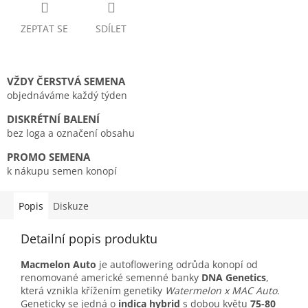
ZEPTAT SE
SDÍLET
VŽDY ČERSTVÁ SEMENA
objednáváme každý týden
DISKRÉTNÍ BALENÍ
bez loga a označení obsahu
PROMO SEMENA
k nákupu semen konopí
Popis
Diskuze
Detailní popis produktu
Macmelon Auto
je autoflowering odrůda konopí od
renomované americké semenné banky
DNA Genetics
,
která vznikla křížením genetiky
Watermelon x MAC Auto
.
Geneticky se jedná o
indica hybrid
s dobou květu
75-80