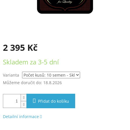
2 395 Kč
Měrná
Skladem za 3-5 dní
cena:
Varianta
Můžeme doručit do:
18.8.2026
Přidat do košíku
Detailní informace