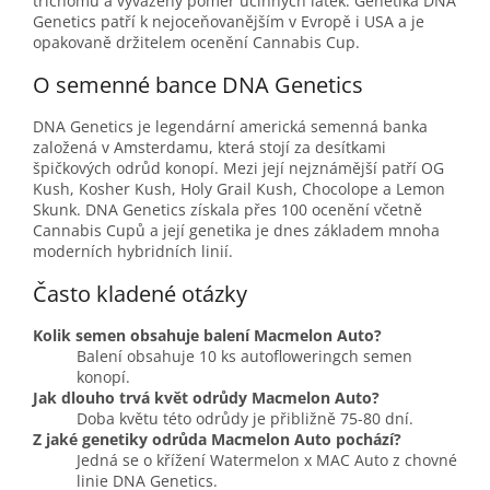
trichomů a vyvážený poměr účinných látek. Genetika DNA
Genetics patří k nejoceňovanějším v Evropě i USA a je
opakovaně držitelem ocenění Cannabis Cup.
O semenné bance DNA Genetics
DNA Genetics je legendární americká semenná banka
založená v Amsterdamu, která stojí za desítkami
špičkových odrůd konopí. Mezi její nejznámější patří OG
Kush, Kosher Kush, Holy Grail Kush, Chocolope a Lemon
Skunk. DNA Genetics získala přes 100 ocenění včetně
Cannabis Cupů a její genetika je dnes základem mnoha
moderních hybridních linií.
Často kladené otázky
Kolik semen obsahuje balení Macmelon Auto?
Balení obsahuje 10 ks autofloweringch semen
konopí.
Jak dlouho trvá květ odrůdy Macmelon Auto?
Doba květu této odrůdy je přibližně 75-80 dní.
Z jaké genetiky odrůda Macmelon Auto pochází?
Jedná se o křížení Watermelon x MAC Auto z chovné
linie DNA Genetics.