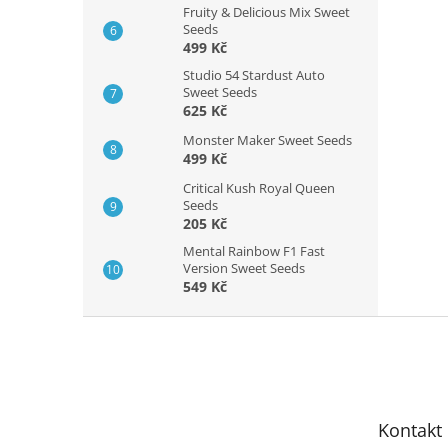
Fruity & Delicious Mix Sweet
Seeds
499 Kč
Studio 54 Stardust Auto
Sweet Seeds
625 Kč
Monster Maker Sweet Seeds
499 Kč
Critical Kush Royal Queen
Seeds
205 Kč
Mental Rainbow F1 Fast
Version Sweet Seeds
549 Kč
Z
á
p
a
t
Kontakt
í