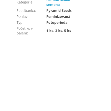
Kategorie
:
semena
Seedbanka
:
Pyramid Seeds
Pohlaví
:
Feminizovaná
Typ
:
Fotoperioda
Počet ks v
1 ks, 3 ks, 5 ks
balení
: