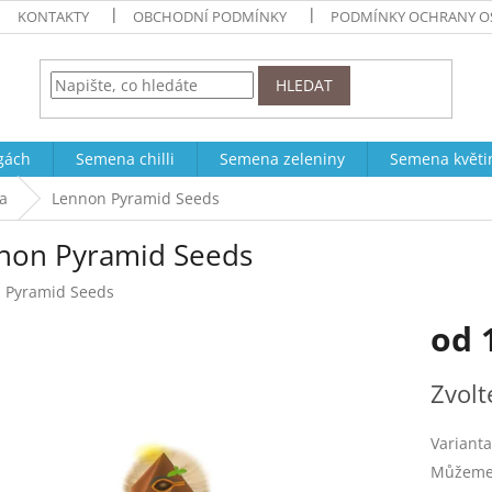
KONTAKTY
OBCHODNÍ PODMÍNKY
PODMÍNKY OCHRANY O
HLEDAT
ogách
Semena chilli
Semena zeleniny
Semena květi
a
Lennon Pyramid Seeds
non Pyramid Seeds
:
Pyramid Seeds
od
Měrná
Zvolt
cena:
Varianta
Můžeme 