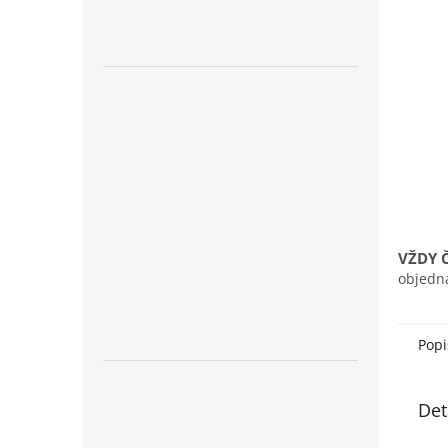
n
e
l
VŽDY 
objedn
Popi
Det