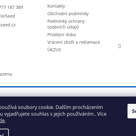
Kontakty
777 187 389
Obchodní podmínky
ForSeed
Podmínky ochrany
seed.cz
osobních údajů
Prodejní doba
Vrácení zboží a reklamace
ÚKZUS
razena.
používá soubory cookie. Dalším procházením
S
 vyjadřujete souhlas s jejich používáním.. Více
de
.