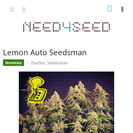
Přejít
NÁKUP
na
obsah
KOŠÍK
Lemon Auto Seedsman
Značka:
Seedsman
Novinka