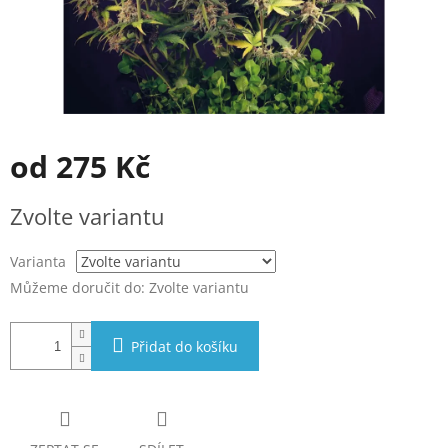
od
275 Kč
Měrná
Zvolte variantu
cena:
Varianta
Můžeme doručit do:
Zvolte variantu
Přidat do košíku