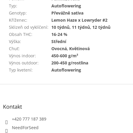
Typ
:
Autoflowering
Genotyp
:
Převážně sativa
Kříženec
:
Lemon Haze x Lowryder #2
Sklizeň od vyklíčení
:
10 týdnů, 11 týdnů, 12 týdnů
Obsah THC
:
16-24 %
Výška
:
Střední
Chuť
:
Ovocná, Květinová
Výnos indoor
:
450-600 g/m²
Výnos outdoor
:
200-450 g/rostlina
Typ kvetení
:
Autoflowering
Z
á
p
a
Kontakt
t
í
+420 777 187 389
NeedForSeed