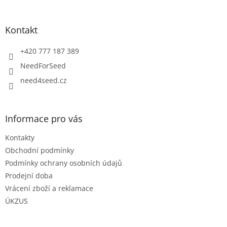
á
p
a
Kontakt
t
í
+420 777 187 389
NeedForSeed
need4seed.cz
Informace pro vás
Kontakty
Obchodní podmínky
Podmínky ochrany osobních údajů
Prodejní doba
Vrácení zboží a reklamace
ÚKZUS