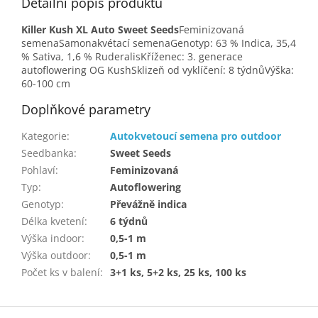
Detailní popis produktu
Killer Kush XL Auto Sweet Seeds
Feminizovaná
semenaSamonakvétací semenaGenotyp: 63 % Indica, 35,4
% Sativa, 1,6 % RuderalisKříženec: 3. generace
autoflowering OG KushSklizeň od vyklíčení: 8 týdnůVýška:
60-100 cm
Doplňkové parametry
Kategorie
:
Autokvetoucí semena pro outdoor
Seedbanka
:
Sweet Seeds
Pohlaví
:
Feminizovaná
Typ
:
Autoflowering
Genotyp
:
Převážně indica
Délka kvetení
:
6 týdnů
Výška indoor
:
0,5-1 m
Výška outdoor
:
0,5-1 m
Počet ks v balení
:
3+1 ks, 5+2 ks, 25 ks, 100 ks
Z