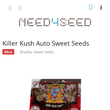
Přejít
NÁKUP
na
obsah
KOŠÍK
Killer Kush Auto Sweet Seeds
Značka:
Sweet Seeds
Akce