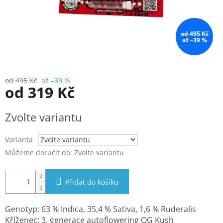
od 495 Kč
až –39 %
od 495 Kč
až –39 %
od
319 Kč
Měrná
Zvolte variantu
cena:
Varianta
Můžeme doručit do:
Zvolte variantu
Přidat do košíku
Genotyp: 63 % Indica, 35,4 % Sativa, 1,6 % Ruderalis
Kříženec: 3. generace autoflowering OG Kush