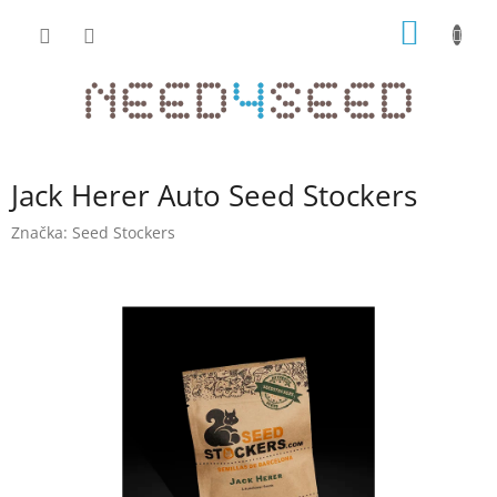
Přejít
NÁKUP
na
obsah
KOŠÍK
Jack Herer Auto Seed Stockers
Značka:
Seed Stockers