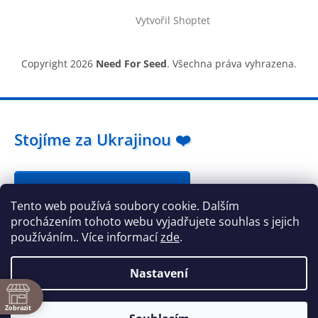
Vytvořil Shoptet
Copyright 2026
Need For Seed
. Všechna práva vyhrazena.
Stojíme za Ukrajinou ❤️
Jak a čím pomoci »
Tento web používá soubory cookie. Dalším
procházením tohoto webu vyjadřujete souhlas s jejich
používáním.. Více informací
zde
.
Nastavení
ě
Zobrazit