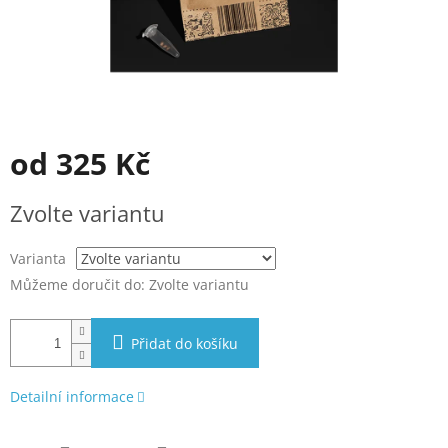
od
325 Kč
Měrná
Zvolte variantu
cena:
Varianta
Můžeme doručit do:
Zvolte variantu
Přidat do košíku
Detailní informace