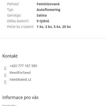
Pohlaví
:
Feminizovaná
Typ
:
Autoflowering
Genotyp
:
Sativa
Délka kvetení
:
9 týdnů
Počet ks v balení
:
1 ks, 3 ks, 5 ks, 25 ks
Z
á
p
a
Kontakt
t
í
+420 777 187 389
NeedForSeed
need4seed.cz
Informace pro vás