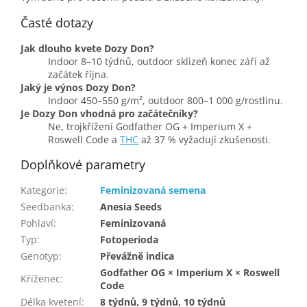
Časté dotazy
Jak dlouho kvete Dozy Don?
Indoor 8–10 týdnů, outdoor sklizeň konec září až
začátek října.
Jaký je výnos Dozy Don?
Indoor 450–550 g/m², outdoor 800–1 000 g/rostlinu.
Je Dozy Don vhodná pro začátečníky?
Ne, trojkřížení Godfather OG + Imperium X +
Roswell Code a
THC
až 37 % vyžadují zkušenosti.
Doplňkové parametry
Kategorie
:
Feminizovaná semena
Seedbanka
:
Anesia Seeds
Pohlaví
:
Feminizovaná
Typ
:
Fotoperioda
Genotyp
:
Převážně indica
Godfather OG × Imperium X × Roswell
Kříženec
:
Code
Délka kvetení
:
8 týdnů, 9 týdnů, 10 týdnů