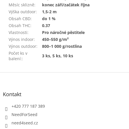
Měsíc sklizně
:
konec září/začátek října
Výška outdoor
:
1,5-2 m
Obsah CBD
:
do 1 %
Obsah THC
:
0.37
Vlastnosti
:
Pro náročné pěstitele
Výnos indoor
:
450–550 g/m²
Výnos outdoor
:
800–1 000 g/rostlina
Počet ks v
3 ks, 5 ks, 10 ks
balení:
:
Z
á
p
a
Kontakt
t
í
+420 777 187 389
NeedForSeed
need4seed.cz