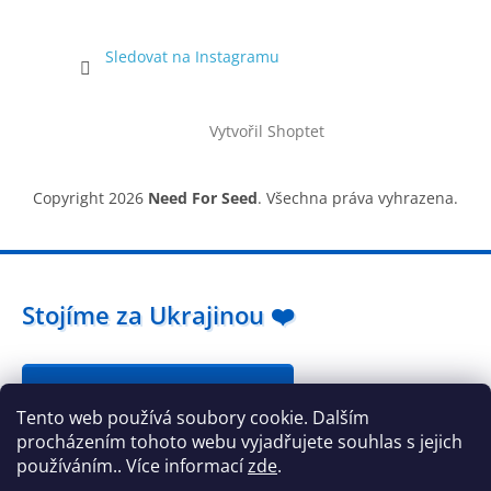
Sledovat na Instagramu
Vytvořil Shoptet
Copyright 2026
Need For Seed
. Všechna práva vyhrazena.
Stojíme za Ukrajinou ❤️
Jak a čím pomoci »
Tento web používá soubory cookie. Dalším
procházením tohoto webu vyjadřujete souhlas s jejich
používáním.. Více informací
zde
.