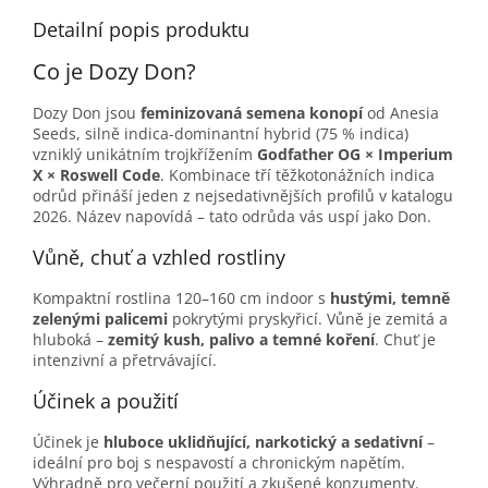
Detailní popis produktu
Co je Dozy Don?
Dozy Don jsou
feminizovaná semena konopí
od Anesia
Seeds, silně indica-dominantní hybrid (75 % indica)
vzniklý unikátním trojkřížením
Godfather OG × Imperium
X × Roswell Code
. Kombinace tří těžkotonážních indica
odrůd přináší jeden z nejsedativnějších profilů v katalogu
2026. Název napovídá – tato odrůda vás uspí jako Don.
Vůně, chuť a vzhled rostliny
Kompaktní rostlina 120–160 cm indoor s
hustými, temně
zelenými palicemi
pokrytými pryskyřicí. Vůně je zemitá a
hluboká –
zemitý kush, palivo a temné koření
. Chuť je
intenzivní a přetrvávající.
Účinek a použití
Účinek je
hluboce uklidňující, narkotický a sedativní
–
ideální pro boj s nespavostí a chronickým napětím.
Výhradně pro večerní použití a zkušené konzumenty.