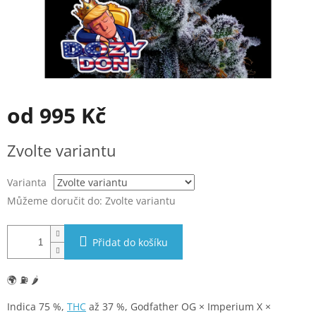
od
995 Kč
Měrná
Zvolte variantu
cena:
Varianta
Můžeme doručit do:
Zvolte variantu
Přidat do košíku
🌍 ⛽ 🌶️
Indica 75 %,
THC
až 37 %, Godfather OG × Imperium X ×